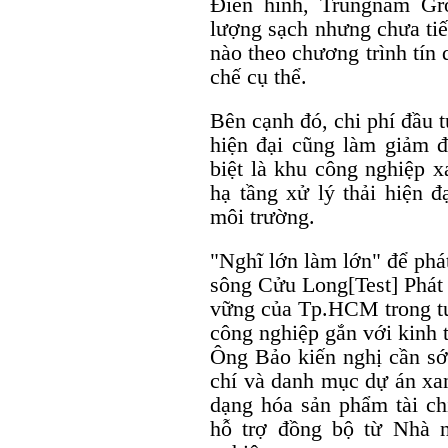
Điển hình, Trungnam G
lượng sạch nhưng chưa tiế
nào theo chương trình tín
chế cụ thể.
Bên cạnh đó, chi phí đầu 
hiện đại cũng làm giảm đ
biệt là khu công nghiệp x
hạ tầng xử lý thải hiện đ
môi trường.
"Nghĩ lớn làm lớn" để phát
sông Cửu Long[Test] Phát 
vững của Tp.HCM trong tư
công nghiệp gắn với kinh 
Ông Bảo kiến nghị cần sớ
chí và danh mục dự án xa
dạng hóa sản phẩm tài ch
hỗ trợ đồng bộ từ Nhà n