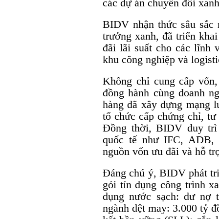
các dự án chuyển đổi xanh
BIDV nhận thức sâu sắc r
trưởng xanh, đã triển kha
đãi lãi suất cho các lĩnh
khu công nghiệp và logisti
Không chỉ cung cấp vốn,
đồng hành cùng doanh ngh
hàng đã xây dựng mạng l
tổ chức cấp chứng chỉ, tư
Đồng thời, BIDV duy trì 
quốc tế như IFC, ADB,
nguồn vốn ưu đãi và hỗ tr
Đáng chú ý, BIDV phát tri
gói tín dụng công trình x
dụng nước sạch: dư nợ t
ngành dệt may: 3.000 tỷ đ