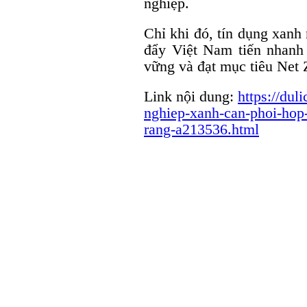
nghiệp.
Chỉ khi đó, tín dụng xanh
đẩy Việt Nam tiến nhanh 
vững và đạt mục tiêu Net
Link nội dung:
https://dul
nghiep-xanh-can-phoi-hop-
rang-a213536.html