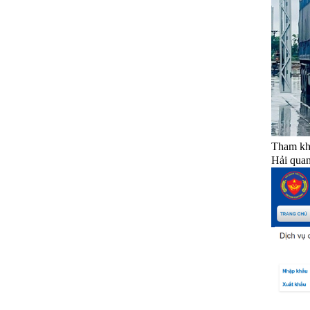
Tham kh
Hải quan