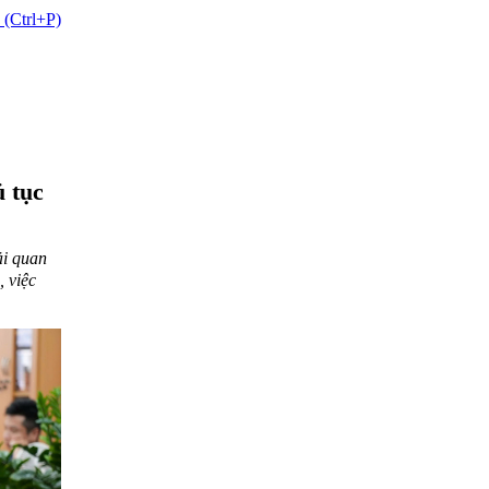
 (Ctrl+P)
ủ tục
i quan
, việc