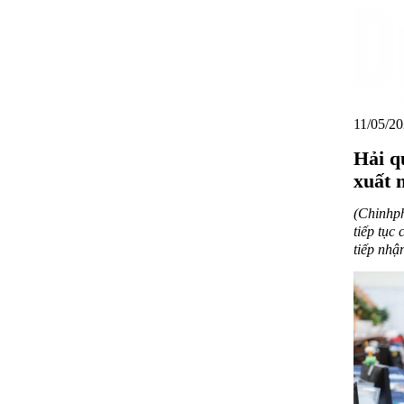
11/05/20
Hải q
xuất 
(Chinhp
tiếp tục
tiếp nhậ