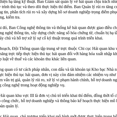
thiện hạ tầng kỹ thuật. Ban Giám sát quản lý về hải quan chịu trách nh
 trình thủ tục và theo dõi thực hiện thí điểm. Ban Quản lý rủi ro tăng 
ng tin, phân tích rủi ro và xây dựng hồ sơ doanh nghiệp trọng điểm phụ
ng, kiểm tra.
i đó, Ban Công nghệ thông tin và thống kê hải quan được giao điều ch
ng nghệ thông tin, xây dựng chức năng số hóa chứng từ, chuẩn bị hạ t
y chủ và hỗ trợ xử lý sự cố kỹ thuật trong quá trình triển khai.
hoạch, Đội Thông quan tập trung sẽ trực thuộc Chi cục Hải quan khu v
năng trực tiếp thực hiện thủ tục hải quan đối với hàng hóa xuất nhập k
p luật về thuế và các khoản thu khác liên quan.
g quan có tư cách pháp nhân, con dấu và tài khoản tại Kho bạc Nhà 
ực hiện thủ tục hải quan, đơn vị này còn đảm nhiệm các nhiệm vụ như
am vấn trị giá, quản lý rủi ro, xử lý vi phạm hành chính, hỗ trợ doanh n
 công nghệ trong hoạt động nghiệp vụ.
ải quan khu vực III là đơn vị chủ trì triển khai thí điểm, đồng thời tổ 
 công chức, hỗ trợ doanh nghiệp và thông báo kế hoạch thực hiện mô 
bàn quản lý.
 Hải quan, chủ trương triển khai mô hình mới được thực hiện trong bố