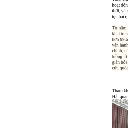
hoạt độn
thời, yê
tục hải 
Từ năm 2
khai trê
hơn 99,6
vận hành
chính, n
luồng tờ
giản hóa
cửa quố
Tham kh
Hải quan