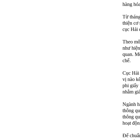
hàng hóa
Từ tháng
thiện cơ 
cục Hải 
Theo mô 
như hiện
quan. Mô
chế.
Cục Hải 
vị nào k
phi giấy
nhằm giả
Ngành hả
thông qu
thông qu
hoạt độn
Để chuẩn