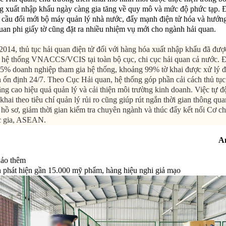
g xuất nhập khẩu ngày càng gia tăng về quy mô và mức độ phức tạp.
u cầu đổi mới bộ máy quản lý nhà nước, đẩy mạnh điện tử hóa và hướng
quan phi giấy tờ cũng đặt ra nhiều nhiệm vụ mới cho ngành hải quan.
014, thủ tục hải quan điện tử đối với hàng hóa xuất nhập khẩu đã được
n hệ thống VNACCS/VCIS tại toàn bộ cục, chi cục hải quan cả nước. 
5% doanh nghiệp tham gia hệ thống, khoảng 99% tờ khai được xử lý đi
 ổn định 24/7. Theo Cục Hải quan, hệ thống góp phần cải cách thủ tụ
âng cao hiệu quả quản lý và cải thiện môi trường kinh doanh. Việc tự 
 khai theo tiêu chí quản lý rủi ro cũng giúp rút ngắn thời gian thông qu
 hồ sơ, giảm thời gian kiểm tra chuyên ngành và thúc đẩy kết nối Cơ c
c gia, ASEAN.
A
ảo thêm
 phát hiện gần 15.000 mỹ phẩm, hàng hiệu nghi giả mạo