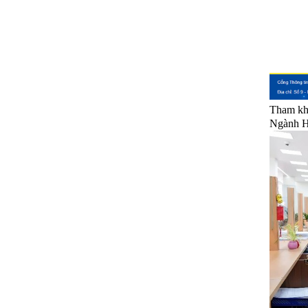
Tham kh
Ngành Hả