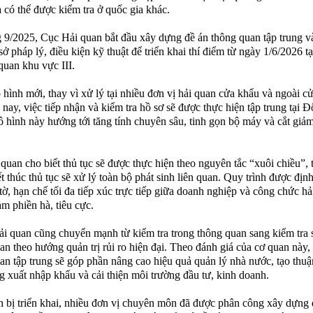
 có thể được kiểm tra ở quốc gia khác.
 9/2025, Cục Hải quan bắt đầu xây dựng đề án thông quan tập trung v
sở pháp lý, điều kiện kỹ thuật để triển khai thí điểm từ ngày 1/6/2026 t
quan khu vực III.
hình mới, thay vì xử lý tại nhiều đơn vị hải quan cửa khẩu và ngoài c
 nay, việc tiếp nhận và kiểm tra hồ sơ sẽ được thực hiện tập trung tại 
 hình này hướng tới tăng tính chuyên sâu, tinh gọn bộ máy và cắt giả
quan cho biết thủ tục sẽ được thực hiện theo nguyên tắc “xuôi chiều”, 
ết thúc thủ tục sẽ xử lý toàn bộ phát sinh liên quan. Quy trình được đị
 tờ, hạn chế tối đa tiếp xúc trực tiếp giữa doanh nghiệp và công chức h
m phiền hà, tiêu cực.
i quan cũng chuyển mạnh từ kiểm tra trong thông quan sang kiểm tra 
an theo hướng quản trị rủi ro hiện đại. Theo đánh giá của cơ quan này
an tập trung sẽ góp phần nâng cao hiệu quả quản lý nhà nước, tạo thuậ
g xuất nhập khẩu và cải thiện môi trường đầu tư, kinh doanh.
 bị triển khai, nhiều đơn vị chuyên môn đã được phân công xây dựng 