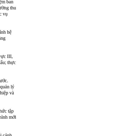
iệm ban
cường thu
c vụ
ỉnh hệ
ầng
ực III,
hẩu; thực
nước.
 quản lý
ghiệp và
chức tập
hình mới
i cảnh