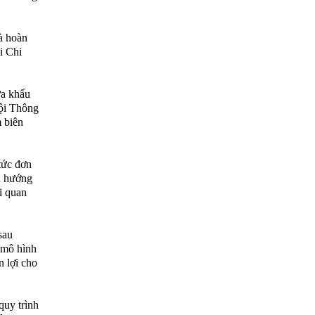
à hoàn
ại Chi
ửa khẩu
Đội Thông
m biên
tức đơn
nh hướng
ải quan
sau
, mô hình
n lợi cho
quy trình