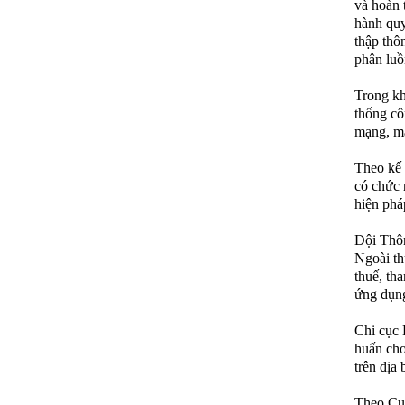
và hoàn 
hành quy
thập thô
phân luồ
Trong kh
thống cô
mạng, má
Theo kế 
có chức 
hiện phá
Đội Thôn
Ngoài th
thuế, th
ứng dụng
Chi cục H
huấn cho
trên địa 
Theo Cục