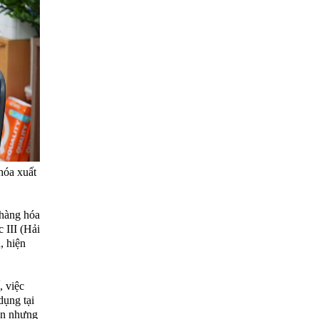
hóa xuất
 hàng hóa
 III (Hải
, hiện
, việc
dụng tại
ên nhưng