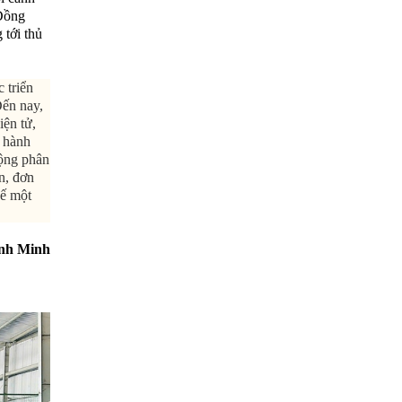
 Đồng
 tới thủ
 triển
Đến nay,
ện tử,
c hành
động phân
an, đơn
hế một
nh Minh