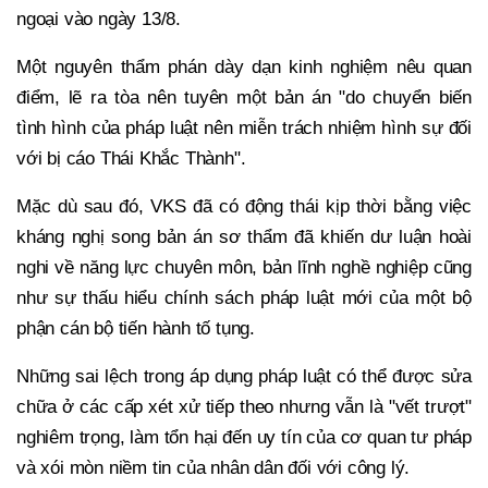
ngoại vào ngày 13/8.
Một nguyên thẩm phán dày dạn kinh nghiệm nêu quan
điểm, lẽ ra tòa nên tuyên một bản án "do chuyển biến
tình hình của pháp luật nên miễn trách nhiệm hình sự đối
với bị cáo Thái Khắc Thành".
Mặc dù sau đó, VKS đã có động thái kịp thời bằng việc
kháng nghị song bản án sơ thẩm đã khiến dư luận hoài
nghi về năng lực chuyên môn, bản lĩnh nghề nghiệp cũng
như sự thấu hiểu chính sách pháp luật mới của một bộ
phận cán bộ tiến hành tố tụng.
Những sai lệch trong áp dụng pháp luật có thể được sửa
chữa ở các cấp xét xử tiếp theo nhưng vẫn là "vết trượt"
nghiêm trọng, làm tổn hại đến uy tín của cơ quan tư pháp
và xói mòn niềm tin của nhân dân đối với công lý.