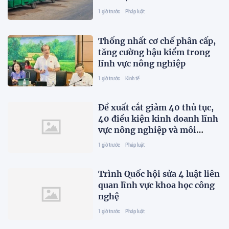
1 giờ trước
Pháp luật
Thống nhất cơ chế phân cấp,
tăng cường hậu kiểm trong
lĩnh vực nông nghiệp
1 giờ trước
Kinh tế
Đề xuất cắt giảm 40 thủ tục,
40 điều kiện kinh doanh lĩnh
vực nông nghiệp và môi
trường
1 giờ trước
Pháp luật
Trình Quốc hội sửa 4 luật liên
quan lĩnh vực khoa học công
nghệ
1 giờ trước
Pháp luật