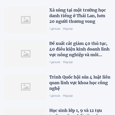
Xả súng tại một trường học
danh tiếng ở Thái Lan, hơn
20 người thương vong
1 giờ trước
Pháp luật
Đề xuất cắt giảm 40 thủ tục,
40 điều kiện kinh doanh lĩnh
vực nông nghiệp và môi
trường
1 giờ trước
Pháp luật
Trình Quốc hội sửa 4 luật liên
quan lĩnh vực khoa học công
nghệ
1 giờ trước
Pháp luật
Học sinh lớp 1, 9 và 12 tựu