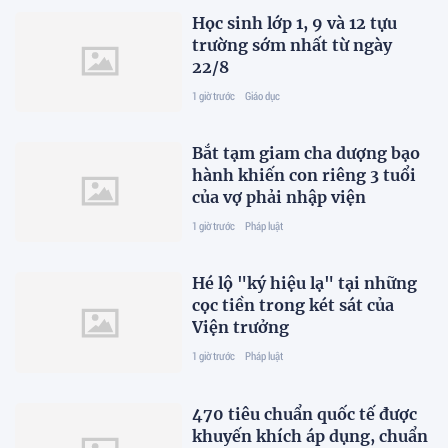
Học sinh lớp 1, 9 và 12 tựu
trường sớm nhất từ ngày
22/8
1 giờ trước
Giáo dục
Bắt tạm giam cha dượng bạo
hành khiến con riêng 3 tuổi
của vợ phải nhập viện
1 giờ trước
Pháp luật
Hé lộ "ký hiệu lạ" tại những
cọc tiền trong két sát của
Viện trưởng
1 giờ trước
Pháp luật
470 tiêu chuẩn quốc tế được
khuyến khích áp dụng, chuẩn