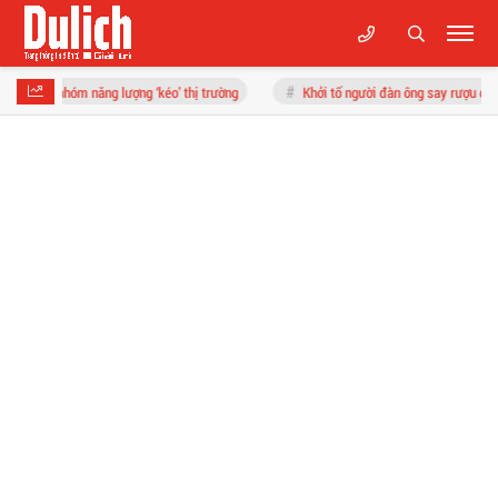
ượng ‘kéo’ thị trường
Khởi tố người đàn ông say rượu đi bộ ngược chiều gây t