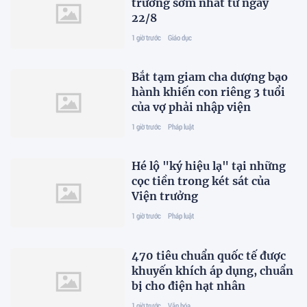
trường sớm nhất từ ngày
22/8
1 giờ trước
Giáo dục
Bắt tạm giam cha dượng bạo
hành khiến con riêng 3 tuổi
của vợ phải nhập viện
1 giờ trước
Pháp luật
Hé lộ "ký hiệu lạ" tại những
cọc tiền trong két sát của
Viện trưởng
1 giờ trước
Pháp luật
470 tiêu chuẩn quốc tế được
khuyến khích áp dụng, chuẩn
bị cho điện hạt nhân
1 giờ trước
Văn hóa