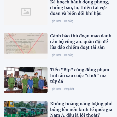
Kế hoạch hành động phòng,
chống bão, lũ, thiên tai cực
đoan và biến đổi khí hậu
1 giờ trước
Đời sống
Cảnh báo thủ đoạn mạo danh
cán bộ công an, quân đội để
lừa đảo chiếm đoạt tài sản
1 giờ trước
Đời sống
Tiến "Bịp" cùng đồng phạm
lĩnh án sau cuộc "chơi" ma
túy đá
1 giờ trước
Pháp luật
Khủng hoảng năng lượng phủ
bóng lên nền kinh tế quốc gia
Nam Á, đâu là lối thoát?