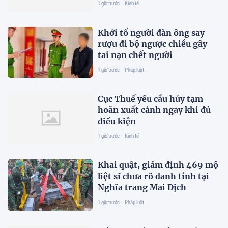
1 giờ trước
Kinh tế
Khởi tố người đàn ông say
rượu đi bộ ngược chiều gây
tai nạn chết người
1 giờ trước
Pháp luật
Cục Thuế yêu cầu hủy tạm
hoãn xuất cảnh ngay khi đủ
điều kiện
1 giờ trước
Kinh tế
Khai quật, giám định 469 mộ
liệt sĩ chưa rõ danh tính tại
Nghĩa trang Mai Dịch
1 giờ trước
Pháp luật