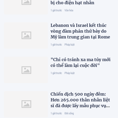
bị cho điện hạt nhân
1 giờ trước
Văn hóa
Lebanon và Israel kết thúc
vòng đàm phán thứ bảy do
Mỹ làm trung gian tại Rome
1 giờ trước
Pháp luật
"Chỉ có tránh xa ma túy mới
có thể làm lại cuộc đời"
1 giờ trước
Pháp luật
Chiến dịch 500 ngày đêm:
Hơn 265.000 thân nhân liệt
sĩ đã được lấy mẫu phục vụ
xác định danh tính
1 giờ trước
Đời sống