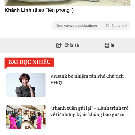
Khánh Linh
(theo Tiền phong, )
Theo
www.nguoiduatin.vn
Copy link
Chia sẻ
In
BÀI ĐỌC NHIỀU
VPBank bổ nhiệm tân Phó Chủ tịch
HĐQT
‘Thanh xuân gửi lại’ - Hành trình trở
về từ những ký ức không bao giờ cũ