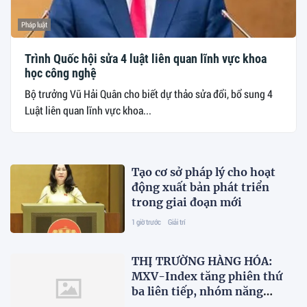
Pháp luật
Trình Quốc hội sửa 4 luật liên quan lĩnh vực khoa
học công nghệ
Bộ trưởng Vũ Hải Quân cho biết dự thảo sửa đổi, bổ sung 4
Luật liên quan lĩnh vực khoa...
Tạo cơ sở pháp lý cho hoạt
động xuất bản phát triển
trong giai đoạn mới
1 giờ trước
Giải trí
THỊ TRƯỜNG HÀNG HÓA:
MXV-Index tăng phiên thứ
ba liên tiếp, nhóm năng
lượng ‘kéo’ thị trường