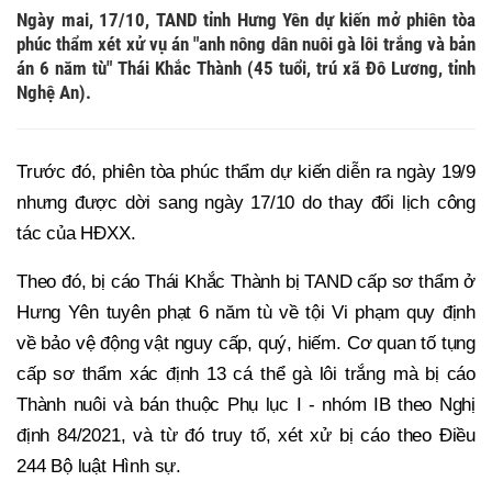
Ngày mai, 17/10, TAND tỉnh Hưng Yên dự kiến mở phiên tòa
phúc thẩm xét xử vụ án "anh nông dân nuôi gà lôi trắng và bản
án 6 năm tù" Thái Khắc Thành (45 tuổi, trú xã Đô Lương, tỉnh
Nghệ An).
Trước đó, phiên tòa phúc thẩm dự kiến diễn ra ngày 19/9
nhưng được dời sang ngày 17/10 do thay đổi lịch công
tác của HĐXX.
Theo đó, bị cáo Thái Khắc Thành bị TAND cấp sơ thẩm ở
Hưng Yên tuyên phạt 6 năm tù về tội Vi phạm quy định
về bảo vệ động vật nguy cấp, quý, hiếm. Cơ quan tố tụng
cấp sơ thẩm xác định 13 cá thể gà lôi trắng mà bị cáo
Thành nuôi và bán thuộc Phụ lục I - nhóm IB theo Nghị
định 84/2021, và từ đó truy tố, xét xử bị cáo theo Điều
244 Bộ luật Hình sự.