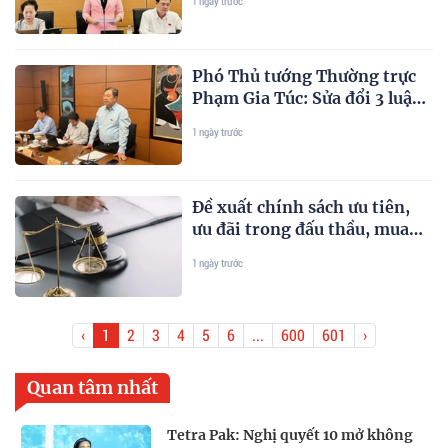
1 ngày trước
Phó Thủ tướng Thường trực
Phạm Gia Túc: Sửa đổi 3 luật
trong lĩnh vực ngân hàng
1 ngày trước
nhằm hoàn thiện thể chế,
khắc phục khoảng trống pháp
lý
Đề xuất chính sách ưu tiên,
ưu đãi trong đấu thầu, mua
sắm hàng hoá xuất xứ trong
1 ngày trước
nước
‹
1
2
3
4
5
6
...
600
601
›
Quan tâm nhất
Tetra Pak: Nghị quyết 10 mở không