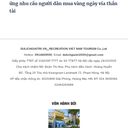
ứng nhu cầu người dân mua vàng ngày vía thần
tài
DULICHGIAITRI.VN
-
RECREATION VIET NAM TOURISM Co.,Ltd
Hotline:
0914669550
; Email:
dulichgiaitri2020@gmail.com
Giấy phép TTĐT số 3182/GP-TTTT do Sở TT&TT Hà Nội cấp ngày 19/10/2020
Chịu trách nhiệm ND: Đoàn Thị Hoa; Phụ trách điều hành: Hoàng Huyền
ĐC: Tầng 20 Tòa nhà Keangnam Landmark 72, Phạm Hùng, Hà Nội
VP tiếp nhận thông tin: 402A/809 Giải Phóng, Hoàng Mai, HN; ĐT: 024 3939394;
02463263689
Website đang trong quá trình nâng cấp và hoàn thiện kỹ thuật
VẬN HÀNH BỞI