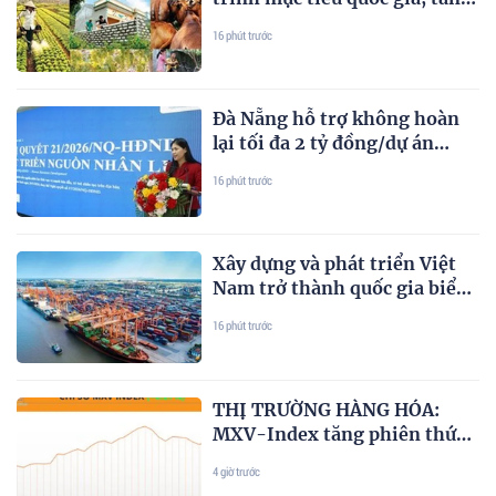
phân cấp cho địa phương
16 phút trước
Đà Nẵng hỗ trợ không hoàn
lại tối đa 2 tỷ đồng/dự án
khởi nghiệp
16 phút trước
Xây dựng và phát triển Việt
Nam trở thành quốc gia biển
mạnh
16 phút trước
THỊ TRƯỜNG HÀNG HÓA:
MXV-Index tăng phiên thứ
ba liên tiếp, nhóm năng
4 giờ trước
lượng ‘kéo’ thị trường