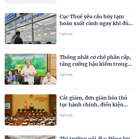
Cục Thuế yêu cầu hủy tạm
hoãn xuất cảnh ngay khi đủ
điều kiện
4 giờ trước
Thống nhất cơ chế phân cấp,
tăng cường hậu kiểm trong
lĩnh vực nông nghiệp
4 giờ trước
Cắt giảm, đơn giản hóa thủ
tục hành chính, điều kiện
kinh doanh trong lĩnh vực
8 giờ trước
nông nghiệp và môi trường
Thị trường nội địa: Động lực