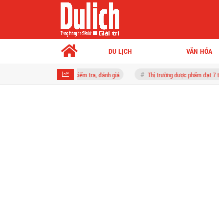
DU LỊCH
VĂN HÓA
i mới dạy học, kiểm tra, đánh giá
Thị trường dược phẩm đạt 7 tỷ USD, ngành 