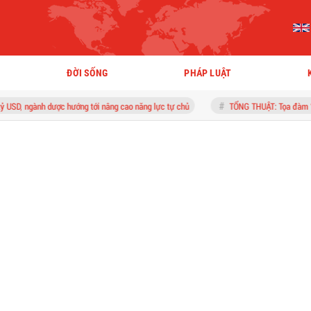
ĐỜI SỐNG
PHÁP LUẬT
dược hướng tới nâng cao năng lực tự chủ
TỔNG THUẬT: Tọa đàm “Nghị quyết 10: 