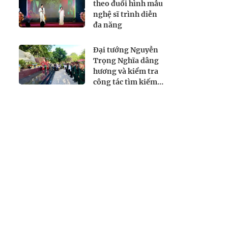
theo đuổi hình mẫu
nghệ sĩ trình diễn
đa năng
Đại tướng Nguyễn
Trọng Nghĩa dâng
hương và kiểm tra
công tác tìm kiếm,
quy tập hài cốt liệt
sĩ tại Công viên Lê
Thị Riêng