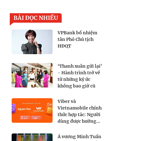
BÀI ĐỌC NHIỀU
VPBank bổ nhiệm
tân Phó Chủ tịch
HĐQT
‘Thanh xuân gửi lại’
- Hành trình trở về
từ những ký ức
không bao giờ cũ
Viber và
Vietnamobile chính
thức hợp tác: Người
dùng được hưởng
lợi gì?
Á vương Minh Tuấn