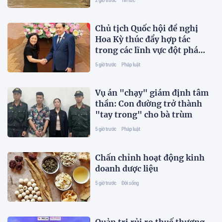
Chủ tịch Quốc hội đề nghị
Hoa Kỳ thúc đẩy hợp tác
trong các lĩnh vực đột phá
mới
5 giờ trước
Pháp luật
Vụ án "chạy" giám định tâm
thần: Con đường trở thành
"tay trong" cho bà trùm
5 giờ trước
Pháp luật
Chấn chỉnh hoạt động kinh
doanh dược liệu
5 giờ trước
Đời sống
Quản trị rủi ro thuế thương