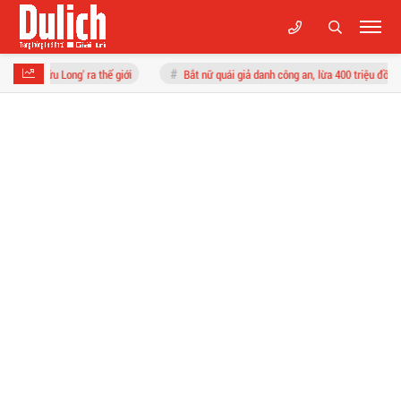
ong' ra thế giới
Bắt nữ quái giả danh công an, lừa 400 triệu đồng tiền "chạy án