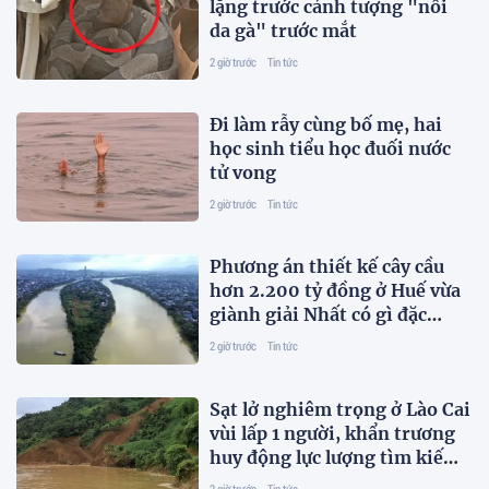
lặng trước cảnh tượng "nổi
da gà" trước mắt
2 giờ trước
Tin tức
Đi làm rẫy cùng bố mẹ, hai
học sinh tiểu học đuối nước
tử vong
2 giờ trước
Tin tức
Phương án thiết kế cây cầu
hơn 2.200 tỷ đồng ở Huế vừa
giành giải Nhất có gì đặc
biệt?
2 giờ trước
Tin tức
Sạt lở nghiêm trọng ở Lào Cai
vùi lấp 1 người, khẩn trương
huy động lực lượng tìm kiếm
nạn nhân
2 giờ trước
Tin tức