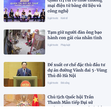
mại điện tử bằng dữ liệu và
công nghệ
5 giờ trước
Kinh tế
Tạm giữ người đàn ông bạo
hành con gái của nhân tình
5 giờ trước
Pháp luật
Đề xuất cơ chế đặc thù đầu tư
dự án đường Vành đai 5-Vùng
Thủ đô Hà Nội
5 giờ trước
Đời sống
Chủ tịch Quốc hội Trần
Thanh Mẫn tiếp Đại sứ
Malaysia Tan Yang Thai chào