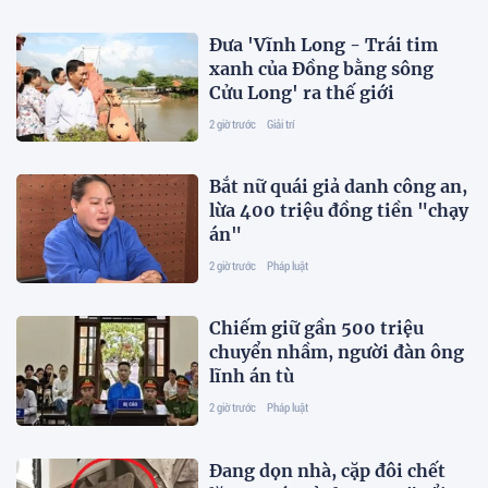
Đưa 'Vĩnh Long - Trái tim
xanh của Đồng bằng sông
Cửu Long' ra thế giới
2 giờ trước
Giải trí
Bắt nữ quái giả danh công an,
lừa 400 triệu đồng tiền "chạy
án"
2 giờ trước
Pháp luật
Chiếm giữ gần 500 triệu
chuyển nhầm, người đàn ông
lĩnh án tù
2 giờ trước
Pháp luật
Đang dọn nhà, cặp đôi chết