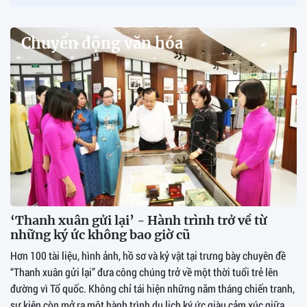
Chuyển động văn hóa
‘Thanh xuân gửi lại’ - Hành trình trở về từ
những ký ức không bao giờ cũ
Hơn 100 tài liệu, hình ảnh, hồ sơ và kỷ vật tại trưng bày chuyên đề
“Thanh xuân gửi lại” đưa công chúng trở về một thời tuổi trẻ lên
đường vì Tổ quốc. Không chỉ tái hiện những năm tháng chiến tranh,
sự kiện còn mở ra một hành trình du lịch ký ức giàu cảm xúc giữa