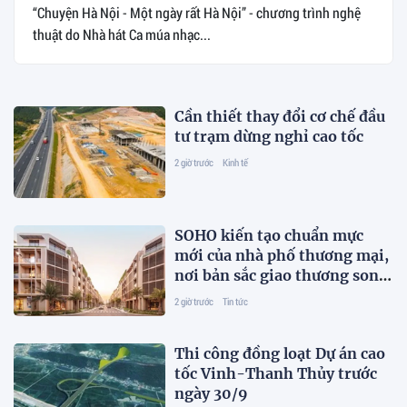
“Chuyện Hà Nội - Một ngày rất Hà Nội” - chương trình nghệ
thuật do Nhà hát Ca múa nhạc...
Cần thiết thay đổi cơ chế đầu
tư trạm dừng nghỉ cao tốc
2 giờ trước
Kinh tế
SOHO kiến tạo chuẩn mực
mới của nhà phố thương mại,
nơi bản sắc giao thương song
hành nhịp sống toàn cầu
2 giờ trước
Tin tức
Thi công đồng loạt Dự án cao
tốc Vinh-Thanh Thủy trước
ngày 30/9