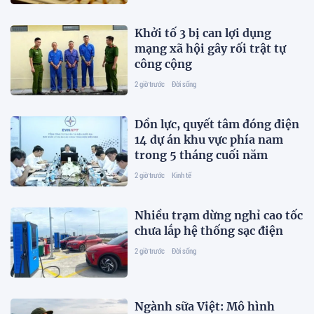
Khởi tố 3 bị can lợi dụng
mạng xã hội gây rối trật tự
công cộng
2 giờ trước
Đời sống
Dồn lực, quyết tâm đóng điện
14 dự án khu vực phía nam
trong 5 tháng cuối năm
2 giờ trước
Kinh tế
Nhiều trạm dừng nghỉ cao tốc
chưa lắp hệ thống sạc điện
2 giờ trước
Đời sống
Ngành sữa Việt: Mô hình