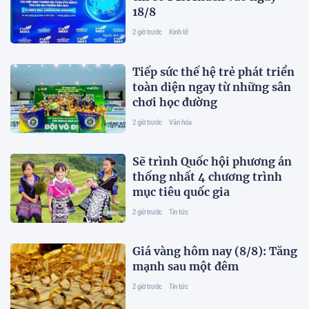
18/8
2 giờ trước
Kinh tế
Tiếp sức thế hệ trẻ phát triển
toàn diện ngay từ những sân
chơi học đường
2 giờ trước
Văn hóa
Sẽ trình Quốc hội phương án
thống nhất 4 chương trình
mục tiêu quốc gia
2 giờ trước
Tin tức
Giá vàng hôm nay (8/8): Tăng
mạnh sau một đêm
2 giờ trước
Tin tức