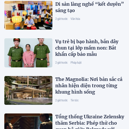
Di sản làng nghề “kết duyên”
sáng tạo
2 giờ trước
Văn hóa
Vụ trẻ bị bạo hành, bắn dây
chun tại lớp mầm non: Bắt
khẩn cấp bảo mẫu
2 giờ trước
Pháp luật
The Magnolia: Nơi bản sắc cá
nhân hiện diện trong từng
khung hình sống
2 giờ trước
Tin tức
Tổng thống Ukraine Zelensky
thăm Serbia: Phép thử cho