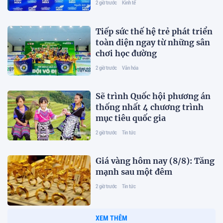
2 giờ trước
Kinh tế
Tiếp sức thế hệ trẻ phát triển
toàn diện ngay từ những sân
chơi học đường
2 giờ trước
Văn hóa
Sẽ trình Quốc hội phương án
thống nhất 4 chương trình
mục tiêu quốc gia
2 giờ trước
Tin tức
Giá vàng hôm nay (8/8): Tăng
mạnh sau một đêm
2 giờ trước
Tin tức
XEM THÊM