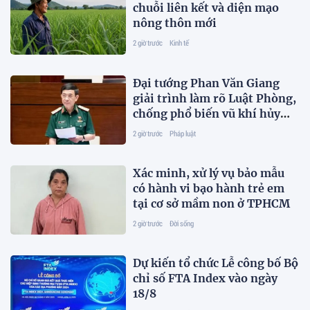
chuỗi liên kết và diện mạo
nông thôn mới
2 giờ trước
Kinh tế
Đại tướng Phan Văn Giang
giải trình làm rõ Luật Phòng,
chống phổ biến vũ khí hủy
diệt hàng loạt
2 giờ trước
Pháp luật
Xác minh, xử lý vụ bảo mẫu
có hành vi bạo hành trẻ em
tại cơ sở mầm non ở TPHCM
2 giờ trước
Đời sống
Dự kiến tổ chức Lễ công bố Bộ
chỉ số FTA Index vào ngày
18/8