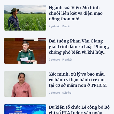
Ngành sữa Việt: Mô hình
chuỗi liên kết và diện mạo
nông thôn mới
2 giờ trước
Kinh tế
Đại tướng Phan Văn Giang
giải trình làm rõ Luật Phòng,
chống phổ biến vũ khí hủy
diệt hàng loạt
2 giờ trước
Pháp luật
Xác minh, xử lý vụ bảo mẫu
có hành vi bạo hành trẻ em
tại cơ sở mầm non ở TPHCM
2 giờ trước
Đời sống
Dự kiến tổ chức Lễ công bố Bộ
chỉ số FTA Index vào ngày