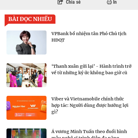
Chia sẻ
In
BÀI ĐỌC NHIỀU
VPBank bổ nhiệm tân Phó Chủ tịch
HĐQT
‘Thanh xuân gửi lại’ - Hành trình trở
về từ những ký ức không bao giờ cũ
Viber và Vietnamobile chính thức
hợp tác: Người dùng được hưởng lợi
gì?
Á vương Minh Tuấn theo đuổi hình
mẫu nghệ sĩ trình diễn đa năng