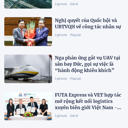
2 giờ trước
Kinh tế
Nghị quyết của Quốc hội và
UBTVQH về công tác nhân sự
2 giờ trước
Pháp luật
Nga phản ứng gắt vụ UAV tại
sân bay Đức, gọi sự việc là
“hành động khiêu khích”
2 giờ trước
Pháp luật
FUTA Express và VET hợp tác
mở rộng kết nối logistics
xuyên biên giới Việt Nam -
Campuchia
2 giờ trước
Kinh tế