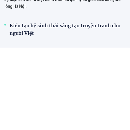
lòng Hà Nội.
Kiến tạo hệ sinh thái sáng tạo truyện tranh cho
người Việt
Bị cha mẹ bỏ rơi vì ngoại hình quá khác biệt, "dị
nhân" khiến hàng triệu người nể phục
Nằm bất động giữa phố, trào lưu câu view gây sốc
khiến cảnh sát phải lên tiếng
‘Hương vị Pakistan’ tại HCCT: Đưa tinh hoa văn
hóa quốc tế vào hành trang của nhân lực ngành
Du lịch