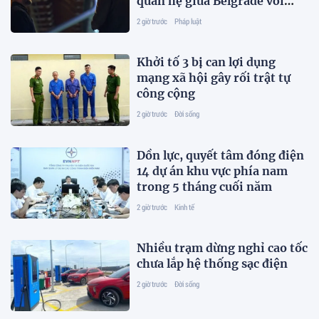
quan hệ giữa Belgrade với
Moscow và EU
2 giờ trước
Pháp luật
Khởi tố 3 bị can lợi dụng
mạng xã hội gây rối trật tự
công cộng
2 giờ trước
Đời sống
Dồn lực, quyết tâm đóng điện
14 dự án khu vực phía nam
trong 5 tháng cuối năm
2 giờ trước
Kinh tế
Nhiều trạm dừng nghỉ cao tốc
chưa lắp hệ thống sạc điện
2 giờ trước
Đời sống