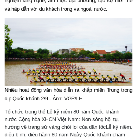
nghiệm làng nghề, ẩm thực địa phương, tạo sự mới mẻ
và hấp dẫn với du khách trong và ngoài nước.
Nhiều hoạt động văn hóa diễn ra khắp miền Trung trong
dịp Quốc khánh 2/9 - Ảnh: VGP/LH
Tổ chức trọng thể Lễ kỷ niệm 80 năm Quốc khánh
nước Cộng hòa XHCN Việt Nam: Non sông hội tụ,
hướng về trang sử vàng chói lọi của dân tộcLễ kỷ niệm,
diễu binh, diễu hành 80 năm Ngày Quốc khánh chạm