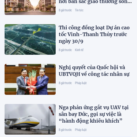
nơi bản sắc giao thương song
hành nhịp sống toàn cầu
8 giờ trước
Tin tức
Thi công đồng loạt Dự án cao
tốc Vinh-Thanh Thủy trước
ngày 30/9
8 giờ trước
Kinh tế
Nghị quyết của Quốc hội và
UBTVQH về công tác nhân sự
8 giờ trước
Pháp luật
Nga phản ứng gắt vụ UAV tại
sân bay Đức, gọi sự việc là
“hành động khiêu khích”
8 giờ trước
Pháp luật