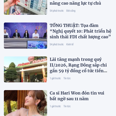
nâng cao năng lực tự chủ
54 phút trước
Đời sống
TỔNG THUẬT: Tọa đàm
“Nghị quyết 10: Phát triển hệ
sinh thái FDI chất lượng cao”
54 phút trước
Kinh tế
Lãi tăng mạnh trong quý
II/2026, Rạng Đông sắp chi
gần 59 tỷ đồng cổ tức tiền
mặt
1 giờ trước
Tin tức
Ca sĩ Hari Won đón tin vui
bất ngờ sau 11 năm
1 giờ trước
Tin tức