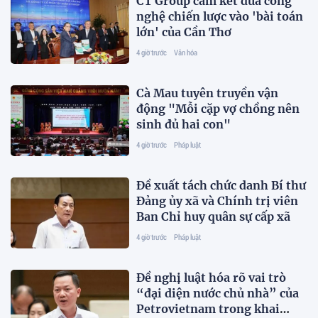
CT Group cam kết đưa công
nghệ chiến lược vào 'bài toán
lớn' của Cần Thơ
4 giờ trước
Văn hóa
Cà Mau tuyên truyền vận
động "Mỗi cặp vợ chồng nên
sinh đủ hai con"
4 giờ trước
Pháp luật
Đề xuất tách chức danh Bí thư
Đảng ủy xã và Chính trị viên
Ban Chỉ huy quân sự cấp xã
4 giờ trước
Pháp luật
Đề nghị luật hóa rõ vai trò
“đại diện nước chủ nhà” của
Petrovietnam trong khai