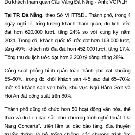
Du khách tham quan Cầu Vàng Đà Nẵng - Ảnh: VGP/LH
Tại TP. Đà Nẵng
, theo Sở VHTT&DL Thành phố, trong 4
ngày nghỉ lễ, tổng lượng khách tham quan, du lịch ước
đạt hơn 620.000 lượt, tăng 24% so với cùng kỳ năm
2024. Trong đó, khách quốc tế ước đạt hơn 168.000 lượt,
tăng 49%; khách nội địa đạt hơn 452.000 lượt, tăng 17%.
Tổng thu du lịch ước đạt hơn 2.200 tỷ đồng, tăng 28%.
Công suất phòng bình quân toàn thành phố đạt khoảng
55–60%, trong đó khối khách sạn 4-5 sao đạt 65–70%;
một số khách sạn ven biển, khu vực Ngũ Hành Sơn và
Hội An đạt công suất trên 80%.
Thành phố cũng tổ chức hơn 50 hoạt động văn hóa, thể
thao và du lịch đặc sắc như chương trình nghệ thuật "Da
Nang Concerts", triển lãm tại các bảo tàng, đua thuyền
truyền thống, lễ hội trống chiêng, các chương trình âm