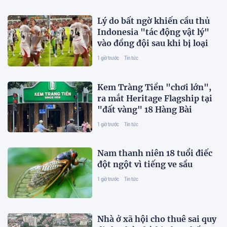
Lý do bất ngờ khiến cầu thủ
Indonesia "tác động vật lý"
vào đồng đội sau khi bị loại
1 giờ trước
Tin tức
Kem Tràng Tiền "chơi lớn",
ra mắt Heritage Flagship tại
"đất vàng" 18 Hàng Bài
1 giờ trước
Tin tức
Nam thanh niên 18 tuổi điếc
đột ngột vì tiếng ve sầu
1 giờ trước
Tin tức
Nhà ở xã hội cho thuê sai quy