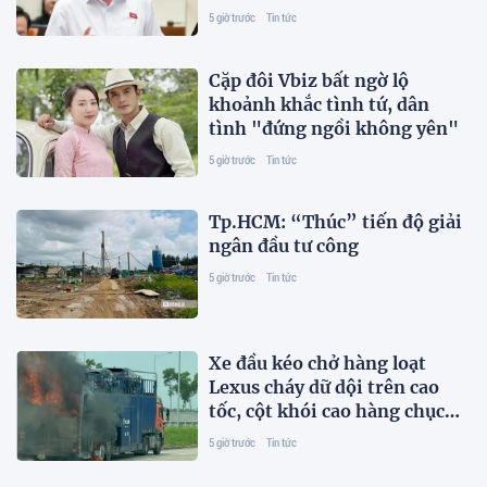
thác dầu khí
5 giờ trước
Tin tức
Cặp đôi Vbiz bất ngờ lộ
khoảnh khắc tình tứ, dân
tình "đứng ngồi không yên"
5 giờ trước
Tin tức
Tp.HCM: “Thúc” tiến độ giải
ngân đầu tư công
5 giờ trước
Tin tức
Xe đầu kéo chở hàng loạt
Lexus cháy dữ dội trên cao
tốc, cột khói cao hàng chục
mét
5 giờ trước
Tin tức