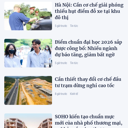
Hà Nội: Cần cơ chế giải phóng
thiếu hụt điểm đỗ xe tại khu
đô thị
5 giờ trước
Tin tức
Điểm chuẩn đại học 2026 sắp
được công bố: Nhiều ngành
dự báo tăng, giảm bất ngờ
5 giờ trước
Tin tức
Cần thiết thay đổi cơ chế đầu
tư trạm dừng nghỉ cao tốc
8 giờ trước
Kinh tế
SOHO kiến tạo chuẩn mực
mới của nhà phố thương mại,