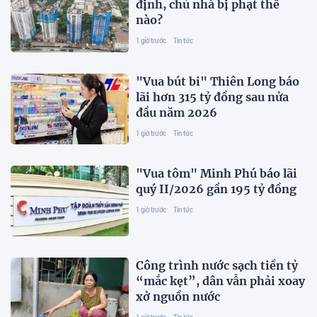
định, chủ nhà bị phạt thế
nào?
1 giờ trước
Tin tức
"Vua bút bi" Thiên Long báo
lãi hơn 315 tỷ đồng sau nửa
đầu năm 2026
1 giờ trước
Tin tức
"Vua tôm" Minh Phú báo lãi
quý II/2026 gần 195 tỷ đồng
1 giờ trước
Tin tức
Công trình nước sạch tiền tỷ
“mắc kẹt”, dân vẫn phải xoay
xở nguồn nước
1 giờ trước
Tin tức