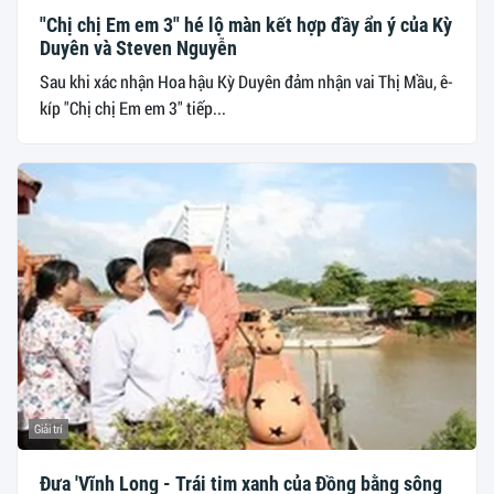
"Chị chị Em em 3" hé lộ màn kết hợp đầy ẩn ý của Kỳ
Duyên và Steven Nguyễn
Sau khi xác nhận Hoa hậu Kỳ Duyên đảm nhận vai Thị Mầu, ê-
kíp "Chị chị Em em 3" tiếp...
Giải trí
Đưa 'Vĩnh Long - Trái tim xanh của Đồng bằng sông