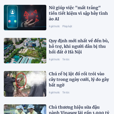
Nữ giúp việc "mất trắng"
tiền tiết kiệm vì sập bẫy tình
ảo AI
4 giờ trước
Pháp luật
Quy định mới nhất về đền bù,
hỗ trợ, khi người dân bị thu
hồi đất ở Hà Nội
4 giờ trước
Tin tức
Chú rể bị lột đồ rồi trói vào
cây trong ngày cưới, lý do gây
bất ngờ
4 giờ trước
Tin tức
Chủ thương hiệu sữa đậu
nành Vinasoy lãi gần 1.000 tỷ