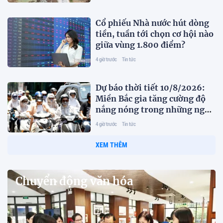
Cổ phiếu Nhà nước hút dòng
tiền, tuần tới chọn cơ hội nào
giữa vùng 1.800 điểm?
4 giờ trước
Tin tức
Dự báo thời tiết 10/8/2026:
Miền Bắc gia tăng cường độ
nắng nóng trong những ngày
tới
4 giờ trước
Tin tức
XEM THÊM
Chuyển động văn hóa