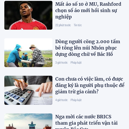
Mất áo số 10 ở MU, Rashford
chọn số áo mới hồi sinh sự
nghiệp
22 phút trước
Tin tức
Dòng người cõng 2.000 tấm
bê tông lên núi Nhón phục
dựng dòng chữ về Bác Hồ
3 giờ trước
Pháp luật
Con chưa có việc làm, có được
đăng ký là người phụ thuộc để
giảm trừ gia cảnh?
4 giờ trước
Pháp luật
Nga mời các nước BRICS
tham gia phát triển vận tải