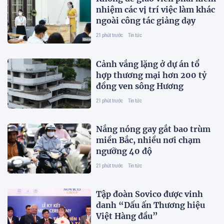
nhiệm các vị trí việc làm khác
ngoài công tác giảng dạy
21 phút trước
Tin tức
Cảnh vắng lặng ở dự án tổ
hợp thương mại hơn 200 tỷ
đồng ven sông Hương
21 phút trước
Tin tức
Nắng nóng gay gắt bao trùm
miền Bắc, nhiều nơi chạm
ngưỡng 40 độ
21 phút trước
Tin tức
Tập đoàn Sovico được vinh
danh “Dấu ấn Thương hiệu
Việt Hàng đầu”