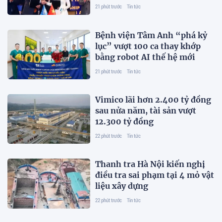
21 phút trước
Tin tức
Bệnh viện Tâm Anh “phá kỷ
lục” vượt 100 ca thay khớp
bằng robot AI thế hệ mới
21 phút trước
Tin tức
Vimico lãi hơn 2.400 tỷ đồng
sau nửa năm, tài sản vượt
12.300 tỷ đồng
22 phút trước
Tin tức
Thanh tra Hà Nội kiến nghị
điều tra sai phạm tại 4 mỏ vật
liệu xây dựng
22 phút trước
Tin tức