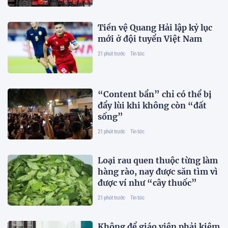
Tiền vệ Quang Hải lập kỷ lục
mới ở đội tuyển Việt Nam
21 phút trước
Tin tức
“Content bẩn” chỉ có thể bị
đẩy lùi khi không còn “đất
sống”
21 phút trước
Tin tức
Loại rau quen thuộc từng làm
hàng rào, nay được săn tìm vì
được ví như “cây thuốc”
21 phút trước
Tin tức
Không để giáo viên phải kiêm