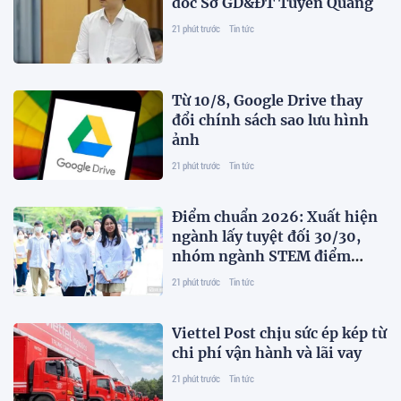
đốc Sở GD&ĐT Tuyên Quang
21 phút trước
Tin tức
Từ 10/8, Google Drive thay
đổi chính sách sao lưu hình
ảnh
21 phút trước
Tin tức
Điểm chuẩn 2026: Xuất hiện
ngành lấy tuyệt đối 30/30,
nhóm ngành STEM điểm
tăng vọt
21 phút trước
Tin tức
Viettel Post chịu sức ép kép từ
chi phí vận hành và lãi vay
21 phút trước
Tin tức