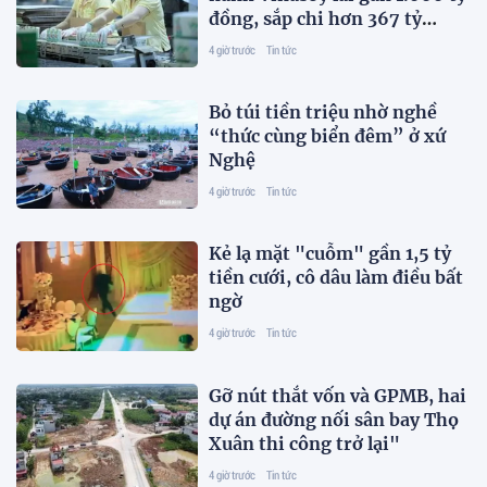
đồng, sắp chi hơn 367 tỷ
đồng cổ tức
4 giờ trước
Tin tức
Bỏ túi tiền triệu nhờ nghề
“thức cùng biển đêm” ở xứ
Nghệ
4 giờ trước
Tin tức
Kẻ lạ mặt "cuỗm" gần 1,5 tỷ
tiền cưới, cô dâu làm điều bất
ngờ
4 giờ trước
Tin tức
Gỡ nút thắt vốn và GPMB, hai
dự án đường nối sân bay Thọ
Xuân thi công trở lại"
4 giờ trước
Tin tức