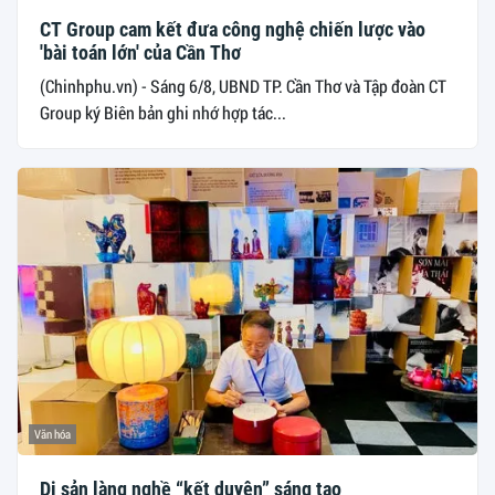
CT Group cam kết đưa công nghệ chiến lược vào
'bài toán lớn' của Cần Thơ
(Chinhphu.vn) - Sáng 6/8, UBND TP. Cần Thơ và Tập đoàn CT
Group ký Biên bản ghi nhớ hợp tác...
Văn hóa
Di sản làng nghề “kết duyên” sáng tạo