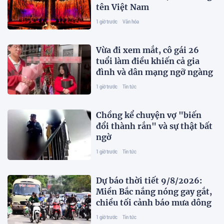
tên Việt Nam
1 giờ trước
Văn hóa
Vừa đi xem mắt, cô gái 26
tuổi làm điều khiến cả gia
đình và dân mạng ngỡ ngàng
1 giờ trước
Tin tức
Chồng kể chuyện vợ "biến
đổi thành rắn" và sự thật bất
ngờ
1 giờ trước
Tin tức
Dự báo thời tiết 9/8/2026:
Miền Bắc nắng nóng gay gắt,
chiều tối cảnh báo mưa dông
1 giờ trước
Tin tức