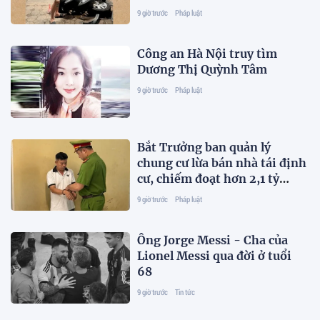
9 giờ trước
Pháp luật
Công an Hà Nội truy tìm
Dương Thị Quỳnh Tâm
9 giờ trước
Pháp luật
Bắt Trưởng ban quản lý
chung cư lừa bán nhà tái định
cư, chiếm đoạt hơn 2,1 tỷ
đồng
9 giờ trước
Pháp luật
Ông Jorge Messi - Cha của
Lionel Messi qua đời ở tuổi
68
9 giờ trước
Tin tức