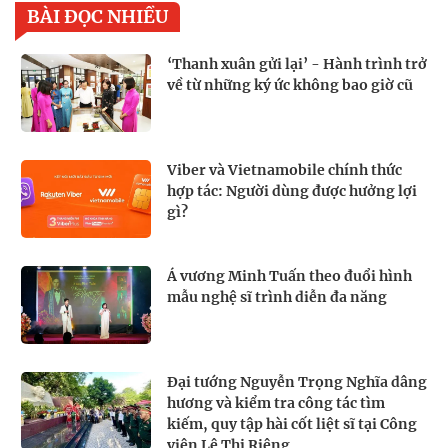
BÀI ĐỌC NHIỀU
‘Thanh xuân gửi lại’ - Hành trình trở
về từ những ký ức không bao giờ cũ
Viber và Vietnamobile chính thức
hợp tác: Người dùng được hưởng lợi
gì?
Á vương Minh Tuấn theo đuổi hình
mẫu nghệ sĩ trình diễn đa năng
Đại tướng Nguyễn Trọng Nghĩa dâng
hương và kiểm tra công tác tìm
kiếm, quy tập hài cốt liệt sĩ tại Công
viên Lê Thị Riêng