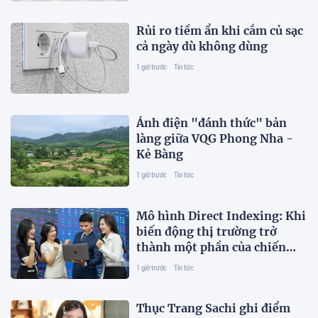
Rủi ro tiềm ẩn khi cắm củ sạc
cả ngày dù không dùng
1 giờ trước
Tin tức
Ánh điện "đánh thức" bản
làng giữa VQG Phong Nha -
Kẻ Bàng
1 giờ trước
Tin tức
Mô hình Direct Indexing: Khi
biến động thị trường trở
thành một phần của chiến
lược
1 giờ trước
Tin tức
Thục Trang Sachi ghi điểm