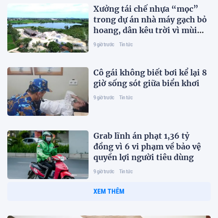
Xưởng tái chế nhựa “mọc”
trong dự án nhà máy gạch bỏ
hoang, dân kêu trời vì mùi
hôi
9 giờ trước
Tin tức
Cô gái không biết bơi kể lại 8
giờ sống sót giữa biển khơi
9 giờ trước
Tin tức
Grab lĩnh án phạt 1,36 tỷ
đồng vì 6 vi phạm về bảo vệ
quyền lợi người tiêu dùng
9 giờ trước
Tin tức
XEM THÊM