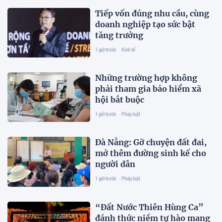
Tiếp vốn đúng nhu cầu, cùng
doanh nghiệp tạo sức bật
tăng trưởng
1 giờ trước
Kinh tế
Những trường hợp không
phải tham gia bảo hiểm xã
hội bắt buộc
1 giờ trước
Pháp luật
Đà Nẵng: Gỡ chuyện đất đai,
mở thêm đường sinh kế cho
người dân
1 giờ trước
Pháp luật
“Đất Nước Thiên Hùng Ca”
đánh thức niềm tự hào mang