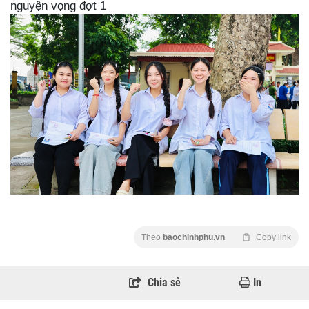
nguyện vọng đợt 1
Theo
baochinhphu.vn
Copy link
Chia sẻ
In