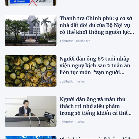
Thanh tra Chính phủ: 9 cơ sở
nhà đất dôi dư của Bộ Nội vụ
có thể khơi thông nguồn lực
ngay
4 giờ trước
Chính sách
Người đàn ông 65 tuổi nhập
viện nguy kịch sau 2 tuần ăn
liên tục món "vạn người
thích"
5 giờ trước
Tin tức
Người đàn ông và màn thử
thách trí nhớ siêu phàm
trong 16 tiếng khiến cả thế
giới kinh ngạc
5 giờ trước
Tin tức