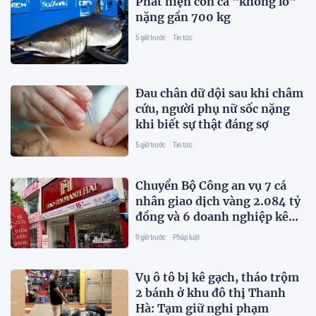
Phát hiện con cá "khổng lồ"
nặng gần 700 kg
5 giờ trước
Tin tức
Đau chân dữ dội sau khi châm
cứu, người phụ nữ sốc nặng
khi biết sự thật đáng sợ
5 giờ trước
Tin tức
Chuyển Bộ Công an vụ 7 cá
nhân giao dịch vàng 2.084 tỷ
đồng và 6 doanh nghiệp kê
khai sai thuế
9 giờ trước
Pháp luật
Vụ ô tô bị kê gạch, tháo trộm
2 bánh ở khu đô thị Thanh
Hà: Tạm giữ nghi phạm