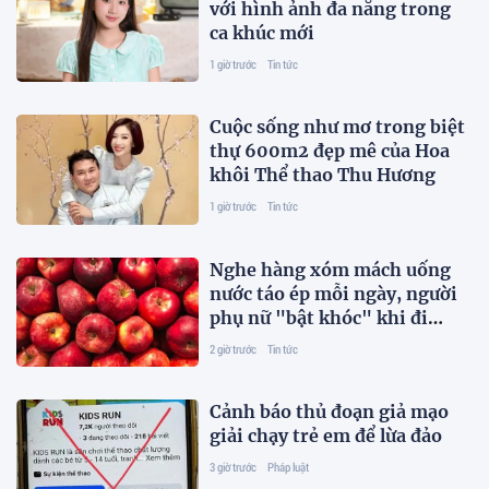
với hình ảnh đa năng trong
ca khúc mới
1 giờ trước
Tin tức
Cuộc sống như mơ trong biệt
thự 600m2 đẹp mê của Hoa
khôi Thể thao Thu Hương
1 giờ trước
Tin tức
Nghe hàng xóm mách uống
nước táo ép mỗi ngày, người
phụ nữ "bật khóc" khi đi
khám
2 giờ trước
Tin tức
Cảnh báo thủ đoạn giả mạo
giải chạy trẻ em để lừa đảo
3 giờ trước
Pháp luật