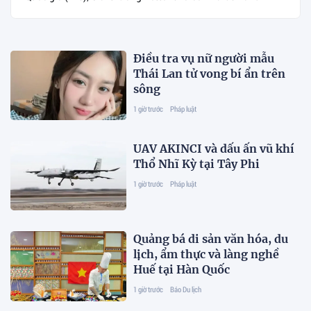
Điều tra vụ nữ người mẫu
Thái Lan tử vong bí ẩn trên
sông
1 giờ trước
Pháp luật
UAV AKINCI và dấu ấn vũ khí
Thổ Nhĩ Kỳ tại Tây Phi
1 giờ trước
Pháp luật
Quảng bá di sản văn hóa, du
lịch, ẩm thực và làng nghề
Huế tại Hàn Quốc
1 giờ trước
Báo Du lịch