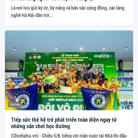
Là nơi lưu giữ ký ức, kỹ năng và bản sắc cộng đồng, các làng
nghề Hà Nội dần trở...
Văn hóa
Tiếp sức thế hệ trẻ phát triển toàn diện ngay từ
những sân chơi học đường
(Chinhphu.vn) - Chiều 5/8, tiếng còi mãn cuộc tại Nhà thi đấu