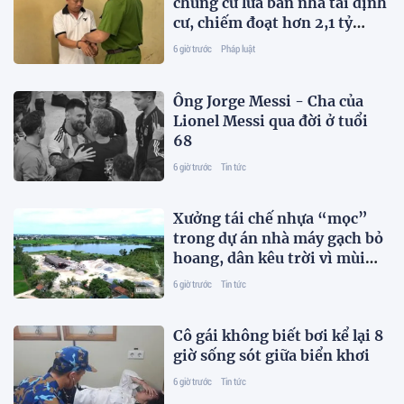
chung cư lừa bán nhà tái định
cư, chiếm đoạt hơn 2,1 tỷ
đồng
6 giờ trước
Pháp luật
Ông Jorge Messi - Cha của
Lionel Messi qua đời ở tuổi
68
6 giờ trước
Tin tức
Xưởng tái chế nhựa “mọc”
trong dự án nhà máy gạch bỏ
hoang, dân kêu trời vì mùi
hôi
6 giờ trước
Tin tức
Cô gái không biết bơi kể lại 8
giờ sống sót giữa biển khơi
6 giờ trước
Tin tức