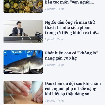
liên tục món "vạn người
thích"
2 giờ trước
Tin tức
Người đàn ông và màn thử
thách trí nhớ siêu phàm
trong 16 tiếng khiến cả thế
giới kinh ngạc
2 giờ trước
Tin tức
Phát hiện con cá "khổng lồ"
nặng gần 700 kg
2 giờ trước
Tin tức
Đau chân dữ dội sau khi châm
cứu, người phụ nữ sốc nặng
khi biết sự thật đáng sợ
2 giờ trước
Tin tức