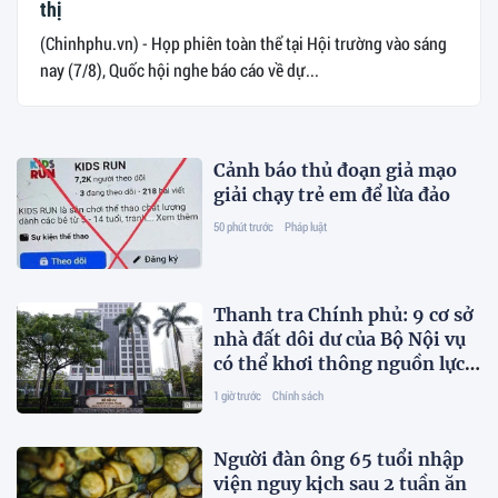
thị
(Chinhphu.vn) - Họp phiên toàn thể tại Hội trường vào sáng
nay (7/8), Quốc hội nghe báo cáo về dự...
Cảnh báo thủ đoạn giả mạo
giải chạy trẻ em để lừa đảo
50 phút trước
Pháp luật
Thanh tra Chính phủ: 9 cơ sở
nhà đất dôi dư của Bộ Nội vụ
có thể khơi thông nguồn lực
ngay
1 giờ trước
Chính sách
Người đàn ông 65 tuổi nhập
viện nguy kịch sau 2 tuần ăn