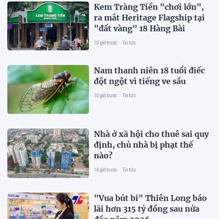
Kem Tràng Tiền "chơi lớn",
ra mắt Heritage Flagship tại
"đất vàng" 18 Hàng Bài
10 giờ trước
Tin tức
Nam thanh niên 18 tuổi điếc
đột ngột vì tiếng ve sầu
10 giờ trước
Tin tức
Nhà ở xã hội cho thuê sai quy
định, chủ nhà bị phạt thế
nào?
10 giờ trước
Tin tức
"Vua bút bi" Thiên Long báo
lãi hơn 315 tỷ đồng sau nửa