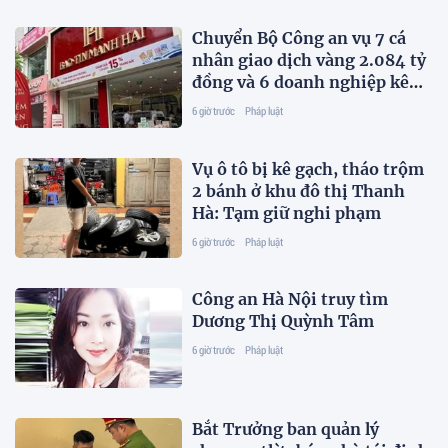
Chuyển Bộ Công an vụ 7 cá
nhân giao dịch vàng 2.084 tỷ
đồng và 6 doanh nghiệp kê
khai sai thuế
6 giờ trước
Pháp luật
Vụ ô tô bị kê gạch, tháo trộm
2 bánh ở khu đô thị Thanh
Hà: Tạm giữ nghi phạm
6 giờ trước
Pháp luật
Công an Hà Nội truy tìm
Dương Thị Quỳnh Tâm
6 giờ trước
Pháp luật
Bắt Trưởng ban quản lý