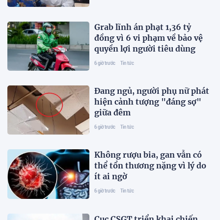
Grab lĩnh án phạt 1,36 tỷ
đồng vì 6 vi phạm về bảo vệ
quyền lợi người tiêu dùng
6 giờ trước
Tin tức
Đang ngủ, người phụ nữ phát
hiện cảnh tượng "đáng sợ"
giữa đêm
6 giờ trước
Tin tức
Không rượu bia, gan vẫn có
thể tổn thương nặng vì lý do
ít ai ngờ
6 giờ trước
Tin tức
Cục CSGT triển khai chiến