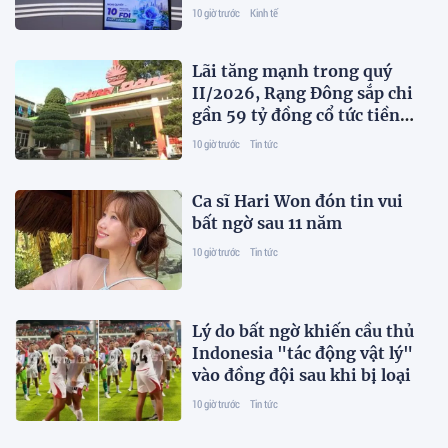
10 giờ trước
Kinh tế
Lãi tăng mạnh trong quý
II/2026, Rạng Đông sắp chi
gần 59 tỷ đồng cổ tức tiền
mặt
10 giờ trước
Tin tức
Ca sĩ Hari Won đón tin vui
bất ngờ sau 11 năm
10 giờ trước
Tin tức
Lý do bất ngờ khiến cầu thủ
Indonesia "tác động vật lý"
vào đồng đội sau khi bị loại
10 giờ trước
Tin tức