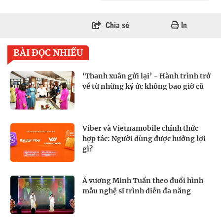
Chia sẻ
In
BÀI ĐỌC NHIỀU
‘Thanh xuân gửi lại’ - Hành trình trở
về từ những ký ức không bao giờ cũ
Viber và Vietnamobile chính thức
hợp tác: Người dùng được hưởng lợi
gì?
Á vương Minh Tuấn theo đuổi hình
mẫu nghệ sĩ trình diễn đa năng