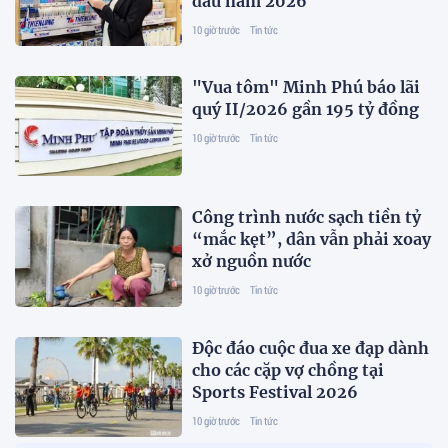
đầu năm 2026
10 giờ trước
Tin tức
"Vua tôm" Minh Phú báo lãi
quý II/2026 gần 195 tỷ đồng
10 giờ trước
Tin tức
Công trình nước sạch tiền tỷ
“mắc kẹt”, dân vẫn phải xoay
xở nguồn nước
10 giờ trước
Tin tức
Độc đáo cuộc đua xe đạp dành
cho các cặp vợ chồng tại
Sports Festival 2026
10 giờ trước
Tin tức