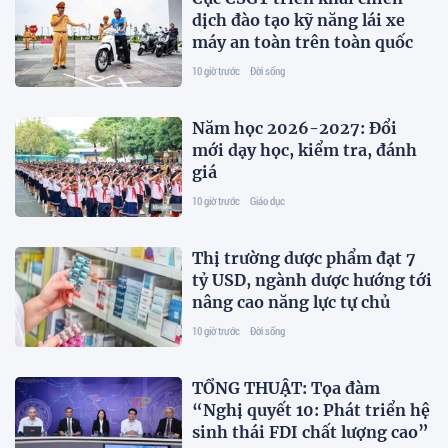
dịch đào tạo kỹ năng lái xe
máy an toàn trên toàn quốc
10 giờ trước
Đời sống
Năm học 2026-2027: Đổi
mới dạy học, kiểm tra, đánh
giá
10 giờ trước
Giáo dục
Thị trường dược phẩm đạt 7
tỷ USD, ngành dược hướng tới
nâng cao năng lực tự chủ
10 giờ trước
Đời sống
TỔNG THUẬT: Tọa đàm
“Nghị quyết 10: Phát triển hệ
sinh thái FDI chất lượng cao”