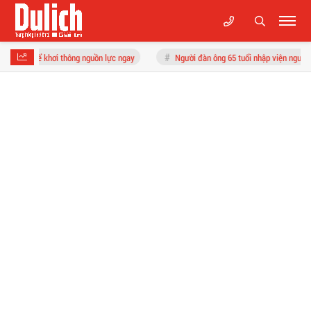
ông nguồn lực ngay
Người đàn ông 65 tuổi nhập viện nguy kịch sau 2 tuần ăn liê