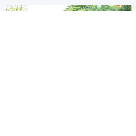
Giáo dục
Năm học 2026-2027: Đổi mới dạy học, kiểm
tra, đánh giá
Năm học 2026-2027, Bộ GD&ĐT yêu cầu tổ chức hiệu quả Chương
trình giáo dục phổ thông, đổi mới dạy học và kiểm tra, đánh giá.
Học sinh lớp 1, 9 và 12 tựu trường sớm nhất từ