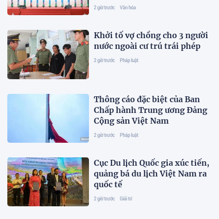
trường giáo dục chất lượng
2 giờ trước
Văn hóa
cao, nhân văn
Khởi tố vợ chồng cho 3 người
nước ngoài cư trú trái phép
2 giờ trước
Pháp luật
Thông cáo đặc biệt của Ban
Chấp hành Trung ương Đảng
Cộng sản Việt Nam
2 giờ trước
Pháp luật
Cục Du lịch Quốc gia xúc tiến,
quảng bá du lịch Việt Nam ra
quốc tế
2 giờ trước
Giải trí