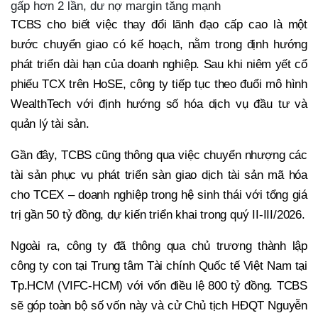
gấp hơn 2 lần, dư nợ margin tăng mạnh
TCBS cho biết việc thay đổi lãnh đạo cấp cao là một
bước chuyển giao có kế hoạch, nằm trong định hướng
phát triển dài hạn của doanh nghiệp. Sau khi niêm yết cổ
phiếu TCX trên HoSE, công ty tiếp tục theo đuổi mô hình
WealthTech với định hướng số hóa dịch vụ đầu tư và
quản lý tài sản.
Gần đây, TCBS cũng thông qua việc chuyển nhượng các
tài sản phục vụ phát triển sàn giao dịch tài sản mã hóa
cho TCEX – doanh nghiệp trong hệ sinh thái với tổng giá
trị gần 50 tỷ đồng, dự kiến triển khai trong quý II-III/2026.
Ngoài ra, công ty đã thông qua chủ trương thành lập
công ty con tại Trung tâm Tài chính Quốc tế Việt Nam tại
Tp.HCM (VIFC-HCM) với vốn điều lệ 800 tỷ đồng. TCBS
sẽ góp toàn bộ số vốn này và cử Chủ tịch HĐQT Nguyễn