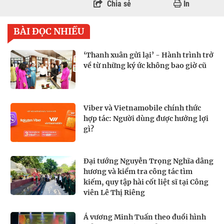
Chia sẻ
In
BÀI ĐỌC NHIỀU
‘Thanh xuân gửi lại’ - Hành trình trở
về từ những ký ức không bao giờ cũ
Viber và Vietnamobile chính thức
hợp tác: Người dùng được hưởng lợi
gì?
Đại tướng Nguyễn Trọng Nghĩa dâng
hương và kiểm tra công tác tìm
kiếm, quy tập hài cốt liệt sĩ tại Công
viên Lê Thị Riêng
Á vương Minh Tuấn theo đuổi hình