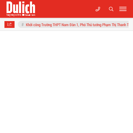
Khởi công Trường THPT Nam Đàn 1, Phó Thủ tướng Phạm Thị Thanh Trà kỳ vọng môi trườn