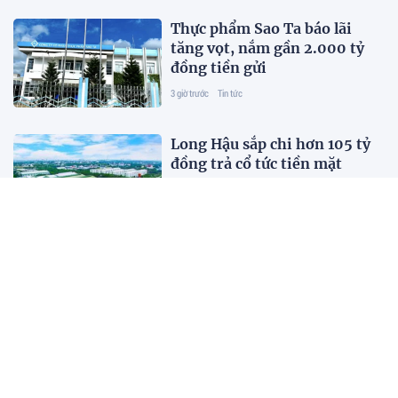
Thực phẩm Sao Ta báo lãi
tăng vọt, nắm gần 2.000 tỷ
đồng tiền gửi
3 giờ trước
Tin tức
Long Hậu sắp chi hơn 105 tỷ
đồng trả cổ tức tiền mặt
3 giờ trước
Tin tức
Anh trai vượt ngàn chông gai
2026: Đinh Mạnh Ninh gây
ấn tượng với màn hát rock
"cứu" đồng đội
3 giờ trước
Tin tức
Dược phẩm Cửu Long "hụt
hơi" lợi nhuận