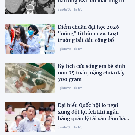
đàn ông 68 tuổi mắc ung thư
giai đoạn 3
3 giờ trước
Tin tức
Điểm chuẩn đại học 2026
"nóng" từ hôm nay: Loạt
trường bắt đầu công bố
3 giờ trước
Tin tức
Kỳ tích cứu sống em bé sinh
non 25 tuần, nặng chưa đầy
700 gram
3 giờ trước
Tin tức
Đại biểu Quốc hội lo ngại
xung đột lợi ích khi ngân
hàng quản lý tài sản đảm bảo
trái phiếu
3 giờ trước
Tin tức