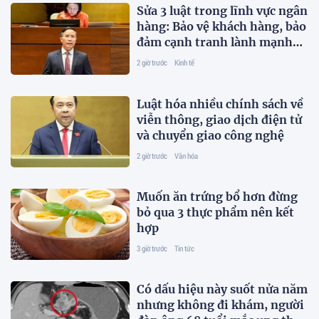
Sửa 3 luật trong lĩnh vực ngân
hàng: Bảo vệ khách hàng, bảo
đảm cạnh tranh lành mạnh
trên thị trường tài chính
2 giờ trước
Kinh tế
Luật hóa nhiều chính sách về
viễn thông, giao dịch điện tử
và chuyển giao công nghệ
2 giờ trước
Văn hóa
Muốn ăn trứng bổ hơn đừng
bỏ qua 3 thực phẩm nên kết
hợp
3 giờ trước
Tin tức
Có dấu hiệu này suốt nửa năm
nhưng không đi khám, người