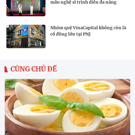
mẫu nghệ sĩ trình diễn đa năng
Nhóm quỹ VinaCapital không còn là
cổ đông lớn tại PNJ
CÙNG CHỦ ĐỀ