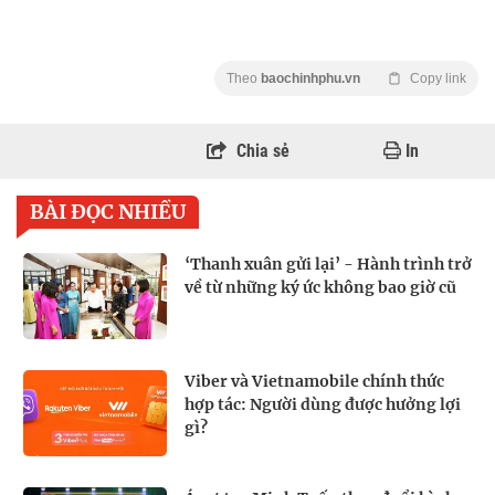
Theo
baochinhphu.vn
Copy link
Chia sẻ
In
BÀI ĐỌC NHIỀU
‘Thanh xuân gửi lại’ - Hành trình trở
về từ những ký ức không bao giờ cũ
Viber và Vietnamobile chính thức
hợp tác: Người dùng được hưởng lợi
gì?