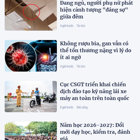
Đang ngủ, người phụ nữ phát
hiện cảnh tượng "đáng sợ"
giữa đêm
4 giờ trước
Tin tức
Không rượu bia, gan vẫn có
thể tổn thương nặng vì lý do
ít ai ngờ
4 giờ trước
Tin tức
Cục CSGT triển khai chiến
dịch đào tạo kỹ năng lái xe
máy an toàn trên toàn quốc
8 giờ trước
Đời sống
Năm học 2026-2027: Đổi
mới dạy học, kiểm tra, đánh
giá