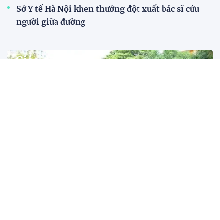
Sở Y tế Hà Nội khen thưởng đột xuất bác sĩ cứu
người giữa đường
Giáo dục
Năm học 2026-2027: Đổi mới dạy học, kiểm
tra, đánh giá
Năm học 2026-2027, Bộ GD&ĐT yêu cầu tổ chức hiệu quả Chương