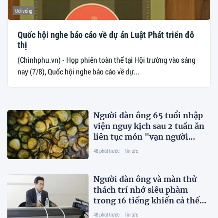
Đời sống
Quốc hội nghe báo cáo về dự án Luật Phát triển đô
thị
(Chinhphu.vn) - Họp phiên toàn thể tại Hội trường vào sáng
nay (7/8), Quốc hội nghe báo cáo về dự...
Người đàn ông 65 tuổi nhập
viện nguy kịch sau 2 tuần ăn
liên tục món "vạn người
thích"
48 phút trước
Tin tức
Người đàn ông và màn thử
thách trí nhớ siêu phàm
trong 16 tiếng khiến cả thế
giới kinh ngạc
48 phút trước
Tin tức