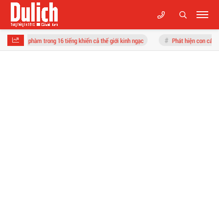
16 tiếng khiến cả thế giới kinh ngạc
Phát hiện con cá "khổng lồ" nặng gần 700