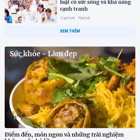
luật có sức sống và khả năng
cạnh tranh
12 giờ trước
Pháp luật
XEM THÊM
Sức khỏe - Làm đẹp
Điểm đến, món ngon và những trải nghiệm