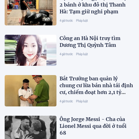
2 bánh ở khu đô thị Thanh
Hà: Tạm giữ nghi phạm
4 giờ trước
Pháp luật
Công an Hà Nội truy tìm
Dương Thị Quỳnh Tâm
4 giờ trước
Pháp luật
Bắt Trưởng ban quản lý
chung cư lừa bán nhà tái định
cư, chiếm đoạt hơn 2,1 tỷ
đồng
4 giờ trước
Pháp luật
Ông Jorge Messi - Cha của
Lionel Messi qua đời ở tuổi
68