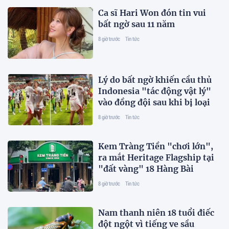
Ca sĩ Hari Won đón tin vui
bất ngờ sau 11 năm
8 giờ trước
Tin tức
Lý do bất ngờ khiến cầu thủ
Indonesia "tác động vật lý"
vào đồng đội sau khi bị loại
8 giờ trước
Tin tức
Kem Tràng Tiền "chơi lớn",
ra mắt Heritage Flagship tại
"đất vàng" 18 Hàng Bài
8 giờ trước
Tin tức
Nam thanh niên 18 tuổi điếc
đột ngột vì tiếng ve sầu