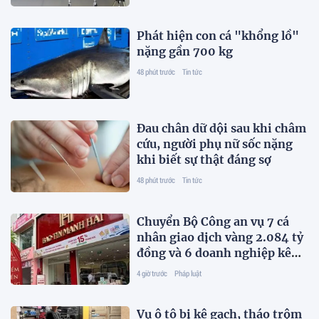
Phát hiện con cá "khổng lồ"
nặng gần 700 kg
48 phút trước
Tin tức
Đau chân dữ dội sau khi châm
cứu, người phụ nữ sốc nặng
khi biết sự thật đáng sợ
48 phút trước
Tin tức
Chuyển Bộ Công an vụ 7 cá
nhân giao dịch vàng 2.084 tỷ
đồng và 6 doanh nghiệp kê
khai sai thuế
4 giờ trước
Pháp luật
Vụ ô tô bị kê gạch, tháo trộm