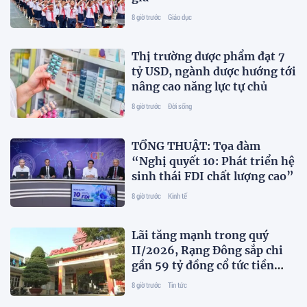
8 giờ trước
Giáo dục
Thị trường dược phẩm đạt 7
tỷ USD, ngành dược hướng tới
nâng cao năng lực tự chủ
8 giờ trước
Đời sống
TỔNG THUẬT: Tọa đàm
“Nghị quyết 10: Phát triển hệ
sinh thái FDI chất lượng cao”
8 giờ trước
Kinh tế
Lãi tăng mạnh trong quý
II/2026, Rạng Đông sắp chi
gần 59 tỷ đồng cổ tức tiền
mặt
8 giờ trước
Tin tức