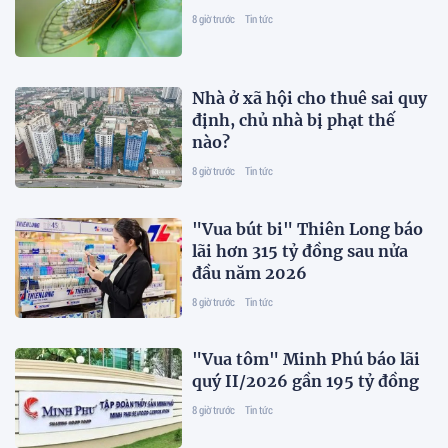
8 giờ trước
Tin tức
Nhà ở xã hội cho thuê sai quy
định, chủ nhà bị phạt thế
nào?
8 giờ trước
Tin tức
"Vua bút bi" Thiên Long báo
lãi hơn 315 tỷ đồng sau nửa
đầu năm 2026
8 giờ trước
Tin tức
"Vua tôm" Minh Phú báo lãi
quý II/2026 gần 195 tỷ đồng
8 giờ trước
Tin tức