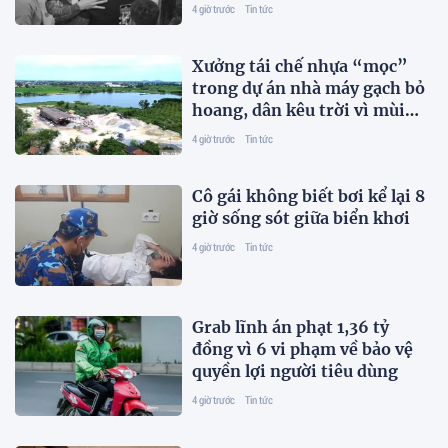
4 giờ trước
Tin tức
Xưởng tái chế nhựa “mọc”
trong dự án nhà máy gạch bỏ
hoang, dân kêu trời vì mùi
hôi
4 giờ trước
Tin tức
Cô gái không biết bơi kể lại 8
giờ sống sót giữa biển khơi
4 giờ trước
Tin tức
Grab lĩnh án phạt 1,36 tỷ
đồng vì 6 vi phạm về bảo vệ
quyền lợi người tiêu dùng
4 giờ trước
Tin tức