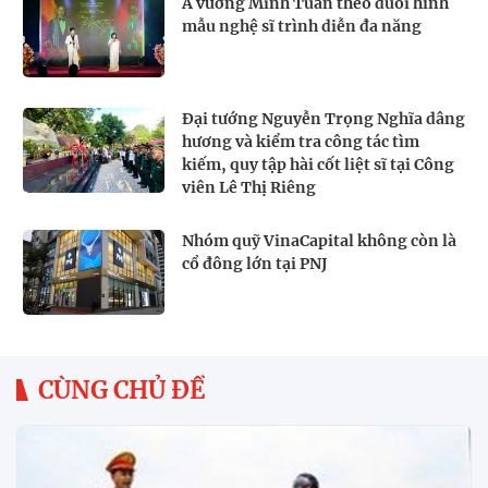
Á vương Minh Tuấn theo đuổi hình
mẫu nghệ sĩ trình diễn đa năng
Đại tướng Nguyễn Trọng Nghĩa dâng
hương và kiểm tra công tác tìm
kiếm, quy tập hài cốt liệt sĩ tại Công
viên Lê Thị Riêng
Nhóm quỹ VinaCapital không còn là
cổ đông lớn tại PNJ
CÙNG CHỦ ĐỀ