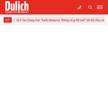
oe: Tuyển Malaysia "không có gì để mất" khi đối đầu với tuyển Việt Nam ở bán kết ASEA