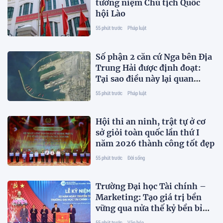
tưởng niệm Chủ tịch Quốc
hội Lào
55 phút trước
Pháp luật
Số phận 2 căn cứ Nga bên Địa
Trung Hải được định đoạt:
Tại sao điều này lại quan
trọng?
55 phút trước
Pháp luật
Hội thi an ninh, trật tự ở cơ
sở giỏi toàn quốc lần thứ I
năm 2026 thành công tốt đẹp
55 phút trước
Đời sống
Trường Đại học Tài chính –
Marketing: Tạo giá trị bền
vững qua nửa thế kỷ bền bỉ
vun đắp truyền thống và tri
55 phút trước
Văn hóa