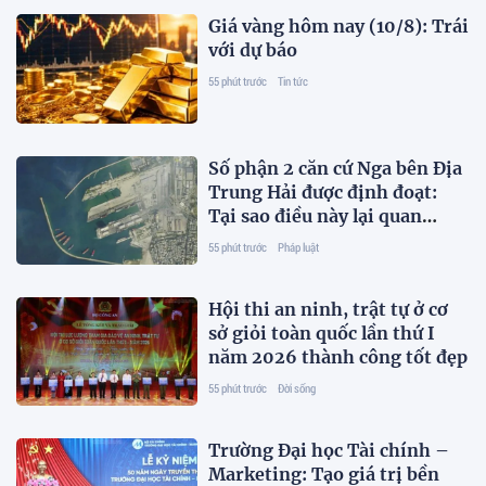
Giá vàng hôm nay (10/8): Trái
với dự báo
55 phút trước
Tin tức
Số phận 2 căn cứ Nga bên Địa
Trung Hải được định đoạt:
Tại sao điều này lại quan
trọng?
55 phút trước
Pháp luật
Hội thi an ninh, trật tự ở cơ
sở giỏi toàn quốc lần thứ I
năm 2026 thành công tốt đẹp
55 phút trước
Đời sống
Trường Đại học Tài chính –
Marketing: Tạo giá trị bền