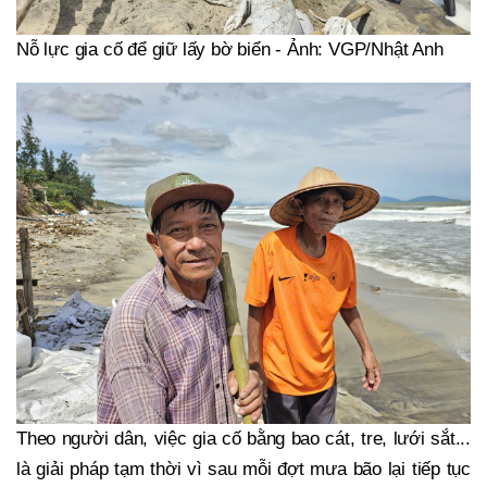
Nỗ lực gia cố để giữ lấy bờ biển - Ảnh: VGP/Nhật Anh
Theo người dân, việc gia cố bằng bao cát, tre, lưới sắt...
là giải pháp tạm thời vì sau mỗi đợt mưa bão lại tiếp tục