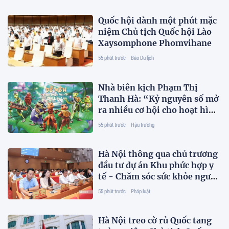
Quốc hội dành một phút mặc
niệm Chủ tịch Quốc hội Lào
Xaysomphone Phomvihane
55 phút trước
Báo Du lịch
Nhà biên kịch Phạm Thị
Thanh Hà: “Kỷ nguyên số mở
ra nhiều cơ hội cho hoạt hình
Việt Nam”
55 phút trước
Hậu trường
Hà Nội thông qua chủ trương
đầu tư dự án Khu phức hợp y
tế - Chăm sóc sức khỏe người
cao tuổi
55 phút trước
Pháp luật
Hà Nội treo cờ rủ Quốc tang