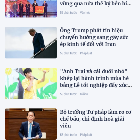
vững qua nửa thế kỷ bền bỉ
vun đắp truyền thống và tri
55 phút trước
Văn hóa
thức
Ông Trump phát tín hiệu
chuyển hướng sang gây sức
ép kinh tế đối với Iran
55 phút trước
Pháp luật
"Anh Trai và cái đuôi nhỏ"
khép lại hành trình mùa hè
bằng Lễ tốt nghiệp đầy xúc
động
55 phút trước
Giải trí
Bộ trưởng Tư pháp làm rõ cơ
chế bầu, chỉ định hoà giải
viên
55 phút trước
Pháp luật