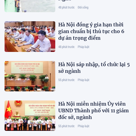
48 phút trước
Đời sống
Hà Nội đồng ý gia hạn thời
gian chuẩn bị thủ tục cho 6
dự án trọng điểm
48 phút trước
Pháp luật
Hà Nội sáp nhập, tổ chức lại 5
sở ngành
55 phút trước
Pháp luật
Hà Nội miễn nhiệm Ủy viên
UBND Thành phố với 11 giám
đốc sở, ngành
55 phút trước
Pháp luật