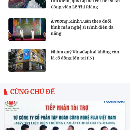
tìm kiếm, quy tập hài cốt liệt sĩ tại
Công viên Lê Thị Riêng
Á vương Minh Tuấn theo đuổi
hình mẫu nghệ sĩ trình diễn đa
năng
Nhóm quỹ VinaCapital không còn
là cổ đông lớn tại PNJ
CÙNG CHỦ ĐỀ