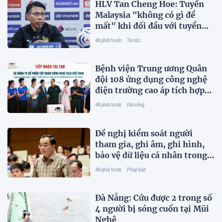
HLV Tan Cheng Hoe: Tuyển
Malaysia "không có gì để
mất" khi đối đầu với tuyển
Việt Nam ở bán kết ASEAN
48 phút trước
Tin tức
Cup
Bệnh viện Trung ương Quân
đội 108 ứng dụng công nghệ
điện trường cao áp tích hợp
AI trong phục hồi chức năng
48 phút trước
Đời sống
Đề nghị kiểm soát người
tham gia, ghi âm, ghi hình,
bảo vệ dữ liệu cá nhân trong
hòa giải trực tuyến
48 phút trước
Pháp luật
Đà Nẵng: Cứu được 2 trong số
4 người bị sóng cuốn tại Mũi
Nghê