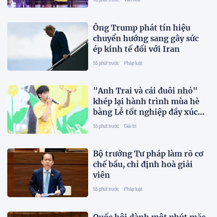
thức
Ông Trump phát tín hiệu
chuyển hướng sang gây sức
ép kinh tế đối với Iran
55 phút trước
Pháp luật
"Anh Trai và cái đuôi nhỏ"
khép lại hành trình mùa hè
bằng Lễ tốt nghiệp đầy xúc
động
55 phút trước
Giải trí
Bộ trưởng Tư pháp làm rõ cơ
chế bầu, chỉ định hoà giải
viên
55 phút trước
Pháp luật
Quốc hội dành một phút mặc