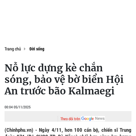
Trang chủ
Đời sống
Nỗ lực dựng kè chắn
sóng, bảo vệ bờ biển Hội
An trước bão Kalmaegi
00:04 05/11/2025
Theo dõi trên
(Chinhphu.vn) - Ngày 4/11, hơn 100 cán bộ, chiến sĩ Trung