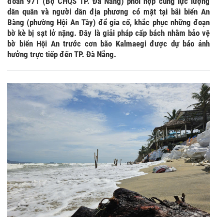
đoàn 971 (Bộ CHQS TP. Đà Nẵng) phối hợp cùng lực lượng
dân quân và người dân địa phương có mặt tại bãi biển An
Bàng (phường Hội An Tây) để gia cố, khắc phục những đoạn
bờ kè bị sạt lở nặng. Đây là giải pháp cấp bách nhằm bảo vệ
bờ biển Hội An trước cơn bão Kalmaegi được dự báo ảnh
hưởng trực tiếp đến TP. Đà Nẵng.