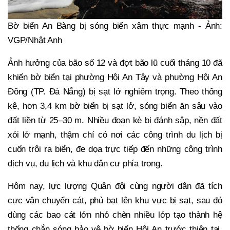
Bờ biển An Bàng bị sóng biển xâm thực mạnh - Ảnh:
VGP/Nhật Anh
Ảnh hưởng của bão số 12 và đợt bão lũ cuối tháng 10 đã
khiến bờ biển tại phường Hội An Tây và phường Hội An
Đông (TP. Đà Nẵng) bị sạt lở nghiêm trọng. Theo thống
kê, hơn 3,4 km bờ biển bị sạt lở, sóng biển ăn sâu vào
đất liền từ 25–30 m. Nhiều đoạn kè bị đánh sập, nền đất
xói lở mạnh, thậm chí có nơi các công trình du lịch bị
cuốn trôi ra biển, đe dọa trực tiếp đến những công trình
dịch vụ, du lịch và khu dân cư phía trong.
Hôm nay, lực lượng Quân đội cùng người dân đã tích
cực vận chuyển cát, phủ bạt lên khu vực bị sạt, sau đó
dùng các bao cát lớn nhỏ chèn nhiều lớp tạo thành hệ
thống chắn sóng bảo vệ bờ biển Hội An trước thiên tai,