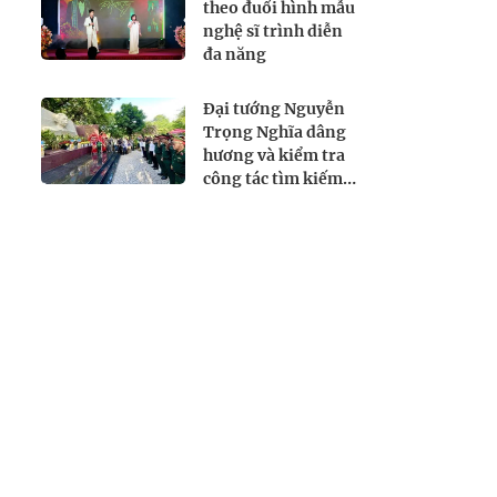
theo đuổi hình mẫu
nghệ sĩ trình diễn
đa năng
Đại tướng Nguyễn
Trọng Nghĩa dâng
hương và kiểm tra
công tác tìm kiếm,
quy tập hài cốt liệt
sĩ tại Công viên Lê
Thị Riêng