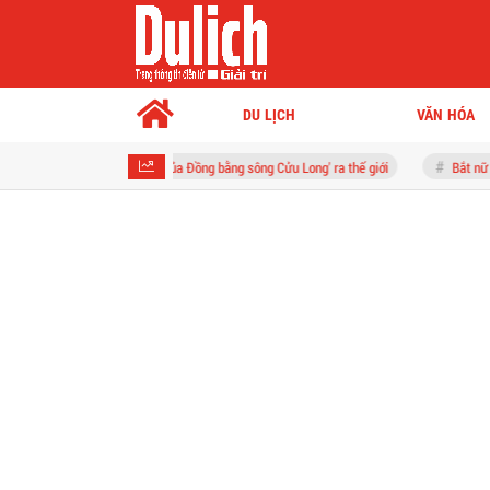
DU LỊCH
VĂN HÓA
g - Trái tim xanh của Đồng bằng sông Cửu Long' ra thế giới
Bắt nữ quái giả danh