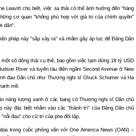
e Leavitt cho biết, việc sa thải có thể ảnh hưởng đến "hàng
hững cơ quan "không phù hợp với giá trị của chính quyền"
i dân".
biện pháp này "sắp xảy ra" và nhằm gây áp lực để Đảng Dân
 một số động thái cụ thể, bao gồm việc tạm dừng 18 tỷ USD
Hudson River và tuyến tàu điện ngầm Second Avenue ở New
ãnh đạo Dân chủ như Thượng nghị sĩ Chuck Schumer và Hạ
 mạnh mẽ.
án năng lượng xanh ở các bang có Thượng nghị sĩ Dân chủ
p này đặc biệt nhắm vào các "thành trì" của Đảng Dân chủ
nỗi đau" cho cử tri của phe đối lập.
e dọa trong cuộc phỏng vấn với One America News (OAN) –