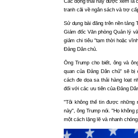
Các động thái này được xem là c
tranh cãi về ngân sách và trợ cấp
Sử dụng bài đăng trên nền tảng 
Giám đốc Văn phòng Quản lý và 
giảm chi tiêu "tạm thời hoặc vĩnh
Đảng Dân chủ.
Ông Trump cho biết, ông và ông
quan của Đảng Dân chủ" sẽ bị cắ
cách đe dọa sa thải hàng loạt 
đối với các ưu tiên của Đảng Dâ
"Tôi không thể tin được những 
này", ông Trump nói. "Họ không p
một cách lặng lẽ và nhanh chóng,