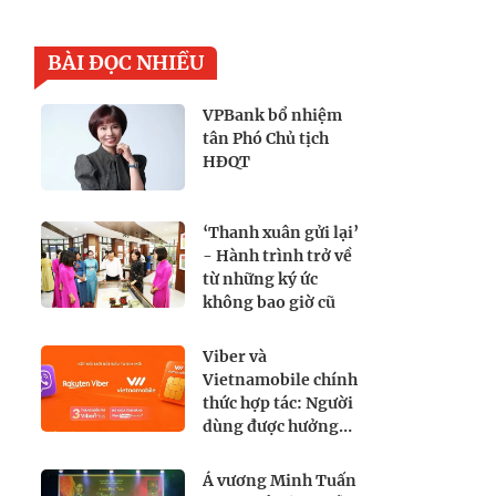
BÀI ĐỌC NHIỀU
VPBank bổ nhiệm
tân Phó Chủ tịch
HĐQT
‘Thanh xuân gửi lại’
- Hành trình trở về
từ những ký ức
không bao giờ cũ
Viber và
Vietnamobile chính
thức hợp tác: Người
dùng được hưởng
lợi gì?
Á vương Minh Tuấn