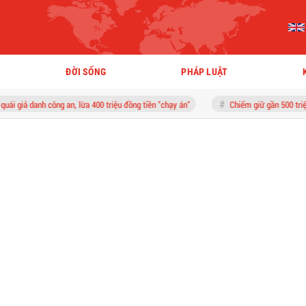
ĐỜI SỐNG
PHÁP LUẬT
 công an, lừa 400 triệu đồng tiền "chạy án"
Chiếm giữ gần 500 triệu chuyển nhầ