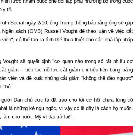
hiến lược nhằm buộc phe đối lập phải nhượng bộ trong cuộc
 y tế.
Truth Social ngày 2/10, ông Trump thông báo rằng ông sẽ gặp
Ngân sách (OMB) Russell Vought để thảo luận về việc cắt
 viễn", có thể tạo ra tình thế thua thiệt cho các nhà lập pháp
 Vought sẽ quyết định "cơ quan nào trong số rất nhiều cơ
t giảm – tiếp tục nỗ lực cắt giảm chi tiêu liên bang bằng
nhân viên và đề xuất những cắt giảm "không thể đảo ngược"
n chủ.
người Dân chủ cực tả đã trao cho tôi cơ hội chưa từng có
hải là những kẻ ngu ngốc, vì vậy có lẽ đây là cách họ muốn,
 làm cho nước Mỹ vĩ đại trở lại!".