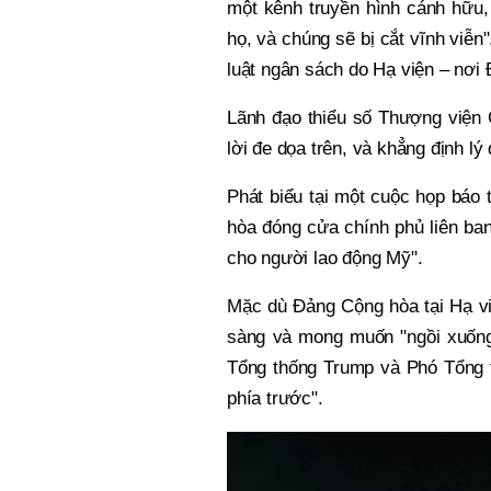
một kênh truyền hình cánh hữu, 
họ, và chúng sẽ bị cắt vĩnh viễn
luật ngân sách do Hạ viện – nơi
Lãnh đạo thiểu số Thượng viện
lời đe dọa trên, và khẳng định l
Phát biểu tại một cuộc họp báo 
hòa đóng cửa chính phủ liên ba
cho người lao động Mỹ".
Mặc dù Đảng Cộng hòa tại Hạ việ
sàng và mong muốn "ngồi xuống v
Tổng thống Trump và Phó Tổng t
phía trước".