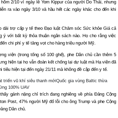
hôm 2/10 vì ngày lễ Yom Kippur của người Do Thái, nhưng
iễn ra vào ngày 3/10 và hầu hết các ngày khác cho đến khi
.
o dài trợ cấp y tế theo Đạo luật Chăm sóc Sức khỏe Giá cả
g ý với bất kỳ thỏa thuận ngân sách nào. Họ cho rằng việc
đến chi phí y tế tăng vọt cho hàng triệu người Mỹ.
ng viện (trong tổng số 100 ghế), phe Dân chủ cần thêm 5
ưng hiện tại họ vẫn đoàn kết chống lại dự luật mà Hạ viện đã
hi tiêu hiện tại đến ngày 21/11 mà không đề cập đến y tế.
t triển vũ khí siêu thanh mớiQuốc gia vùng Baltic thừa
đứng 100% UAV
thấy gánh nặng chỉ trích đang nghiêng về phía Đảng Cộng
ton Post, 47% người Mỹ đổ lỗi cho ông Trump và phe Cộng
 Đảng Dân chủ.