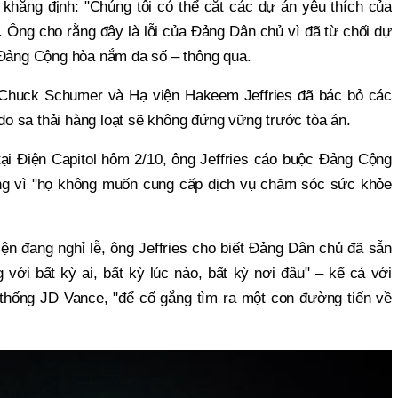
khẳng định: "Chúng tôi có thể cắt các dự án yêu thích của
". Ông cho rằng đây là lỗi của Đảng Dân chủ vì đã từ chối dự
 Đảng Cộng hòa nắm đa số – thông qua.
 Chuck Schumer và Hạ viện Hakeem Jeffries đã bác bỏ các
ý do sa thải hàng loạt sẽ không đứng vững trước tòa án.
tại Điện Capitol hôm 2/10, ông Jeffries cáo buộc Đảng Cộng
ng vì "họ không muốn cung cấp dịch vụ chăm sóc sức khỏe
n đang nghỉ lễ, ông Jeffries cho biết Đảng Dân chủ đã sẵn
ới bất kỳ ai, bất kỳ lúc nào, bất kỳ nơi đâu" – kể cả với
hống JD Vance, "để cố gắng tìm ra một con đường tiến về