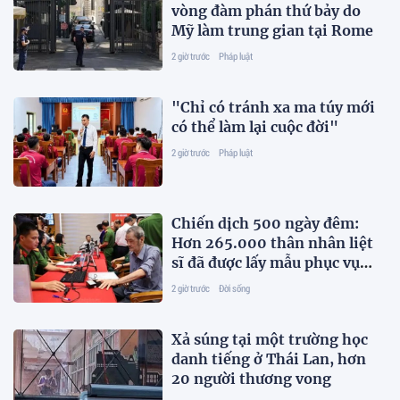
vòng đàm phán thứ bảy do
Mỹ làm trung gian tại Rome
2 giờ trước
Pháp luật
"Chỉ có tránh xa ma túy mới
có thể làm lại cuộc đời"
2 giờ trước
Pháp luật
Chiến dịch 500 ngày đêm:
Hơn 265.000 thân nhân liệt
sĩ đã được lấy mẫu phục vụ
xác định danh tính
2 giờ trước
Đời sống
Xả súng tại một trường học
danh tiếng ở Thái Lan, hơn
20 người thương vong