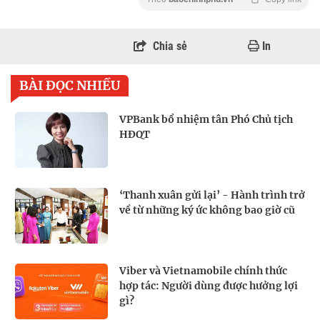
Chia sẻ
In
BÀI ĐỌC NHIỀU
VPBank bổ nhiệm tân Phó Chủ tịch
HĐQT
‘Thanh xuân gửi lại’ - Hành trình trở
về từ những ký ức không bao giờ cũ
Viber và Vietnamobile chính thức
hợp tác: Người dùng được hưởng lợi
gì?