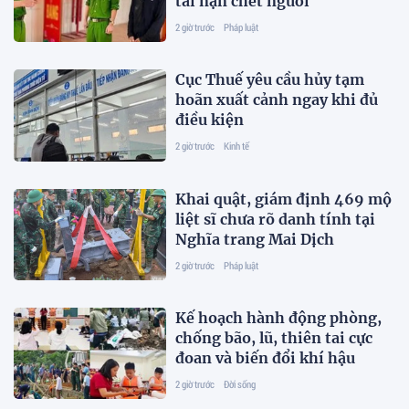
tai nạn chết người
2 giờ trước
Pháp luật
Cục Thuế yêu cầu hủy tạm
hoãn xuất cảnh ngay khi đủ
điều kiện
2 giờ trước
Kinh tế
Khai quật, giám định 469 mộ
liệt sĩ chưa rõ danh tính tại
Nghĩa trang Mai Dịch
2 giờ trước
Pháp luật
Kế hoạch hành động phòng,
chống bão, lũ, thiên tai cực
đoan và biến đổi khí hậu
2 giờ trước
Đời sống