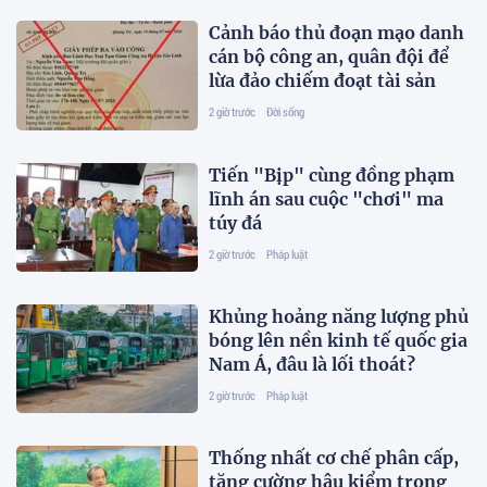
Cảnh báo thủ đoạn mạo danh
cán bộ công an, quân đội để
lừa đảo chiếm đoạt tài sản
2 giờ trước
Đời sống
Tiến "Bịp" cùng đồng phạm
lĩnh án sau cuộc "chơi" ma
túy đá
2 giờ trước
Pháp luật
Khủng hoảng năng lượng phủ
bóng lên nền kinh tế quốc gia
Nam Á, đâu là lối thoát?
2 giờ trước
Pháp luật
Thống nhất cơ chế phân cấp,
tăng cường hậu kiểm trong