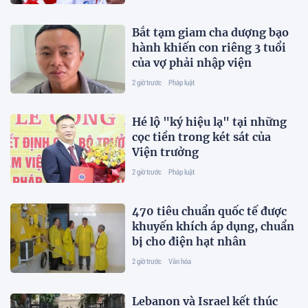
Bắt tạm giam cha dượng bạo
hành khiến con riêng 3 tuổi
của vợ phải nhập viện
2 giờ trước
Pháp luật
Hé lộ "ký hiệu lạ" tại những
cọc tiền trong két sát của
Viện trưởng
2 giờ trước
Pháp luật
470 tiêu chuẩn quốc tế được
khuyến khích áp dụng, chuẩn
bị cho điện hạt nhân
2 giờ trước
Văn hóa
Lebanon và Israel kết thúc