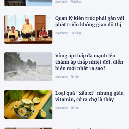
2 giờ trước
Pháp luật
Quản lý kiến trúc phải gắn với
phát triển không gian đô thị
2 giờ trước
Đời sống
Vùng áp thấp đã mạnh lên
thành áp thấp nhiệt đới, diễn
biến mới nhất ra sao?
2 giờ trước
Tin tức
Loại quả "xấu xí" nhưng giàu
vitamin, cứ ra chợ là thấy
2 giờ trước
Tin tức