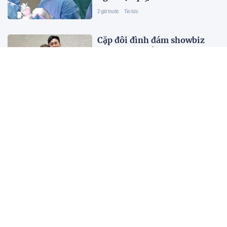
2 giờ trước
Tin tức
Cặp đôi đình đám showbiz
chính thức kết thúc sau nửa
năm cưới
2 giờ trước
Tin tức
Thành ủy Hà Nội yêu cầu xác
minh nhiều villa, homestay
"mọc" trong rừng phòng hộ
2 giờ trước
Tin tức
Tiền gửi áp đảo nợ vay tại
IDICO
2 giờ trước
Tin tức