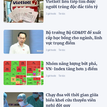
Vietlott liên tiếp tìm được
người trúng độc đắc tiền tỷ
2 giờ trước
Tin tức
Bộ trưởng Bộ GD&ĐT đề xuất
cấp học bổng cho ngành, lĩnh
vực trọng điểm
2 giờ trước
Tin tức
Nhóm năng lượng bứt phá,
VN-Index tăng hơn 3 điểm
2 giờ trước
Tin tức
Chạy đua với thời gian giữa
biển khơi cứu thuyền viên
nghi đột quỵ