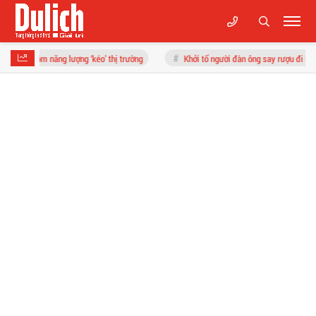
ng ‘kéo’ thị trường
Khởi tố người đàn ông say rượu đi bộ ngược chiều gây tai 