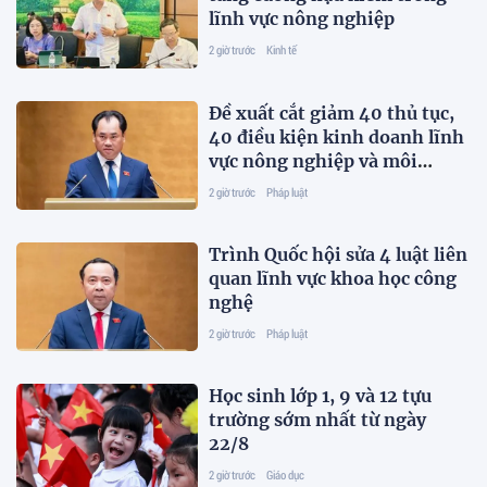
lĩnh vực nông nghiệp
2 giờ trước
Kinh tế
Đề xuất cắt giảm 40 thủ tục,
40 điều kiện kinh doanh lĩnh
vực nông nghiệp và môi
trường
2 giờ trước
Pháp luật
Trình Quốc hội sửa 4 luật liên
quan lĩnh vực khoa học công
nghệ
2 giờ trước
Pháp luật
Học sinh lớp 1, 9 và 12 tựu
trường sớm nhất từ ngày
22/8
2 giờ trước
Giáo dục