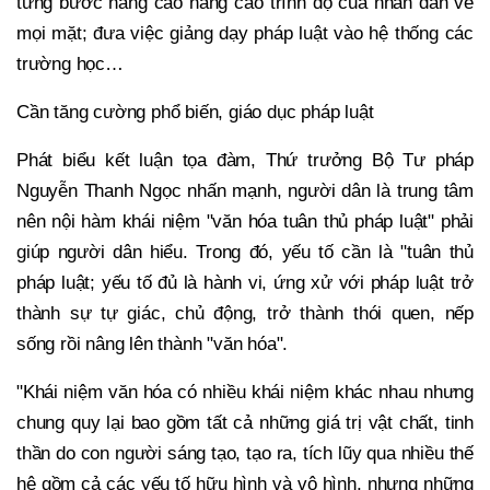
từng bước nâng cao nâng cao trình độ của nhân dân về
mọi mặt; đưa việc giảng dạy pháp luật vào hệ thống các
trường học…
Cần tăng cường phổ biến, giáo dục pháp luật
Phát biểu kết luận tọa đàm, Thứ trưởng Bộ Tư pháp
Nguyễn Thanh Ngọc nhấn mạnh, người dân là trung tâm
nên nội hàm khái niệm "văn hóa tuân thủ pháp luật" phải
giúp người dân hiểu. Trong đó, yếu tố cần là "tuân thủ
pháp luật; yếu tố đủ là hành vi, ứng xử với pháp luật trở
thành sự tự giác, chủ động, trở thành thói quen, nếp
sống rồi nâng lên thành "văn hóa".
"Khái niệm văn hóa có nhiều khái niệm khác nhau nhưng
chung quy lại bao gồm tất cả những giá trị vật chất, tinh
thần do con người sáng tạo, tạo ra, tích lũy qua nhiều thế
hệ gồm cả các yếu tố hữu hình và vô hình, nhưng những