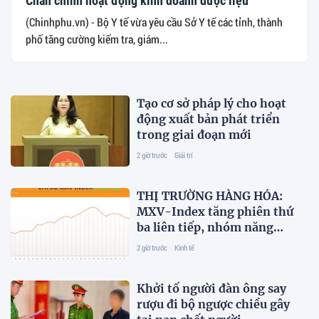
Chấn chỉnh hoạt động kinh doanh dược liệu
(Chinhphu.vn) - Bộ Y tế vừa yêu cầu Sở Y tế các tỉnh, thành
phố tăng cường kiểm tra, giám...
Tạo cơ sở pháp lý cho hoạt
động xuất bản phát triển
trong giai đoạn mới
2 giờ trước
Giải trí
THỊ TRƯỜNG HÀNG HÓA:
MXV-Index tăng phiên thứ
ba liên tiếp, nhóm năng
lượng ‘kéo’ thị trường
2 giờ trước
Kinh tế
Khởi tố người đàn ông say
rượu đi bộ ngược chiều gây