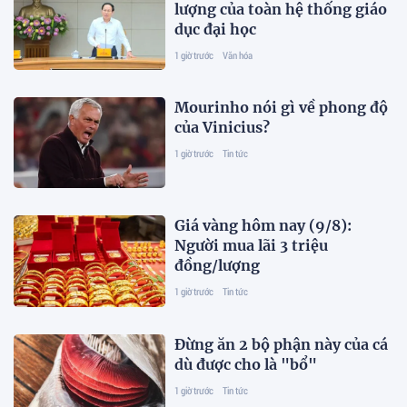
lượng của toàn hệ thống giáo
dục đại học
1 giờ trước
Văn hóa
Mourinho nói gì về phong độ
của Vinicius?
1 giờ trước
Tin tức
Giá vàng hôm nay (9/8):
Người mua lãi 3 triệu
đồng/lượng
1 giờ trước
Tin tức
Đừng ăn 2 bộ phận này của cá
dù được cho là "bổ"
1 giờ trước
Tin tức