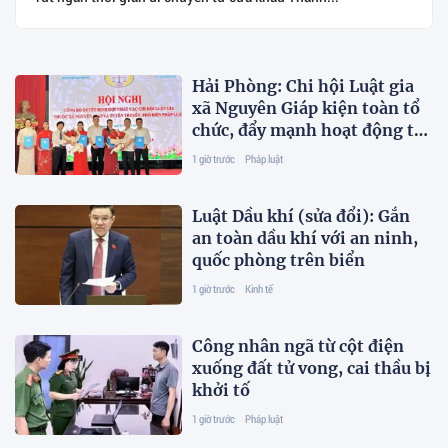
Hải Phòng: Chi hội Luật gia
xã Nguyên Giáp kiện toàn tổ
chức, đẩy mạnh hoạt động từ
cơ sở
1 giờ trước
Pháp luật
Luật Dầu khí (sửa đổi): Gắn
an toàn dầu khí với an ninh,
quốc phòng trên biển
1 giờ trước
Kinh tế
Công nhân ngã từ cột điện
xuống đất tử vong, cai thầu bị
khởi tố
1 giờ trước
Pháp luật