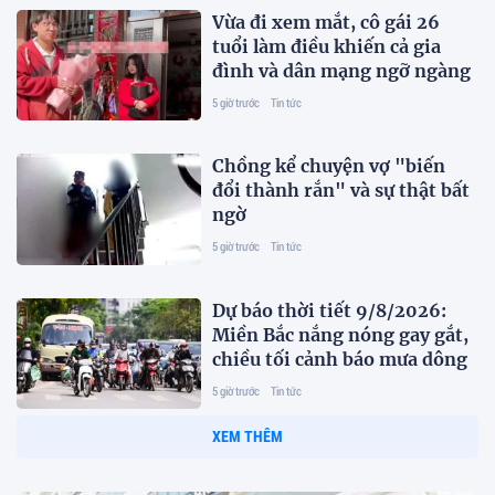
Vừa đi xem mắt, cô gái 26
tuổi làm điều khiến cả gia
đình và dân mạng ngỡ ngàng
5 giờ trước
Tin tức
Chồng kể chuyện vợ "biến
đổi thành rắn" và sự thật bất
ngờ
5 giờ trước
Tin tức
Dự báo thời tiết 9/8/2026:
Miền Bắc nắng nóng gay gắt,
chiều tối cảnh báo mưa dông
5 giờ trước
Tin tức
XEM THÊM