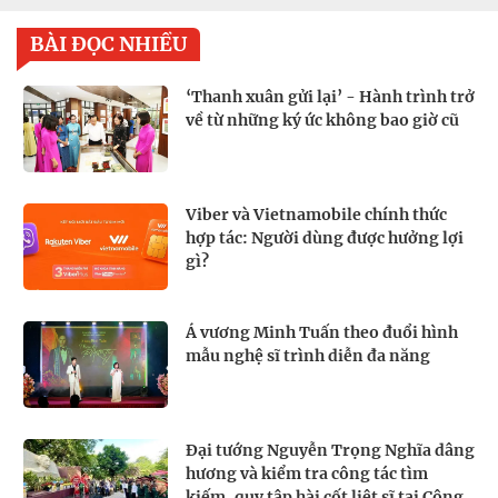
BÀI ĐỌC NHIỀU
‘Thanh xuân gửi lại’ - Hành trình trở
về từ những ký ức không bao giờ cũ
Viber và Vietnamobile chính thức
hợp tác: Người dùng được hưởng lợi
gì?
Á vương Minh Tuấn theo đuổi hình
mẫu nghệ sĩ trình diễn đa năng
Đại tướng Nguyễn Trọng Nghĩa dâng
hương và kiểm tra công tác tìm
kiếm, quy tập hài cốt liệt sĩ tại Công