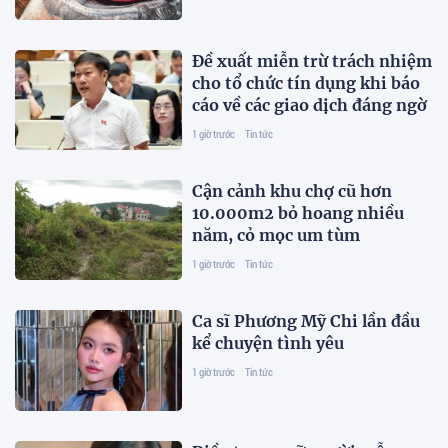
Đề xuất miễn trừ trách nhiệm
cho tổ chức tín dụng khi báo
cáo về các giao dịch đáng ngờ
1 giờ trước
Tin tức
Cận cảnh khu chợ cũ hơn
10.000m2 bỏ hoang nhiều
năm, cỏ mọc um tùm
1 giờ trước
Tin tức
Ca sĩ Phương Mỹ Chi lần đầu
kể chuyện tình yêu
1 giờ trước
Tin tức