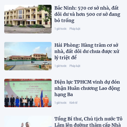
Bắc Ninh: 570 cơ sở nhà, đất
dôi dư và hơn 500 cơ sở đang
bỏ trống
1 giờ trước
Pháp luật
Hải Phòng: Hàng trăm cơ sở
nhà, đất dôi dư chưa được xử
lý triệt để
1 giờ trước
Pháp luật
Điện lực TPHCM vinh dự đón
nhận Huân chương Lao động
hạng Ba
1 giờ trước
Kinh tế
Tổng Bí thư, Chủ tịch nước Tô
Lâm lên đường thăm cấp Nhà