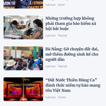
5 giờ trước
Kinh tế
Những trường hợp không
phải tham gia bảo hiểm xã
hội bắt buộc
5 giờ trước
Pháp luật
Đà Nẵng: Gỡ chuyện đất đai,
mở thêm đường sinh kế cho
người dân
5 giờ trước
Pháp luật
“Đất Nước Thiên Hùng Ca”
đánh thức niềm tự hào mang
tên Việt Nam
5 giờ trước
Văn hóa