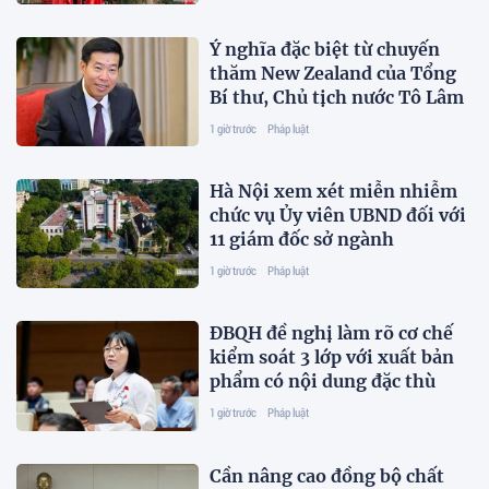
Ý nghĩa đặc biệt từ chuyến
thăm New Zealand của Tổng
Bí thư, Chủ tịch nước Tô Lâm
1 giờ trước
Pháp luật
Hà Nội xem xét miễn nhiễm
chức vụ Ủy viên UBND đối với
11 giám đốc sở ngành
1 giờ trước
Pháp luật
ĐBQH đề nghị làm rõ cơ chế
kiểm soát 3 lớp với xuất bản
phẩm có nội dung đặc thù
1 giờ trước
Pháp luật
Cần nâng cao đồng bộ chất