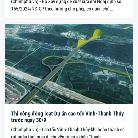
(Chinhphu.vn) - Bộ Xây dựng đề xuất sửa đổi Nghị định số
165/2024/NĐ-CP theo hướng cho phép cơ quan chủ...
Kinh tế
Thi công đồng loạt Dự án cao tốc Vinh-Thanh Thủy
trước ngày 30/9
(Chinhphu.vn) - Cao tốc Vinh-Thanh Thủy khi hoàn thành sẽ
rút ngắn thời gian di chuyển từ cửa khẩu Thanh...