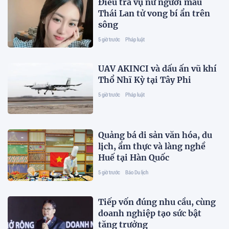
Điều tra vụ nữ người mẫu
Thái Lan tử vong bí ẩn trên
sông
5 giờ trước
Pháp luật
UAV AKINCI và dấu ấn vũ khí
Thổ Nhĩ Kỳ tại Tây Phi
5 giờ trước
Pháp luật
Quảng bá di sản văn hóa, du
lịch, ẩm thực và làng nghề
Huế tại Hàn Quốc
5 giờ trước
Báo Du lịch
Tiếp vốn đúng nhu cầu, cùng
doanh nghiệp tạo sức bật
tăng trưởng