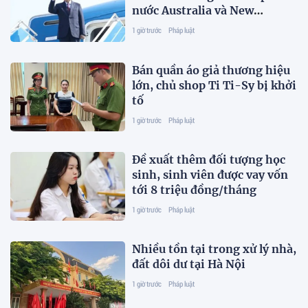
nước Australia và New
Zealand
1 giờ trước
Pháp luật
Bán quần áo giả thương hiệu
lớn, chủ shop Ti Ti-Sy bị khởi
tố
1 giờ trước
Pháp luật
Đề xuất thêm đối tượng học
sinh, sinh viên được vay vốn
tới 8 triệu đồng/tháng
1 giờ trước
Pháp luật
Nhiều tồn tại trong xử lý nhà,
đất dôi dư tại Hà Nội
1 giờ trước
Pháp luật