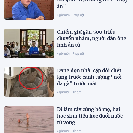
án"
4 giờ trước
Pháp luật
Chiếm giữ gần 500 triệu
chuyển nhầm, người đàn ông
lĩnh án tù
4 giờ trước
Pháp luật
Đang dọn nhà, cặp đôi chết
lặng trước cảnh tượng "nổi
da gà" trước mắt
4 giờ trước
Tin tức
Đi làm rẫy cùng bố mẹ, hai
học sinh tiểu học đuối nước
tử vong
4 giờ trước
Tin tức