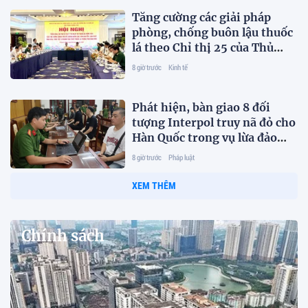
Tăng cường các giải pháp
phòng, chống buôn lậu thuốc
lá theo Chỉ thị 25 của Thủ
tướng Chính phủ
8 giờ trước
Kinh tế
Phát hiện, bàn giao 8 đối
tượng Interpol truy nã đỏ cho
Hàn Quốc trong vụ lừa đảo
327 tỷ đồng
8 giờ trước
Pháp luật
XEM THÊM
Chính sách