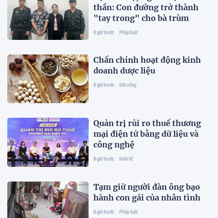
thần: Con đường trở thành
"tay trong" cho bà trùm
8 giờ trước
Pháp luật
Chấn chỉnh hoạt động kinh
doanh dược liệu
8 giờ trước
Đời sống
Quản trị rủi ro thuế thương
mại điện tử bằng dữ liệu và
công nghệ
8 giờ trước
Kinh tế
Tạm giữ người đàn ông bạo
hành con gái của nhân tình
8 giờ trước
Pháp luật