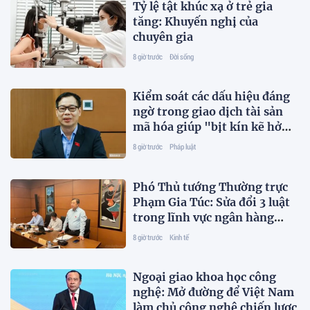
Tỷ lệ tật khúc xạ ở trẻ gia
tăng: Khuyến nghị của
chuyên gia
8 giờ trước
Đời sống
Kiểm soát các dấu hiệu đáng
ngờ trong giao dịch tài sản
mã hóa giúp "bịt kín kẽ hở
pháp lý"
8 giờ trước
Pháp luật
Phó Thủ tướng Thường trực
Phạm Gia Túc: Sửa đổi 3 luật
trong lĩnh vực ngân hàng
nhằm hoàn thiện thể chế,
8 giờ trước
Kinh tế
khắc phục khoảng trống pháp
lý
Ngoại giao khoa học công
nghệ: Mở đường để Việt Nam
làm chủ công nghệ chiến lược