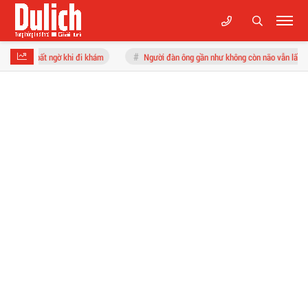
khi đi khám
Người đàn ông gần như không còn não vẫn lấy vợ, có 2 con: Bí ẩn t