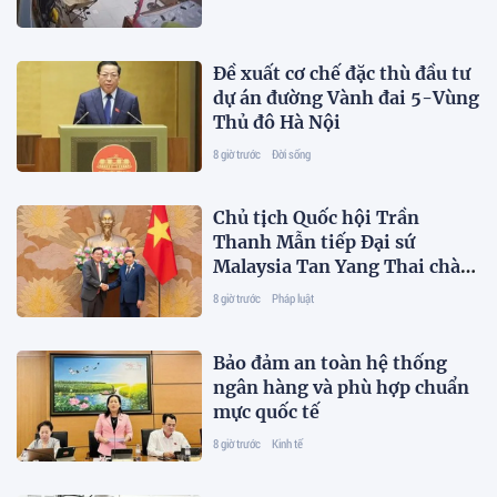
Đề xuất cơ chế đặc thù đầu tư
dự án đường Vành đai 5-Vùng
Thủ đô Hà Nội
8 giờ trước
Đời sống
Chủ tịch Quốc hội Trần
Thanh Mẫn tiếp Đại sứ
Malaysia Tan Yang Thai chào
từ biệt
8 giờ trước
Pháp luật
Bảo đảm an toàn hệ thống
ngân hàng và phù hợp chuẩn
mực quốc tế
8 giờ trước
Kinh tế