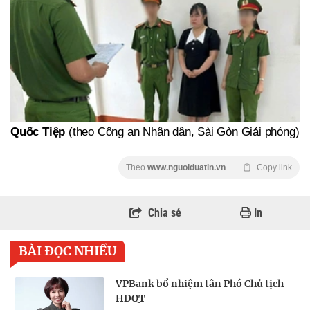
Quốc Tiệp
(theo Công an Nhân dân, Sài Gòn Giải phóng)
Theo
www.nguoiduatin.vn
Copy link
Chia sẻ
In
BÀI ĐỌC NHIỀU
VPBank bổ nhiệm tân Phó Chủ tịch
HĐQT