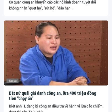
Cơ quan công an khuyến cáo các hộ kinh doanh tuyệt đối
không nhận "quẹt hộ", "rút hộ", "đáo hạn...
Pháp luật
Bắt nữ quái giả danh công an, lừa 400 triệu đồng
tiền "chạy án"
Biết anh H. đang bị công an điều tra về hành vi lừa đảo chiếm
đoạt tài sản, Thúy chủ...