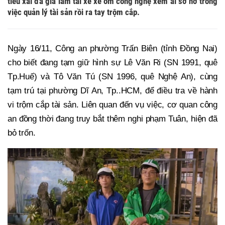
tiêu xài đã giả làm tài xế xe ôm công nghệ xem ai sơ hở trong
việc quản lý tài sản rồi ra tay trộm cắp.
Ngày 16/11, Công an phường Trấn Biên (tỉnh Đồng Nai)
cho biết đang tạm giữ hình sự Lê Văn Ri (SN 1991, quê
Tp.Huế) và Tô Văn Tú (SN 1996, quê Nghệ An), cùng
tạm trú tại phường Dĩ An, Tp..HCM, để điều tra về hành
vi trộm cắp tài sản. Liên quan đến vụ việc, cơ quan công
an đồng thời đang truy bắt thêm nghi phạm Tuân, hiện đã
bỏ trốn.