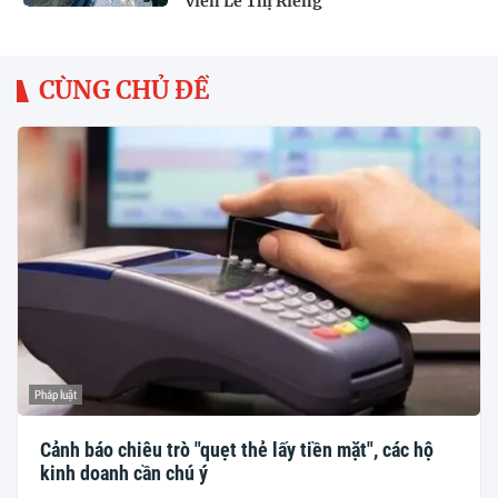
viên Lê Thị Riêng
CÙNG CHỦ ĐỀ
Pháp luật
Cảnh báo chiêu trò "quẹt thẻ lấy tiền mặt", các hộ
kinh doanh cần chú ý