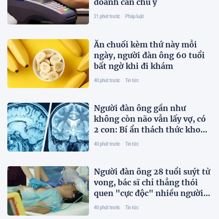
doanh cần chú ý
21 phút trước
Pháp luật
Ăn chuối kèm thứ này mỗi
ngày, người đàn ông 60 tuổi
bất ngờ khi đi khám
40 phút trước
Tin tức
Người đàn ông gần như
không còn não vẫn lấy vợ, có
2 con: Bí ẩn thách thức khoa
học
40 phút trước
Tin tức
Người đàn ông 28 tuổi suýt tử
vong, bác sĩ chỉ thẳng thói
quen "cực độc" nhiều người
trẻ xem nhẹ
40 phút trước
Tin tức