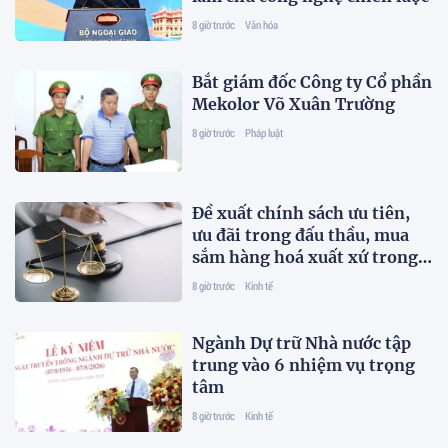
8 giờ trước
Văn hóa
Bắt giám đốc Công ty Cổ phần
Mekolor Võ Xuân Trường
8 giờ trước
Pháp luật
Đề xuất chính sách ưu tiên,
ưu đãi trong đấu thầu, mua
sắm hàng hoá xuất xứ trong
nước
8 giờ trước
Kinh tế
Ngành Dự trữ Nhà nước tập
trung vào 6 nhiệm vụ trọng
tâm
8 giờ trước
Kinh tế