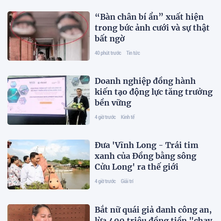
“Bàn chân bí ẩn” xuất hiện
trong bức ảnh cưới và sự thật
bất ngờ
40 phút trước
Tin tức
Doanh nghiệp đồng hành
kiến tạo động lực tăng trưởng
bền vững
4 giờ trước
Kinh tế
Đưa 'Vĩnh Long - Trái tim
xanh của Đồng bằng sông
Cửu Long' ra thế giới
4 giờ trước
Giải trí
Bắt nữ quái giả danh công an,
lừa 400 triệu đồng tiền "chạy