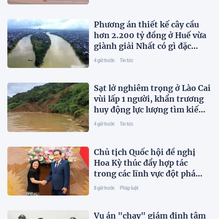
Phương án thiết kế cây cầu
hơn 2.200 tỷ đồng ở Huế vừa
giành giải Nhất có gì đặc
biệt?
4 giờ trước
Tin tức
Sạt lở nghiêm trọng ở Lào Cai
vùi lấp 1 người, khẩn trương
huy động lực lượng tìm kiếm
nạn nhân
4 giờ trước
Tin tức
Chủ tịch Quốc hội đề nghị
Hoa Kỳ thúc đẩy hợp tác
trong các lĩnh vực đột phá
mới
8 giờ trước
Pháp luật
Vụ án "chạy" giám định tâm