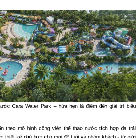
ước Cara Water Park – hứa hẹn là điểm đến giải trí biểu
n theo mô hình công viên thể thao nước tích hợp đa trải
c thiết kế phù hợp cho mọi độ tuổi và nhóm khách - từ giới