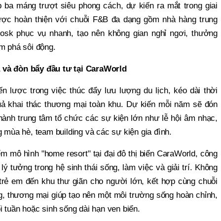
 ba máng trượt siêu phong cách, dự kiến ra mắt trong giai
 được hoàn thiện với chuỗi F&B đa dạng gồm nhà hàng trung
iosk phục vụ nhanh, tạo nên không gian nghỉ ngơi, thưởng
m phá sôi động.
 và đòn bẩy đầu tư tại CaraWorld
ến lược trong việc thúc đẩy lưu lượng du lịch, kéo dài thời
quả khai thác thương mại toàn khu. Dự kiến mỗi năm sẽ đón
hành trung tâm tổ chức các sự kiện lớn như lễ hội âm nhạc,
 mùa hè, team building và các sự kiện gia đình.
ếm mô hình "home resort" tại đại đô thị biển CaraWorld, công
lý tưởng trong hệ sinh thái sống, làm việc và giải trí. Không
trẻ em đến khu thư giãn cho người lớn, kết hợp cùng chuỗi
g, thương mại giúp tạo nên một môi trường sống hoàn chỉnh,
i tuần hoặc sinh sống dài hạn ven biển.