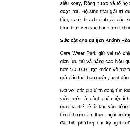
siêu xoay, Rồng nước và tổ hợp
đoạn hai. Hệ sinh thái giải trí
tâm, café, beach club và các k
thức trọn vẹn sau hành trình khá
Sức bật cho du lịch Khánh Hòa
Cara Water Park giữ vai trò chi
gian lưu trú và nâng cao hiệu 
hơn 500.000 lượt khách và trở t
giải đấu thể thao nước, hoạt động
Đối với các gia đình đang tìm ki
viên nước là mảnh ghép tiện ích 
gian đa thế hệ từ khu vận động 
tiện ích như ẩm thực, nghỉ dưỡn
đặc biệt phù hợp cho kỳ nghỉ cuố