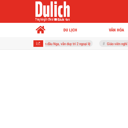
DU LỊCH
VĂN HÓA
 lệnh cấm toàn diện dầu Nga, vẫn duy trì 2 ngoại lệ
Giáo viên nghỉ dưỡng sức s