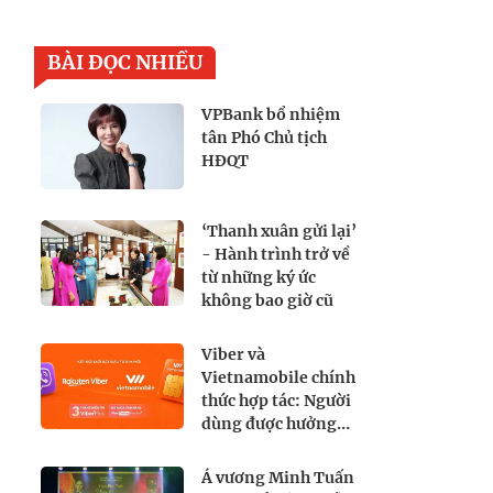
BÀI ĐỌC NHIỀU
VPBank bổ nhiệm
tân Phó Chủ tịch
HĐQT
‘Thanh xuân gửi lại’
- Hành trình trở về
từ những ký ức
không bao giờ cũ
Viber và
Vietnamobile chính
thức hợp tác: Người
dùng được hưởng
lợi gì?
Á vương Minh Tuấn