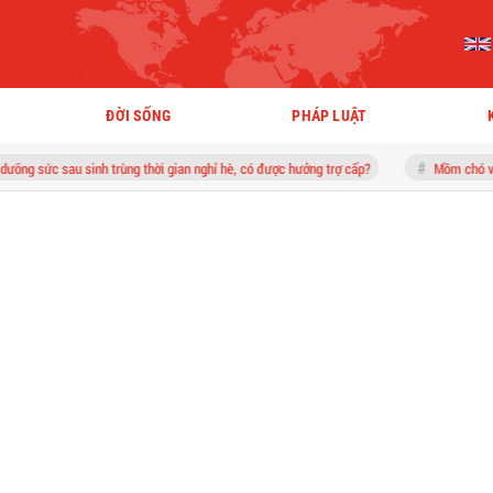
ĐỜI SỐNG
PHÁP LUẬT
au sinh trùng thời gian nghỉ hè, có được hưởng trợ cấp?
Mồm chó vó ngựa