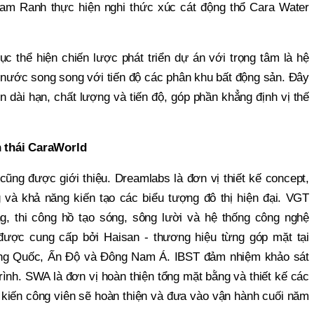
m Ranh thực hiện nghi thức xúc cát động thổ Cara Water
 thể hiện chiến lược phát triển dự án với trọng tâm là hệ
n nước song song với tiến độ các phân khu bất động sản. Đây
ìn dài hạn, chất lượng và tiến độ, góp phần khẳng định vị thế
 thái CaraWorld
ế cũng được giới thiệu. Dreamlabs là đơn vị thiết kế concept,
g và khả năng kiến tạo các biểu tượng đô thị hiện đại. VGT
g, thi công hồ tạo sóng, sông lười và hệ thống công nghệ
 được cung cấp bởi Haisan - thương hiệu từng góp mặt tại
ung Quốc, Ấn Độ và Đông Nam Á. IBST đảm nhiệm khảo sát
rình. SWA là đơn vị hoàn thiện tổng mặt bằng và thiết kế các
ự kiến công viên sẽ hoàn thiện và đưa vào vận hành cuối năm