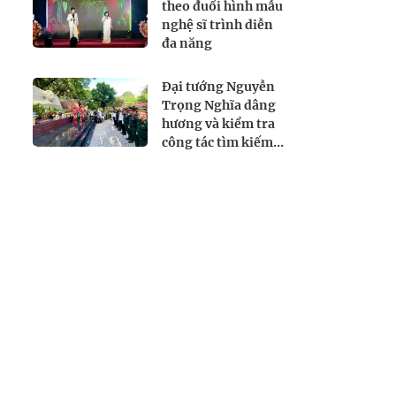
theo đuổi hình mẫu
nghệ sĩ trình diễn
đa năng
Đại tướng Nguyễn
Trọng Nghĩa dâng
hương và kiểm tra
công tác tìm kiếm,
quy tập hài cốt liệt
sĩ tại Công viên Lê
Thị Riêng