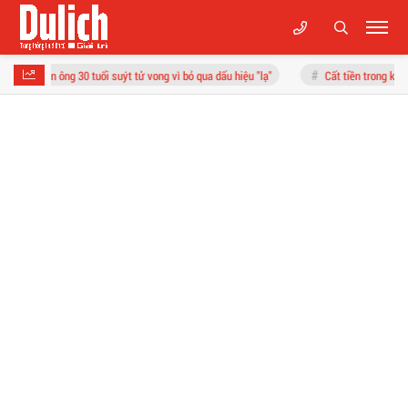
 suýt tử vong vì bỏ qua dấu hiệu "lạ"
Cất tiền trong két sắt, người phụ nữ "suý