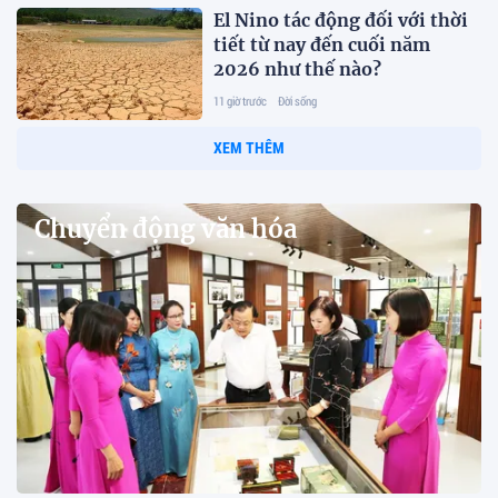
El Nino tác động đối với thời
tiết từ nay đến cuối năm
2026 như thế nào?
11 giờ trước
Đời sống
XEM THÊM
Chuyển động văn hóa