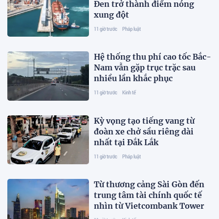
Đen trở thành điểm nóng
xung đột
11 giờ trước
Pháp luật
Hệ thống thu phí cao tốc Bắc-
Nam vẫn gặp trục trặc sau
nhiều lần khắc phục
11 giờ trước
Kinh tế
Kỳ vọng tạo tiếng vang từ
đoàn xe chở sầu riêng dài
nhất tại Đắk Lắk
11 giờ trước
Pháp luật
Từ thương cảng Sài Gòn đến
trung tâm tài chính quốc tế
nhìn từ Vietcombank Tower