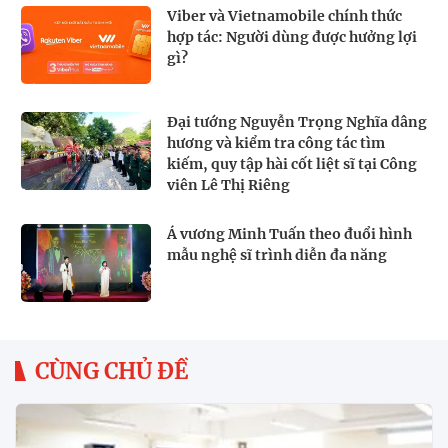
Viber và Vietnamobile chính thức
hợp tác: Người dùng được hưởng lợi
gì?
Đại tướng Nguyễn Trọng Nghĩa dâng
hương và kiểm tra công tác tìm
kiếm, quy tập hài cốt liệt sĩ tại Công
viên Lê Thị Riêng
Á vương Minh Tuấn theo đuổi hình
mẫu nghệ sĩ trình diễn đa năng
CÙNG CHỦ ĐỀ