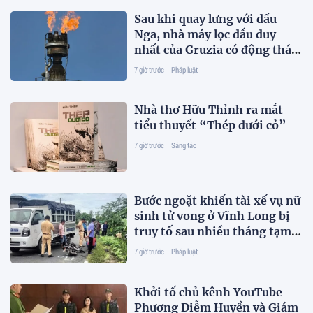
Sau khi quay lưng với dầu
Nga, nhà máy lọc dầu duy
nhất của Gruzia có động thái
mới
7 giờ trước
Pháp luật
Nhà thơ Hữu Thỉnh ra mắt
tiểu thuyết “Thép dưới cỏ”
7 giờ trước
Sáng tác
Bước ngoặt khiến tài xế vụ nữ
sinh tử vong ở Vĩnh Long bị
truy tố sau nhiều tháng tạm
đình chỉ
7 giờ trước
Pháp luật
Khởi tố chủ kênh YouTube
Phương Diễm Huyền và Giám