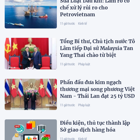
Sửa Luật Dầu khí: Làm rõ cơ
chế xử lý rủi ro cho
Petrovietnam
11 giờ trước
Kinh tế
Tổng Bí thư, Chủ tịch nước Tô
Lâm tiếp Đại sứ Malaysia Tan
Yang Thai chào từ biệt
11 giờ trước
Pháp luật
Phấn đấu đưa kim ngạch
thương mại song phương Việt
Nam - Thái Lan đạt 25 tỷ USD
11 giờ trước
Pháp luật
Điều kiện, thủ tục thành lập
Sở giao dịch hàng hóa
11 giờ trước
Kinh tế