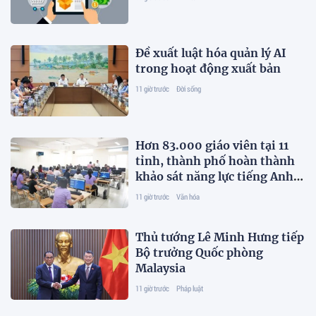
Đề xuất luật hóa quản lý AI
trong hoạt động xuất bản
11 giờ trước
Đời sống
Hơn 83.000 giáo viên tại 11
tỉnh, thành phố hoàn thành
khảo sát năng lực tiếng Anh
trên nền tảng FSEL
11 giờ trước
Văn hóa
Thủ tướng Lê Minh Hưng tiếp
Bộ trưởng Quốc phòng
Malaysia
11 giờ trước
Pháp luật