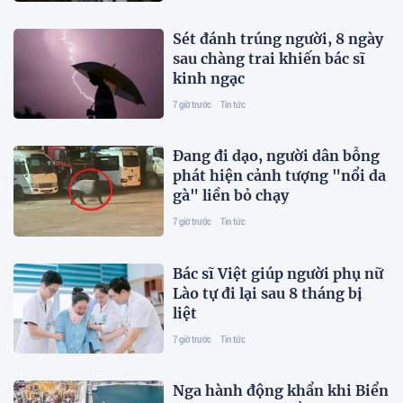
Sét đánh trúng người, 8 ngày
sau chàng trai khiến bác sĩ
kinh ngạc
7 giờ trước
Tin tức
Đang đi dạo, người dân bỗng
phát hiện cảnh tượng "nổi da
gà" liền bỏ chạy
7 giờ trước
Tin tức
Bác sĩ Việt giúp người phụ nữ
Lào tự đi lại sau 8 tháng bị
liệt
7 giờ trước
Tin tức
Nga hành động khẩn khi Biển