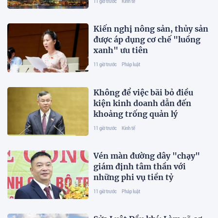
11 giờ trước
Kinh tế
Kiến nghị nông sản, thủy sản
được áp dụng cơ chế "luồng
xanh" ưu tiên
11 giờ trước
Pháp luật
Không để việc bãi bỏ điều
kiện kinh doanh dẫn đến
khoảng trống quản lý
11 giờ trước
Kinh tế
Vén màn đường dây "chạy"
giám định tâm thần với
những phi vụ tiền tỷ
11 giờ trước
Pháp luật