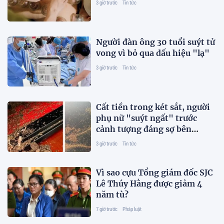
3 giờ trước
Tin tức
Người đàn ông 30 tuổi suýt tử
vong vì bỏ qua dấu hiệu "lạ"
3 giờ trước
Tin tức
Cất tiền trong két sắt, người
phụ nữ "suýt ngất" trước
cảnh tượng đáng sợ bên
trong
3 giờ trước
Tin tức
Vì sao cựu Tổng giám đốc SJC
Lê Thúy Hằng được giảm 4
năm tù?
7 giờ trước
Pháp luật