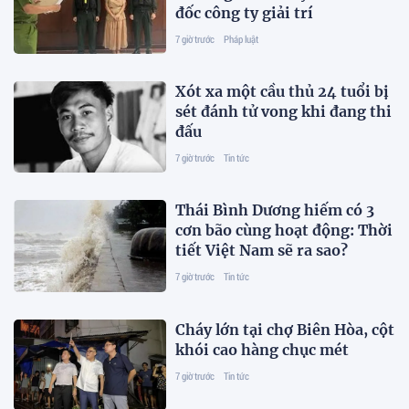
đốc công ty giải trí
7 giờ trước
Pháp luật
Xót xa một cầu thủ 24 tuổi bị
sét đánh tử vong khi đang thi
đấu
7 giờ trước
Tin tức
Thái Bình Dương hiếm có 3
cơn bão cùng hoạt động: Thời
tiết Việt Nam sẽ ra sao?
7 giờ trước
Tin tức
Cháy lớn tại chợ Biên Hòa, cột
khói cao hàng chục mét
7 giờ trước
Tin tức