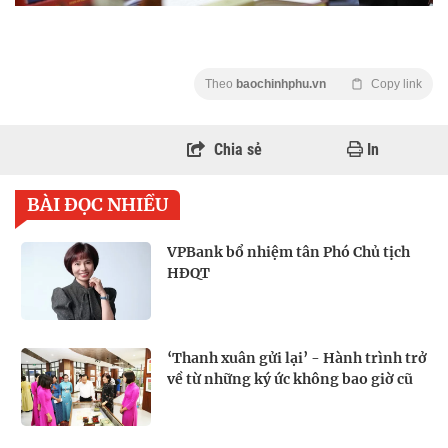
Theo
baochinhphu.vn
Copy link
Chia sẻ
In
BÀI ĐỌC NHIỀU
VPBank bổ nhiệm tân Phó Chủ tịch
HĐQT
‘Thanh xuân gửi lại’ - Hành trình trở
về từ những ký ức không bao giờ cũ