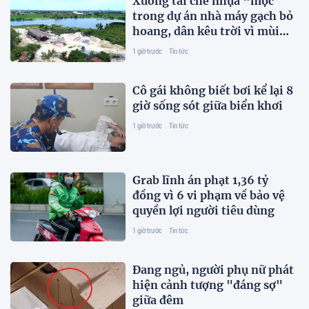
Xưởng tái chế nhựa “mọc”
trong dự án nhà máy gạch bỏ
hoang, dân kêu trời vì mùi
hôi
1 giờ trước
Tin tức
Cô gái không biết bơi kể lại 8
giờ sống sót giữa biển khơi
1 giờ trước
Tin tức
Grab lĩnh án phạt 1,36 tỷ
đồng vì 6 vi phạm về bảo vệ
quyền lợi người tiêu dùng
1 giờ trước
Tin tức
Đang ngủ, người phụ nữ phát
hiện cảnh tượng "đáng sợ"
giữa đêm