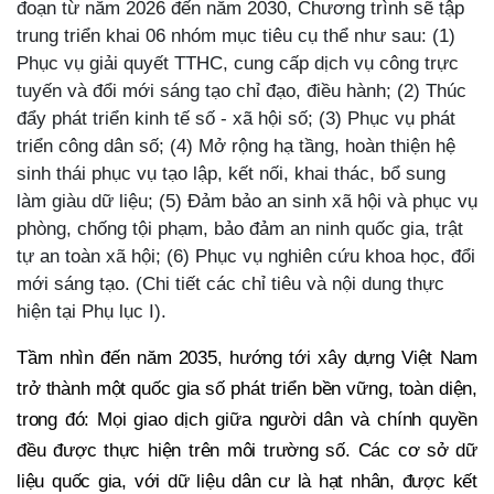
đoạn từ năm 2026 đến năm 2030, Chương trình sẽ tập
trung triển khai 06 nhóm mục tiêu cụ thể như sau: (1)
Phục vụ giải quyết TTHC, cung cấp dịch vụ công trực
tuyến và đổi mới sáng tạo chỉ đạo, điều hành; (2) Thúc
đẩy phát triển kinh tế số - xã hội số; (3) Phục vụ phát
triển công dân số; (4) Mở rộng hạ tầng, hoàn thiện hệ
sinh thái phục vụ tạo lập, kết nối, khai thác, bổ sung
làm giàu dữ liệu; (5) Đảm bảo an sinh xã hội và phục vụ
phòng, chống tội phạm, bảo đảm an ninh quốc gia, trật
tự an toàn xã hội; (6) Phục vụ nghiên cứu khoa học, đổi
mới sáng tạo. (Chi tiết các chỉ tiêu và nội dung thực
hiện tại Phụ lục I).
Tầm nhìn đến năm 2035, hướng tới xây dựng Việt Nam
trở thành một quốc gia số phát triển bền vững, toàn diện,
trong đó: Mọi giao dịch giữa người dân và chính quyền
đều được thực hiện trên môi trường số. Các cơ sở dữ
liệu quốc gia, với dữ liệu dân cư là hạt nhân, được kết