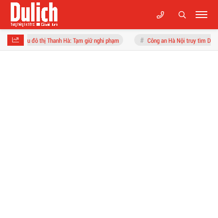
ị Thanh Hà: Tạm giữ nghi phạm
Công an Hà Nội truy tìm Dương Thị Quỳnh Tâm