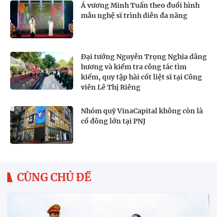
Á vương Minh Tuấn theo đuổi hình
mẫu nghệ sĩ trình diễn đa năng
Đại tướng Nguyễn Trọng Nghĩa dâng
hương và kiểm tra công tác tìm
kiếm, quy tập hài cốt liệt sĩ tại Công
viên Lê Thị Riêng
Nhóm quỹ VinaCapital không còn là
cổ đông lớn tại PNJ
CÙNG CHỦ ĐỀ