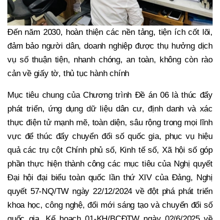
Đến năm 2030, hoàn thiện các nền tảng, tiện ích cốt lõi,
đảm bảo người dân, doanh nghiệp được thụ hưởng dịch
vụ số thuận tiện, nhanh chóng, an toàn, không còn rào
cản về giấy tờ, thủ tục hành chính
Mục tiêu chung của Chương trình Đề án 06 là thúc đẩy
phát triển, ứng dụng dữ liệu dân cư, định danh và xác
thực điện tử mạnh mẽ, toàn diện, sâu rộng trong mọi lĩnh
vực để thúc đẩy chuyển đổi số quốc gia, phục vụ hiệu
quả các trụ cột Chính phủ số, Kinh tế số, Xã hội số góp
phần thực hiện thành công các mục tiêu của Nghị quyết
Đại hội đại biểu toàn quốc lần thứ XIV của Đảng, Nghị
quyết 57-NQ/TW ngày 22/12/2024 về đột phá phát triển
khoa học, công nghệ, đổi mới sáng tạo và chuyển đổi số
quốc gia, Kế hoạch 01-KH/BCĐTW ngày 02/6/2025 về