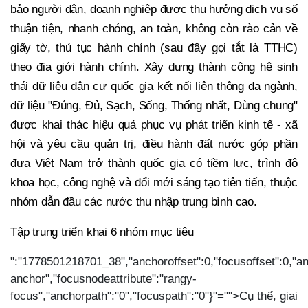
bảo người dân, doanh nghiệp được thụ hưởng dịch vụ số
thuận tiện, nhanh chóng, an toàn, không còn rào cản về
giấy tờ, thủ tục hành chính (sau đây gọi tắt là TTHC)
theo địa giới hành chính. Xây dựng thành công hệ sinh
thái dữ liệu dân cư quốc gia kết nối liên thông đa ngành,
dữ liệu "Đúng, Đủ, Sạch, Sống, Thống nhất, Dùng chung"
được khai thác hiệu quả phục vụ phát triển kinh tế - xã
hội và yêu cầu quản trị, điều hành đất nước góp phần
đưa Việt Nam trở thành quốc gia có tiềm lực, trình độ
khoa học, công nghệ và đổi mới sáng tạo tiên tiến, thuộc
nhóm dẫn đầu các nước thu nhập trung bình cao.
Tập trung triển khai 6 nhóm mục tiêu
":"1778501218701_38","anchoroffset":0,"focusoffset":0,"an
anchor","focusnodeattribute":"rangy-
focus","anchorpath":"0","focuspath":"0"}"="">Cụ thể, giai