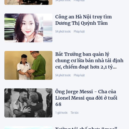
Công an Hà Nội truy tìm
Dương Thị Quỳnh Tâm
54 phút trước
Pháp luật
Bắt Trưởng ban quản lý
chung cư lừa bán nhà tái định
cư, chiếm đoạt hơn 2,1 tỷ
đồng
54 phút trước
Pháp luật
Ông Jorge Messi - Cha của
Lionel Messi qua đời ở tuổi
68
1 giờ trước
Tin tức