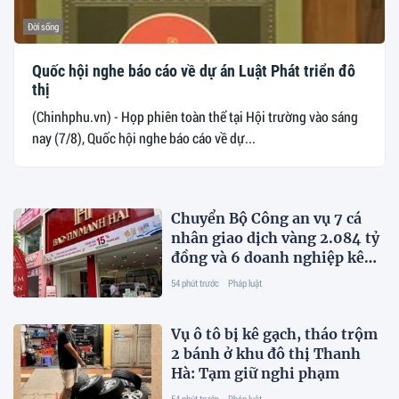
Đời sống
Quốc hội nghe báo cáo về dự án Luật Phát triển đô
thị
(Chinhphu.vn) - Họp phiên toàn thể tại Hội trường vào sáng
nay (7/8), Quốc hội nghe báo cáo về dự...
Chuyển Bộ Công an vụ 7 cá
nhân giao dịch vàng 2.084 tỷ
đồng và 6 doanh nghiệp kê
khai sai thuế
54 phút trước
Pháp luật
Vụ ô tô bị kê gạch, tháo trộm
2 bánh ở khu đô thị Thanh
Hà: Tạm giữ nghi phạm
54 phút trước
Pháp luật