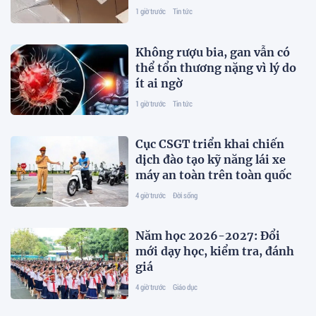
1 giờ trước
Tin tức
Không rượu bia, gan vẫn có
thể tổn thương nặng vì lý do
ít ai ngờ
1 giờ trước
Tin tức
Cục CSGT triển khai chiến
dịch đào tạo kỹ năng lái xe
máy an toàn trên toàn quốc
4 giờ trước
Đời sống
Năm học 2026-2027: Đổi
mới dạy học, kiểm tra, đánh
giá
4 giờ trước
Giáo dục