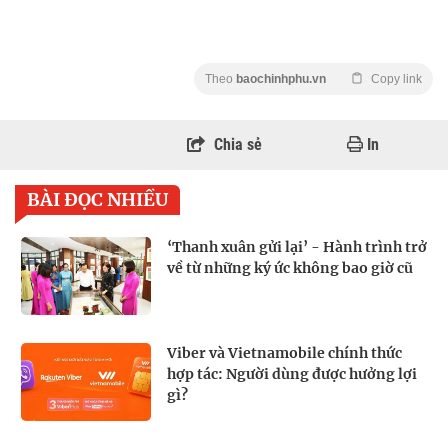
Theo
baochinhphu.vn
Copy link
Chia sẻ
In
BÀI ĐỌC NHIỀU
‘Thanh xuân gửi lại’ - Hành trình trở
về từ những ký ức không bao giờ cũ
Viber và Vietnamobile chính thức
hợp tác: Người dùng được hưởng lợi
gì?