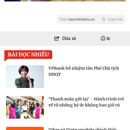
Theo
baochinhphu.vn
Copy link
Chia sẻ
In
BÀI ĐỌC NHIỀU
VPBank bổ nhiệm tân Phó Chủ tịch
HĐQT
‘Thanh xuân gửi lại’ - Hành trình trở
về từ những ký ức không bao giờ cũ
Viber và Vietnamobile chính thức