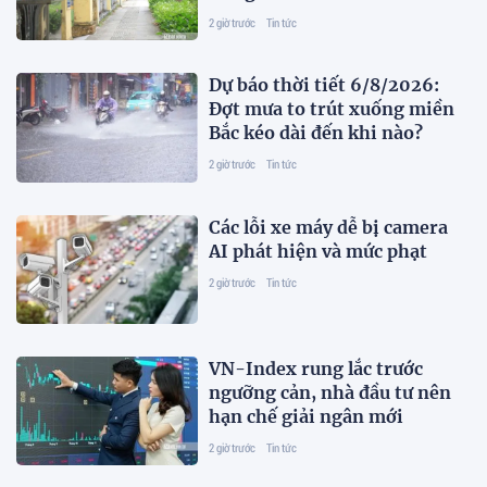
2 giờ trước
Tin tức
Dự báo thời tiết 6/8/2026:
Đợt mưa to trút xuống miền
Bắc kéo dài đến khi nào?
2 giờ trước
Tin tức
Các lỗi xe máy dễ bị camera
AI phát hiện và mức phạt
2 giờ trước
Tin tức
VN-Index rung lắc trước
ngưỡng cản, nhà đầu tư nên
hạn chế giải ngân mới
2 giờ trước
Tin tức