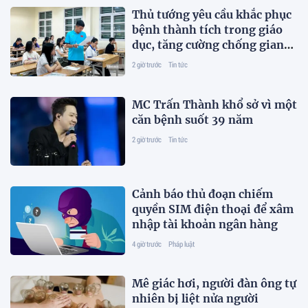
Thủ tướng yêu cầu khắc phục
bệnh thành tích trong giáo
dục, tăng cường chống gian
lận thi cử và lạm thu
2 giờ trước
Tin tức
MC Trấn Thành khổ sở vì một
căn bệnh suốt 39 năm
2 giờ trước
Tin tức
Cảnh báo thủ đoạn chiếm
quyền SIM điện thoại để xâm
nhập tài khoản ngân hàng
4 giờ trước
Pháp luật
Mê giác hơi, người đàn ông tự
nhiên bị liệt nửa người