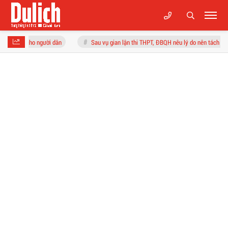
Sau vụ gian lận thi THPT, ĐBQH nêu lý do nên tách kỳ thi tốt nghiệp THPT và đ