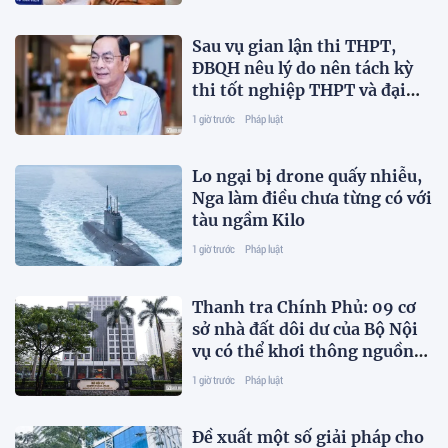
Sau vụ gian lận thi THPT,
ĐBQH nêu lý do nên tách kỳ
thi tốt nghiệp THPT và đại
học
1 giờ trước
Pháp luật
Lo ngại bị drone quấy nhiễu,
Nga làm điều chưa từng có với
tàu ngầm Kilo
1 giờ trước
Pháp luật
Thanh tra Chính Phủ: 09 cơ
sở nhà đất dôi dư của Bộ Nội
vụ có thể khơi thông nguồn
lực ngay
1 giờ trước
Pháp luật
Đề xuất một số giải pháp cho