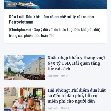
Kinh tế
Sửa Luật Dầu khí: Làm rõ cơ chế xử lý rủi ro cho
Petrovietnam
(Chinhphu.vn) - Góp ý đối với dự thảo Luật Dầu khí (sửa đổi)
trong các phiên thảo luận ở tổ...
Xuất nhập khẩu 7 tháng vượt
659 tỷ USD, Hải quan tăng
tốc cải cách
1 giờ trước
Kinh tế
Hải Phòng: Thí điểm đưa luật
sư đến tổ dân phố, hỗ trợ
miễn phí cho người dân
1 giờ trước
Pháp luật