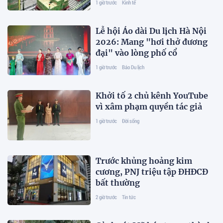
1 giờ trước
Kinh tế
Lễ hội Áo dài Du lịch Hà Nội
2026: Mang "hơi thở đương
đại" vào lòng phố cổ
1 giờ trước
Báo Du lịch
Khởi tố 2 chủ kênh YouTube
vì xâm phạm quyền tác giả
1 giờ trước
Đời sống
Trước khủng hoảng kim
cương, PNJ triệu tập ĐHĐCĐ
bất thường
2 giờ trước
Tin tức