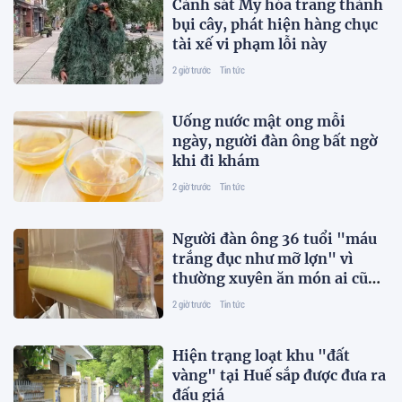
Cảnh sát Mỹ hóa trang thành
bụi cây, phát hiện hàng chục
tài xế vi phạm lỗi này
2 giờ trước
Tin tức
Uống nước mật ong mỗi
ngày, người đàn ông bất ngờ
khi đi khám
2 giờ trước
Tin tức
Người đàn ông 36 tuổi "máu
trắng đục như mỡ lợn" vì
thường xuyên ăn món ai cũng
thích
2 giờ trước
Tin tức
Hiện trạng loạt khu "đất
vàng" tại Huế sắp được đưa ra
đấu giá