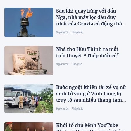
Sau khi quay lưng với dầu
Nga, nhà máy lọc dầu duy
nhất của Gruzia có động thái
mới
9 giờ trước
Pháp luật
Nhà thơ Hữu Thỉnh ra mắt
tiểu thuyết “Thép dưới cỏ”
9 giờ trước
Sáng tác
Bước ngoặt khiến tài xế vụ nữ
sinh tử vong ở Vĩnh Long bị
truy tố sau nhiều tháng tạm
đình chỉ
9 giờ trước
Pháp luật
Khởi tố chủ kênh YouTube