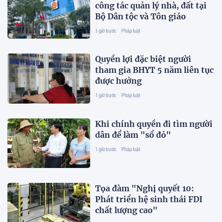
công tác quản lý nhà, đất tại
Bộ Dân tộc và Tôn giáo
1 giờ trước
Pháp luật
Quyền lợi đặc biệt người
tham gia BHYT 5 năm liên tục
được hưởng
1 giờ trước
Pháp luật
Khi chính quyền đi tìm người
dân để làm "sổ đỏ"
1 giờ trước
Pháp luật
Tọa đàm "Nghị quyết 10:
Phát triển hệ sinh thái FDI
chất lượng cao"