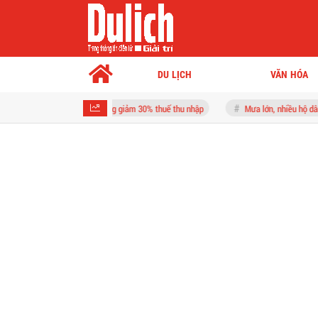
DU LỊCH
VĂN HÓA
hu dưới 10 tỷ đồng giảm 30% thuế thu nhập
Mưa lớn, nhiều hộ dân trong vùng d