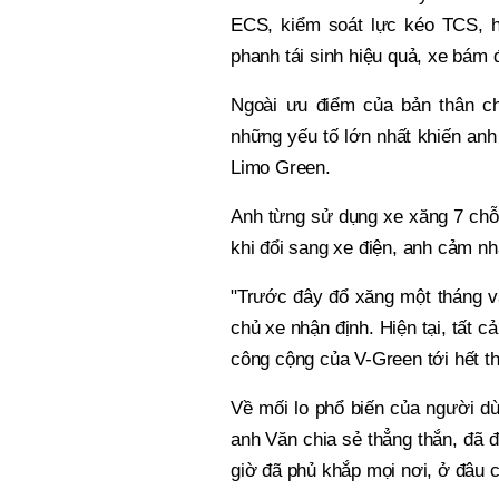
ECS, kiểm soát lực kéo TCS, 
phanh tái sinh hiệu quả, xe bám đ
Ngoài ưu điểm của bản thân chi
những yếu tố lớn nhất khiến anh
Limo Green.
Anh từng sử dụng xe xăng 7 chỗ T
khi đổi sang xe điện, anh cảm nh
"Trước đây đổ xăng một tháng và
chủ xe nhận định. Hiện tại, tất c
công cộng của V-Green tới hết t
Về mối lo phổ biến của người dù
anh Văn chia sẻ thẳng thắn, đã đi
giờ đã phủ khắp mọi nơi, ở đâu 