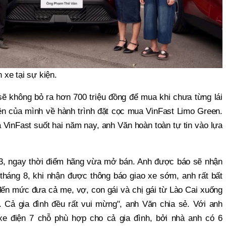
xe tại sự kiện.
 sẽ không bỏ ra hơn 700 triệu đồng để mua khi chưa từng lái
n của mình về hành trình đặt cọc mua VinFast Limo Green.
 VinFast suốt hai năm nay, anh Văn hoàn toàn tự tin vào lựa
g 3, ngay thời điểm hãng vừa mở bán. Anh được báo sẽ nhận
tháng 8, khi nhận được thông báo giao xe sớm, anh rất bất
ến mức đưa cả mẹ, vợ, con gái và chị gái từ Lào Cai xuống
Cả gia đình đều rất vui mừng", anh Văn chia sẻ. Với anh
xe điện 7 chỗ phù hợp cho cả gia đình, bởi nhà anh có 6