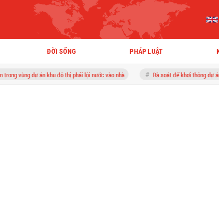
ĐỜI SỐNG
PHÁP LUẬT
ự án khu đô thị phải lội nước vào nhà
Rà soát để khơi thông dự án du lịch 400 