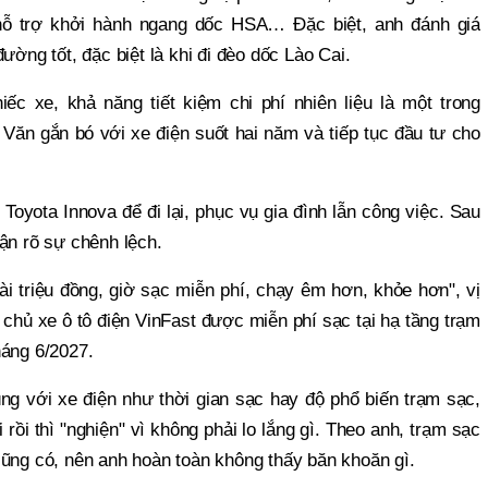
hỗ trợ khởi hành ngang dốc HSA… Đặc biệt, anh đánh giá
ường tốt, đặc biệt là khi đi đèo dốc Lào Cai.
ếc xe, khả năng tiết kiệm chi phí nhiên liệu là một trong
 Văn gắn bó với xe điện suốt hai năm và tiếp tục đầu tư cho
oyota Innova để đi lại, phục vụ gia đình lẫn công việc. Sau
ận rõ sự chênh lệch.
i triệu đồng, giờ sạc miễn phí, chạy êm hơn, khỏe hơn", vị
ả chủ xe ô tô điện VinFast được miễn phí sạc tại hạ tầng trạm
háng 6/2027.
ng với xe điện như thời gian sạc hay độ phổ biến trạm sạc,
 rồi thì "nghiện" vì không phải lo lắng gì. Theo anh, trạm sạc
cũng có, nên anh hoàn toàn không thấy băn khoăn gì.