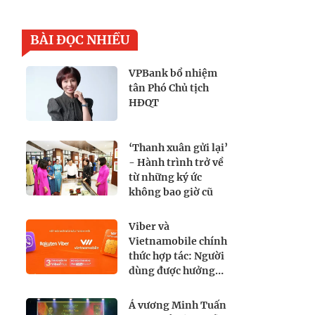
BÀI ĐỌC NHIỀU
VPBank bổ nhiệm
tân Phó Chủ tịch
HĐQT
‘Thanh xuân gửi lại’
- Hành trình trở về
từ những ký ức
không bao giờ cũ
Viber và
Vietnamobile chính
thức hợp tác: Người
dùng được hưởng
lợi gì?
Á vương Minh Tuấn