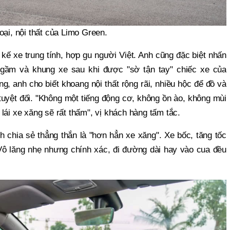
oại, nội thất của Limo Green.
t kế xe trung tính, hợp gu người Việt. Anh cũng đặc biệt nhấn
gầm và khung xe sau khi được "sờ tận tay" chiếc xe của
g, anh cho biết khoang nội thất rộng rãi, nhiều hộc để đồ và
h tuyệt đối. "Không một tiếng động cơ, không ồn ào, không mùi
lái xe xăng sẽ rất thấm", vị khách hàng tấm tắc.
h chia sẻ thẳng thắn là "hơn hẳn xe xăng". Xe bốc, tăng tốc
Vô lăng nhẹ nhưng chính xác, đi đường dài hay vào cua đều