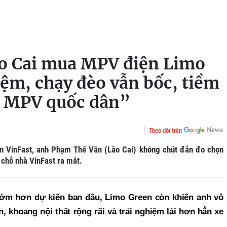
o Cai mua MPV điện Limo
iệm, chạy đèo vẫn bốc, tiềm
h MPV quốc dân”
Theo dõi trên
ện VinFast, anh Phạm Thế Văn (Lào Cai) không chút đắn đo chọn
chỗ nhà VinFast ra mắt.
m hơn dự kiến ban đầu, Limo Green còn khiến anh vô
, khoang nội thất rộng rãi và trải nghiệm lái hơn hẳn xe