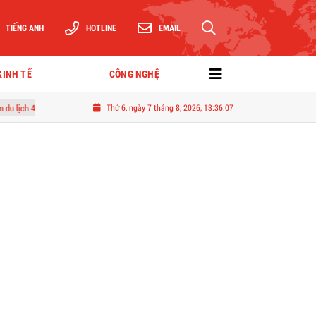
TIẾNG ANH
HOTLINE
EMAIL
KINH TẾ
CÔNG NGHỆ
tỷ đồng ven biển Tân Dân
Thứ 6, ngày 7 tháng 8, 2026, 13:36:08
Chuyện tình kín tiếng của người Nhện khép lại bằng lễ 