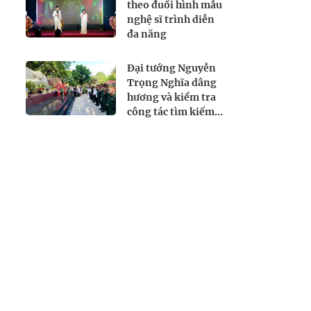
theo đuổi hình mẫu
nghệ sĩ trình diễn
đa năng
Đại tướng Nguyễn
Trọng Nghĩa dâng
hương và kiểm tra
công tác tìm kiếm,
quy tập hài cốt liệt
sĩ tại Công viên Lê
Thị Riêng