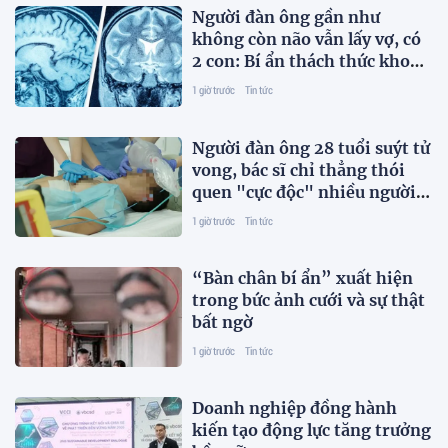
Người đàn ông gần như
không còn não vẫn lấy vợ, có
2 con: Bí ẩn thách thức khoa
học
1 giờ trước
Tin tức
Người đàn ông 28 tuổi suýt tử
vong, bác sĩ chỉ thẳng thói
quen "cực độc" nhiều người
trẻ xem nhẹ
1 giờ trước
Tin tức
“Bàn chân bí ẩn” xuất hiện
trong bức ảnh cưới và sự thật
bất ngờ
1 giờ trước
Tin tức
Doanh nghiệp đồng hành
kiến tạo động lực tăng trưởng