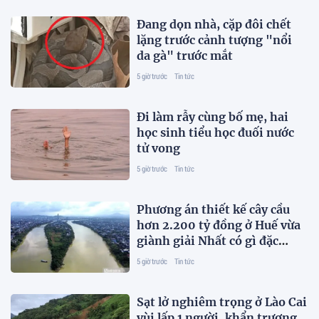
Đang dọn nhà, cặp đôi chết
lặng trước cảnh tượng "nổi
da gà" trước mắt
5 giờ trước
Tin tức
Đi làm rẫy cùng bố mẹ, hai
học sinh tiểu học đuối nước
tử vong
5 giờ trước
Tin tức
Phương án thiết kế cây cầu
hơn 2.200 tỷ đồng ở Huế vừa
giành giải Nhất có gì đặc
biệt?
5 giờ trước
Tin tức
Sạt lở nghiêm trọng ở Lào Cai
vùi lấp 1 người, khẩn trương