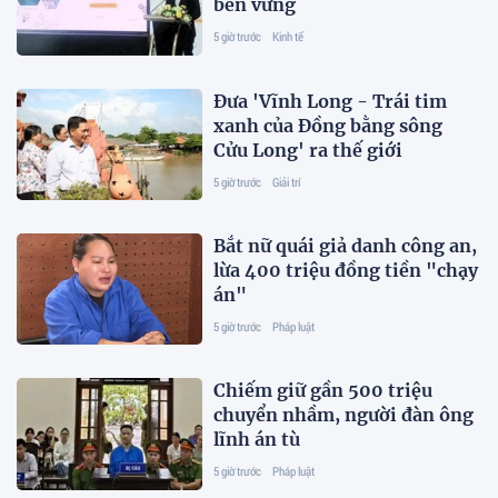
bền vững
5 giờ trước
Kinh tế
Đưa 'Vĩnh Long - Trái tim
xanh của Đồng bằng sông
Cửu Long' ra thế giới
5 giờ trước
Giải trí
Bắt nữ quái giả danh công an,
lừa 400 triệu đồng tiền "chạy
án"
5 giờ trước
Pháp luật
Chiếm giữ gần 500 triệu
chuyển nhầm, người đàn ông
lĩnh án tù
5 giờ trước
Pháp luật