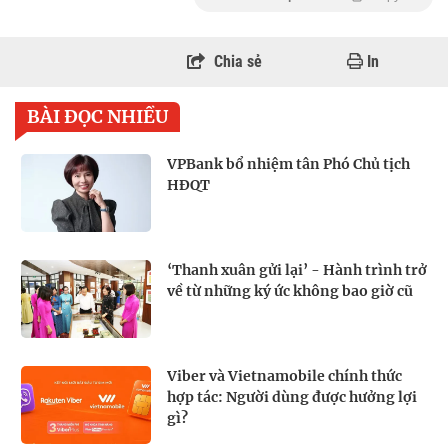
Chia sẻ
In
BÀI ĐỌC NHIỀU
VPBank bổ nhiệm tân Phó Chủ tịch
HĐQT
‘Thanh xuân gửi lại’ - Hành trình trở
về từ những ký ức không bao giờ cũ
Viber và Vietnamobile chính thức
hợp tác: Người dùng được hưởng lợi
gì?