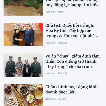
huy động lực lượng tìm kiếm
nạn nhân
5 giờ trước
Tin tức
Chủ tịch Quốc hội đề nghị
Hoa Kỳ thúc đẩy hợp tác
trong các lĩnh vực đột phá
mới
8 giờ trước
Pháp luật
Vụ án "chạy" giám định tâm
thần: Con đường trở thành
"tay trong" cho bà trùm
8 giờ trước
Pháp luật
Chấn chỉnh hoạt động kinh
doanh dược liệu
8 giờ trước
Đời sống