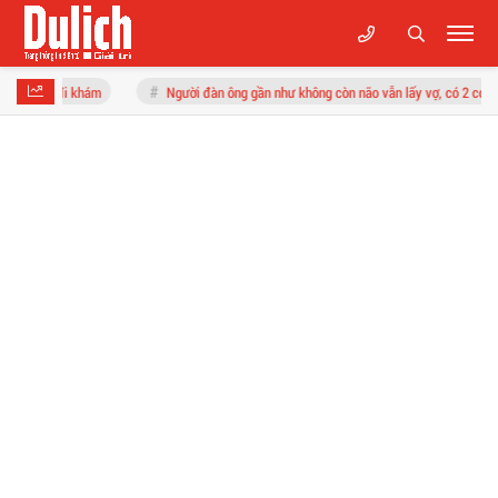
Người đàn ông gần như không còn não vẫn lấy vợ, có 2 con: Bí ẩn thách thức khoa 