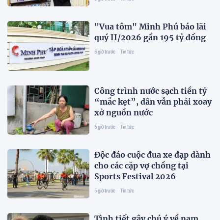
"Vua tôm" Minh Phú báo lãi
quý II/2026 gần 195 tỷ đồng
5 giờ trước
Tin tức
Công trình nước sạch tiền tỷ
“mắc kẹt”, dân vẫn phải xoay
xở nguồn nước
5 giờ trước
Tin tức
Độc đáo cuộc đua xe đạp dành
cho các cặp vợ chồng tại
Sports Festival 2026
5 giờ trước
Tin tức
Tình tiết gây chú ý về nam