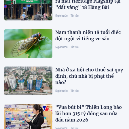
ra mắt Heritage Flagship tại
"đất vàng" 18 Hàng Bài
5 giờ trước
Tin tức
Nam thanh niên 18 tuổi điếc
đột ngột vì tiếng ve sầu
5 giờ trước
Tin tức
Nhà ở xã hội cho thuê sai quy
định, chủ nhà bị phạt thế
nào?
5 giờ trước
Tin tức
"Vua bút bi" Thiên Long báo
lãi hơn 315 tỷ đồng sau nửa
đầu năm 2026
5 giờ trước
Tin tức