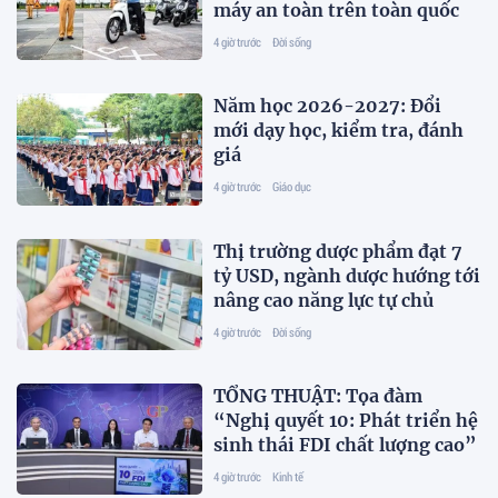
máy an toàn trên toàn quốc
4 giờ trước
Đời sống
Năm học 2026-2027: Đổi
mới dạy học, kiểm tra, đánh
giá
4 giờ trước
Giáo dục
Thị trường dược phẩm đạt 7
tỷ USD, ngành dược hướng tới
nâng cao năng lực tự chủ
4 giờ trước
Đời sống
TỔNG THUẬT: Tọa đàm
“Nghị quyết 10: Phát triển hệ
sinh thái FDI chất lượng cao”
4 giờ trước
Kinh tế