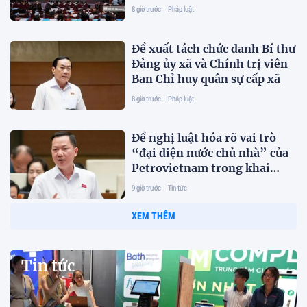
8 giờ trước
Pháp luật
Đề xuất tách chức danh Bí thư
Đảng ủy xã và Chính trị viên
Ban Chỉ huy quân sự cấp xã
8 giờ trước
Pháp luật
Đề nghị luật hóa rõ vai trò
“đại diện nước chủ nhà” của
Petrovietnam trong khai
thác dầu khí
9 giờ trước
Tin tức
XEM THÊM
Tin tức