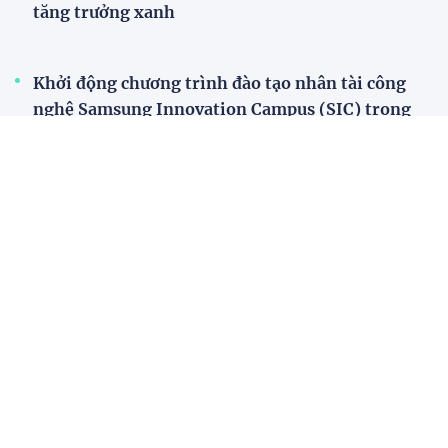
tăng trưởng xanh
Khởi động chương trình đào tạo nhân tài công
nghệ Samsung Innovation Campus (SIC) trong
năm 2026
Xây dựng thị trường minh bạch cho ứng dụng khí
tự nhiên trong công nghiệp
Samsung Việt Nam tổng kết dự án phát triển
nhân tài công nghệ Samsung Innovation Campus
2024-2025
Môi trường