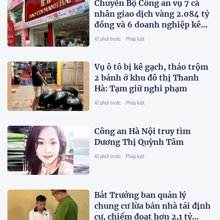
Chuyển Bộ Công an vụ 7 cá
nhân giao dịch vàng 2.084 tỷ
đồng và 6 doanh nghiệp kê
khai sai thuế
42 phút trước
Pháp luật
Vụ ô tô bị kê gạch, tháo trộm
2 bánh ở khu đô thị Thanh
Hà: Tạm giữ nghi phạm
42 phút trước
Pháp luật
Công an Hà Nội truy tìm
Dương Thị Quỳnh Tâm
42 phút trước
Pháp luật
Bắt Trưởng ban quản lý
chung cư lừa bán nhà tái định
cư, chiếm đoạt hơn 2,1 tỷ