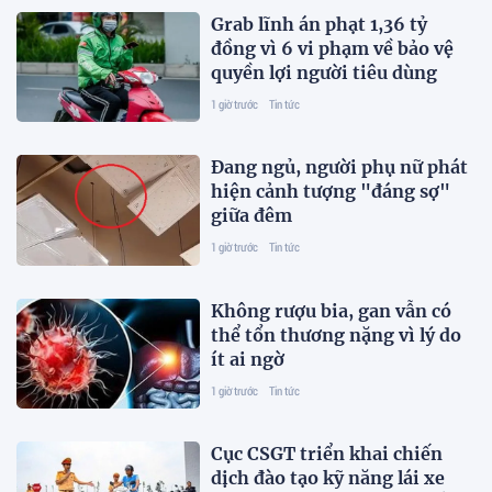
Grab lĩnh án phạt 1,36 tỷ
đồng vì 6 vi phạm về bảo vệ
quyền lợi người tiêu dùng
1 giờ trước
Tin tức
Đang ngủ, người phụ nữ phát
hiện cảnh tượng "đáng sợ"
giữa đêm
1 giờ trước
Tin tức
Không rượu bia, gan vẫn có
thể tổn thương nặng vì lý do
ít ai ngờ
1 giờ trước
Tin tức
Cục CSGT triển khai chiến
dịch đào tạo kỹ năng lái xe