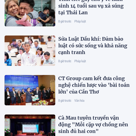
sinh 14 tuổi sau vụ xả súng
tại Thái Lan
8 giờ trước
Pháp luật
Sửa Luật Dầu khí: Đảm bảo
luật có sức sống và khả năng
cạnh tranh
8 giờ trước
Pháp luật
CT Group cam kết đưa công
nghệ chiến lược vào 'bài toán
lớn' của Cần Thơ
8 giờ trước
Văn hóa
Cà Mau tuyên truyền vận
động "Mỗi cặp vợ chồng nên
sinh đủ hai con"