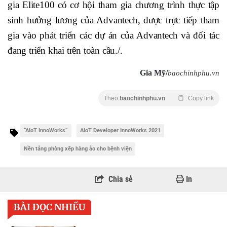
gia Elite100 có cơ hội tham gia chương trình thực tập
sinh hưởng lương của Advantech, được trực tiếp tham
gia vào phát triển các dự án của Advantech và đối tác
đang triển khai trên toàn cầu./.
Gia Mỹ/
baochinhphu.vn
Theo
baochinhphu.vn
Copy link
“AIoT InnoWorks”
AIoT Developer InnoWorks 2021
Nền tảng phòng xếp hàng ảo cho bệnh viện
Chia sẻ
In
BÀI ĐỌC NHIỀU