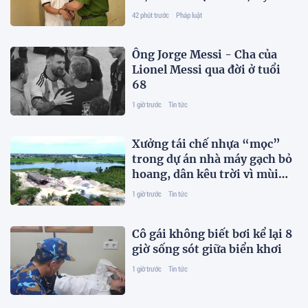
đồng
42 phút trước
Pháp luật
Ông Jorge Messi - Cha của
Lionel Messi qua đời ở tuổi
68
1 giờ trước
Tin tức
Xưởng tái chế nhựa “mọc”
trong dự án nhà máy gạch bỏ
hoang, dân kêu trời vì mùi
hôi
1 giờ trước
Tin tức
Cô gái không biết bơi kể lại 8
giờ sống sót giữa biển khơi
1 giờ trước
Tin tức