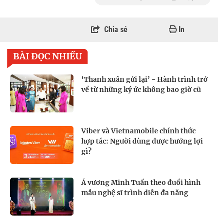
Chia sẻ
In
BÀI ĐỌC NHIỀU
‘Thanh xuân gửi lại’ - Hành trình trở
về từ những ký ức không bao giờ cũ
Viber và Vietnamobile chính thức
hợp tác: Người dùng được hưởng lợi
gì?
Á vương Minh Tuấn theo đuổi hình
mẫu nghệ sĩ trình diễn đa năng