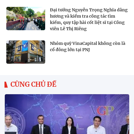
Đại tướng Nguyễn Trọng Nghĩa dâng
hương và kiểm tra công tác tìm
kiếm, quy tập hài cốt liệt sĩ tại Công
viên Lê Thị Riêng
Nhóm quỹ VinaCapital không còn là
cổ đông lớn tại PNJ
CÙNG CHỦ ĐỀ