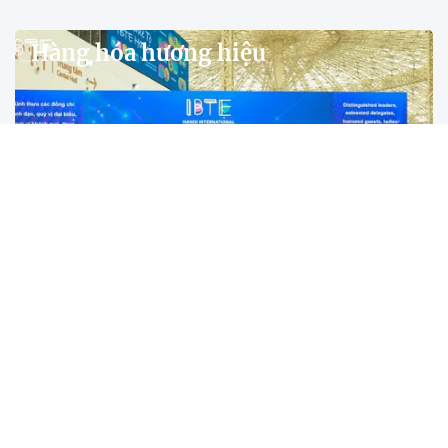
Hàng hóa hương hiệu
IBTE Hà Nội 2026 mở cơ hội kết nối ngành đồ
chơi Việt Nam với Quảng Châu
Triển lãm IBTE Hà Nội 2026 quy tụ hơn 500 doanh nghiệp trong
nước và quốc tế, mở ra cơ hội để doanh nghiệp Việt kết nối với hệ
sinh thái sản xuất đồ chơi trẻ em Quảng Châu, đồng thời thúc đẩy
hợp tác thương mại giữa Việt Nam, Trung Quốc và ASEAN.