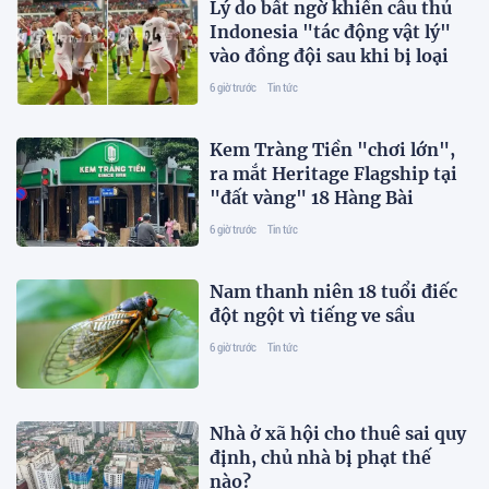
Lý do bất ngờ khiến cầu thủ
Indonesia "tác động vật lý"
vào đồng đội sau khi bị loại
6 giờ trước
Tin tức
Kem Tràng Tiền "chơi lớn",
ra mắt Heritage Flagship tại
"đất vàng" 18 Hàng Bài
6 giờ trước
Tin tức
Nam thanh niên 18 tuổi điếc
đột ngột vì tiếng ve sầu
6 giờ trước
Tin tức
Nhà ở xã hội cho thuê sai quy
định, chủ nhà bị phạt thế
nào?