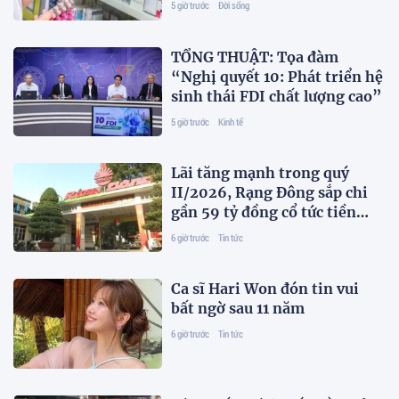
5 giờ trước
Đời sống
TỔNG THUẬT: Tọa đàm
“Nghị quyết 10: Phát triển hệ
sinh thái FDI chất lượng cao”
5 giờ trước
Kinh tế
Lãi tăng mạnh trong quý
II/2026, Rạng Đông sắp chi
gần 59 tỷ đồng cổ tức tiền
mặt
6 giờ trước
Tin tức
Ca sĩ Hari Won đón tin vui
bất ngờ sau 11 năm
6 giờ trước
Tin tức