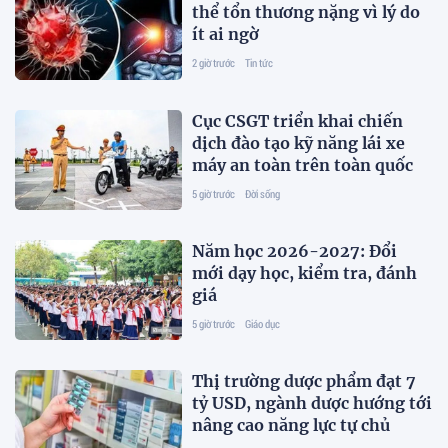
thể tổn thương nặng vì lý do
ít ai ngờ
2 giờ trước
Tin tức
Cục CSGT triển khai chiến
dịch đào tạo kỹ năng lái xe
máy an toàn trên toàn quốc
5 giờ trước
Đời sống
Năm học 2026-2027: Đổi
mới dạy học, kiểm tra, đánh
giá
5 giờ trước
Giáo dục
Thị trường dược phẩm đạt 7
tỷ USD, ngành dược hướng tới
nâng cao năng lực tự chủ