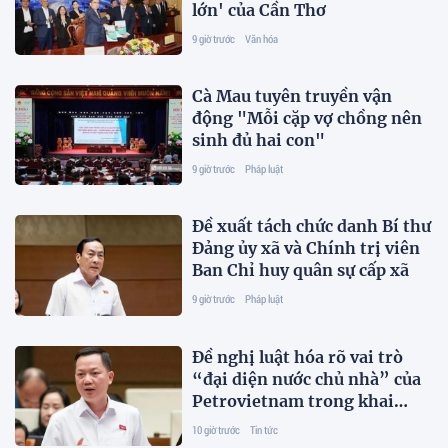
lớn' của Cần Thơ
9 giờ trước
Văn hóa
Cà Mau tuyên truyền vận
động "Mỗi cặp vợ chồng nên
sinh đủ hai con"
9 giờ trước
Pháp luật
Đề xuất tách chức danh Bí thư
Đảng ủy xã và Chính trị viên
Ban Chỉ huy quân sự cấp xã
9 giờ trước
Pháp luật
Đề nghị luật hóa rõ vai trò
“đại diện nước chủ nhà” của
Petrovietnam trong khai
thác dầu khí
10 giờ trước
Tin tức