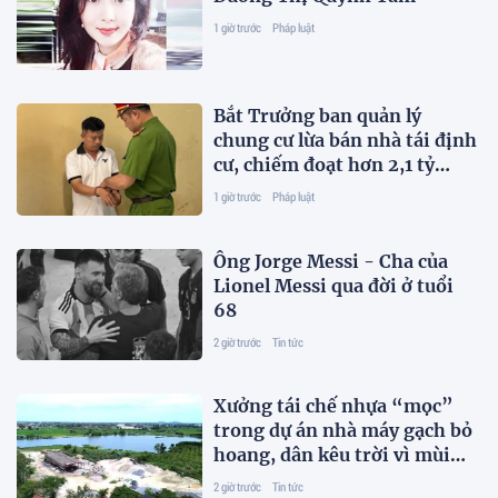
1 giờ trước
Pháp luật
Bắt Trưởng ban quản lý
chung cư lừa bán nhà tái định
cư, chiếm đoạt hơn 2,1 tỷ
đồng
1 giờ trước
Pháp luật
Ông Jorge Messi - Cha của
Lionel Messi qua đời ở tuổi
68
2 giờ trước
Tin tức
Xưởng tái chế nhựa “mọc”
trong dự án nhà máy gạch bỏ
hoang, dân kêu trời vì mùi
hôi
2 giờ trước
Tin tức