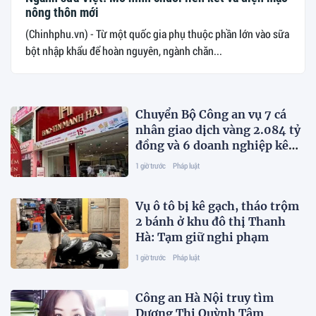
nông thôn mới
(Chinhphu.vn) - Từ một quốc gia phụ thuộc phần lớn vào sữa
bột nhập khẩu để hoàn nguyên, ngành chăn...
Chuyển Bộ Công an vụ 7 cá
nhân giao dịch vàng 2.084 tỷ
đồng và 6 doanh nghiệp kê
khai sai thuế
1 giờ trước
Pháp luật
Vụ ô tô bị kê gạch, tháo trộm
2 bánh ở khu đô thị Thanh
Hà: Tạm giữ nghi phạm
1 giờ trước
Pháp luật
Công an Hà Nội truy tìm
Dương Thị Quỳnh Tâm