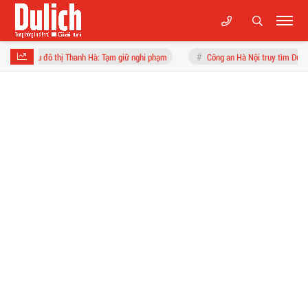
hanh Hà: Tạm giữ nghi phạm
Công an Hà Nội truy tìm Dương Thị Quỳnh Tâm