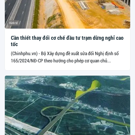
Kinh tế
Cần thiết thay đổi cơ chế đầu tư trạm dừng nghỉ cao
tốc
(Chinhphu.vn) - Bộ Xây dựng đề xuất sửa đổi Nghị định số
165/2024/NĐ-CP theo hướng cho phép cơ quan chủ...