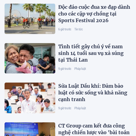
Độc đáo cuộc đua xe đạp dành
cho các cặp vợ chồng tại
Sports Festival 2026
6 giờ trước
Tin tức
Tình tiết gây chú ý về nam
sinh 14 tuổi sau vụ xả súng
tại Thái Lan
9 giờ trước
Pháp luật
Sửa Luật Dầu khí: Đảm bảo
luật có sức sống và khả năng
cạnh tranh
9 giờ trước
Pháp luật
CT Group cam kết đưa công
nghệ chiến lược vào 'bài toán