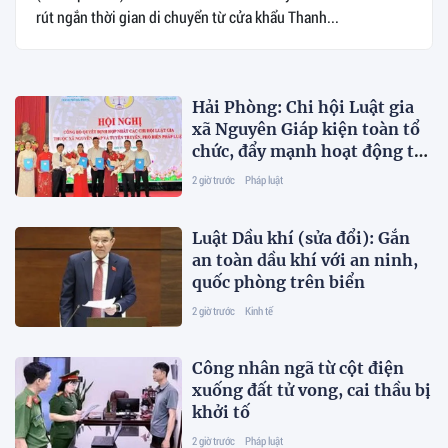
rút ngắn thời gian di chuyển từ cửa khẩu Thanh...
Hải Phòng: Chi hội Luật gia
xã Nguyên Giáp kiện toàn tổ
chức, đẩy mạnh hoạt động từ
cơ sở
2 giờ trước
Pháp luật
Luật Dầu khí (sửa đổi): Gắn
an toàn dầu khí với an ninh,
quốc phòng trên biển
2 giờ trước
Kinh tế
Công nhân ngã từ cột điện
xuống đất tử vong, cai thầu bị
khởi tố
2 giờ trước
Pháp luật