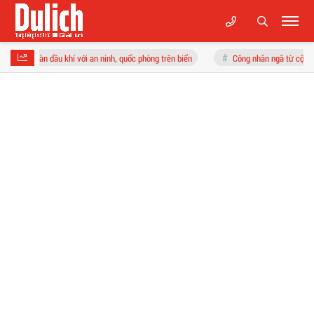
 với an ninh, quốc phòng trên biển
Công nhân ngã từ cột điện xuống đất tử vong,