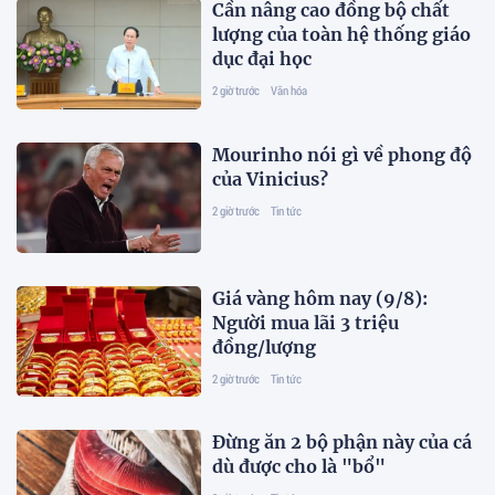
Cần nâng cao đồng bộ chất
lượng của toàn hệ thống giáo
dục đại học
2 giờ trước
Văn hóa
Mourinho nói gì về phong độ
của Vinicius?
2 giờ trước
Tin tức
Giá vàng hôm nay (9/8):
Người mua lãi 3 triệu
đồng/lượng
2 giờ trước
Tin tức
Đừng ăn 2 bộ phận này của cá
dù được cho là "bổ"