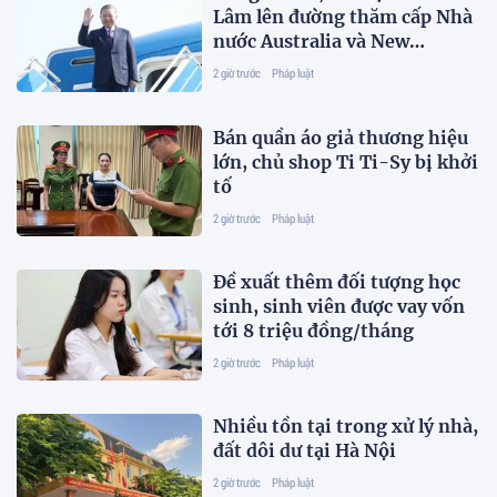
Lâm lên đường thăm cấp Nhà
nước Australia và New
Zealand
2 giờ trước
Pháp luật
Bán quần áo giả thương hiệu
lớn, chủ shop Ti Ti-Sy bị khởi
tố
2 giờ trước
Pháp luật
Đề xuất thêm đối tượng học
sinh, sinh viên được vay vốn
tới 8 triệu đồng/tháng
2 giờ trước
Pháp luật
Nhiều tồn tại trong xử lý nhà,
đất dôi dư tại Hà Nội
2 giờ trước
Pháp luật