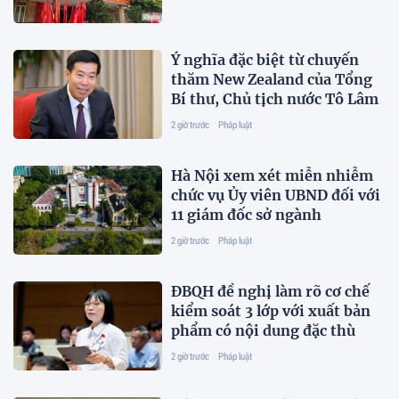
Ý nghĩa đặc biệt từ chuyến
thăm New Zealand của Tổng
Bí thư, Chủ tịch nước Tô Lâm
2 giờ trước
Pháp luật
Hà Nội xem xét miễn nhiễm
chức vụ Ủy viên UBND đối với
11 giám đốc sở ngành
2 giờ trước
Pháp luật
ĐBQH đề nghị làm rõ cơ chế
kiểm soát 3 lớp với xuất bản
phẩm có nội dung đặc thù
2 giờ trước
Pháp luật