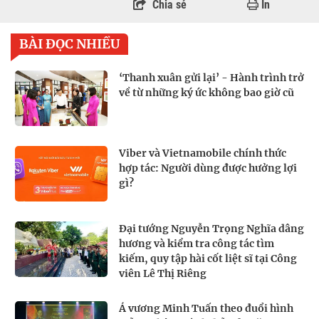
Chia sẻ
In
BÀI ĐỌC NHIỀU
‘Thanh xuân gửi lại’ - Hành trình trở
về từ những ký ức không bao giờ cũ
Viber và Vietnamobile chính thức
hợp tác: Người dùng được hưởng lợi
gì?
Đại tướng Nguyễn Trọng Nghĩa dâng
hương và kiểm tra công tác tìm
kiếm, quy tập hài cốt liệt sĩ tại Công
viên Lê Thị Riêng
Á vương Minh Tuấn theo đuổi hình