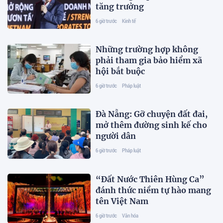
tăng trưởng
6 giờ trước
Kinh tế
Những trường hợp không
phải tham gia bảo hiểm xã
hội bắt buộc
6 giờ trước
Pháp luật
Đà Nẵng: Gỡ chuyện đất đai,
mở thêm đường sinh kế cho
người dân
6 giờ trước
Pháp luật
“Đất Nước Thiên Hùng Ca”
đánh thức niềm tự hào mang
tên Việt Nam
6 giờ trước
Văn hóa