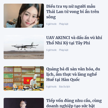
Điều tra vụ nữ người mẫu
Thái Lan tử vong bí ẩn trên
sông
6 giờ trước
Pháp luật
UAV AKINCI và dấu ấn vũ khí
Thổ Nhĩ Kỳ tại Tây Phi
6 giờ trước
Pháp luật
Quảng bá di sản văn hóa, du
lịch, ẩm thực và làng nghề
Huế tại Hàn Quốc
6 giờ trước
Báo Du lịch
Tiếp vốn đúng nhu cầu, cùng
doanh nghiệp tạo sức bật