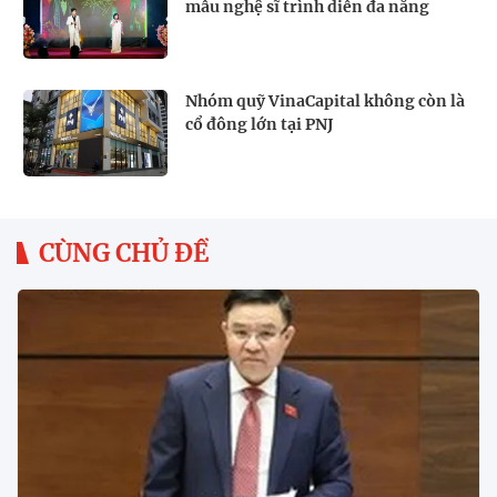
mẫu nghệ sĩ trình diễn đa năng
Nhóm quỹ VinaCapital không còn là
cổ đông lớn tại PNJ
CÙNG CHỦ ĐỀ