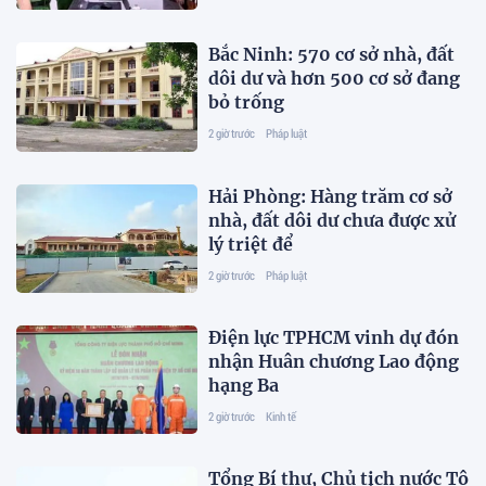
Bắc Ninh: 570 cơ sở nhà, đất
dôi dư và hơn 500 cơ sở đang
bỏ trống
2 giờ trước
Pháp luật
Hải Phòng: Hàng trăm cơ sở
nhà, đất dôi dư chưa được xử
lý triệt để
2 giờ trước
Pháp luật
Điện lực TPHCM vinh dự đón
nhận Huân chương Lao động
hạng Ba
2 giờ trước
Kinh tế
Tổng Bí thư, Chủ tịch nước Tô