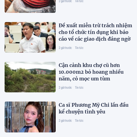
2 giờ trước
Tin tức
Đề xuất miễn trừ trách nhiệm
cho tổ chức tín dụng khi báo
cáo về các giao dịch đáng ngờ
2 giờ trước
Tin tức
Cận cảnh khu chợ cũ hơn
10.000m2 bỏ hoang nhiều
năm, cỏ mọc um tùm
2 giờ trước
Tin tức
Ca sĩ Phương Mỹ Chi lần đầu
kể chuyện tình yêu
2 giờ trước
Tin tức