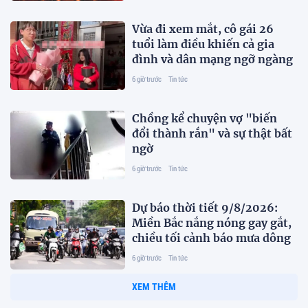
Vừa đi xem mắt, cô gái 26
tuổi làm điều khiến cả gia
đình và dân mạng ngỡ ngàng
6 giờ trước
Tin tức
Chồng kể chuyện vợ "biến
đổi thành rắn" và sự thật bất
ngờ
6 giờ trước
Tin tức
Dự báo thời tiết 9/8/2026:
Miền Bắc nắng nóng gay gắt,
chiều tối cảnh báo mưa dông
6 giờ trước
Tin tức
XEM THÊM