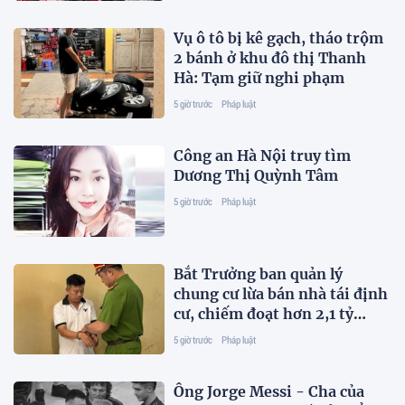
Vụ ô tô bị kê gạch, tháo trộm
2 bánh ở khu đô thị Thanh
Hà: Tạm giữ nghi phạm
5 giờ trước
Pháp luật
Công an Hà Nội truy tìm
Dương Thị Quỳnh Tâm
5 giờ trước
Pháp luật
Bắt Trưởng ban quản lý
chung cư lừa bán nhà tái định
cư, chiếm đoạt hơn 2,1 tỷ
đồng
5 giờ trước
Pháp luật
Ông Jorge Messi - Cha của