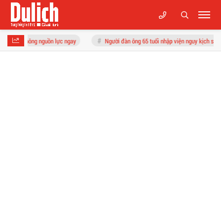
 lực ngay
Người đàn ông 65 tuổi nhập viện nguy kịch sau 2 tuần ăn liên tục món