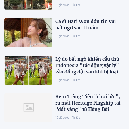
mặt
10 giờ trước
Tin tức
Ca sĩ Hari Won đón tin vui
bất ngờ sau 11 năm
10 giờ trước
Tin tức
Lý do bất ngờ khiến cầu thủ
Indonesia "tác động vật lý"
vào đồng đội sau khi bị loại
10 giờ trước
Tin tức
Kem Tràng Tiền "chơi lớn",
ra mắt Heritage Flagship tại
"đất vàng" 18 Hàng Bài
10 giờ trước
Tin tức