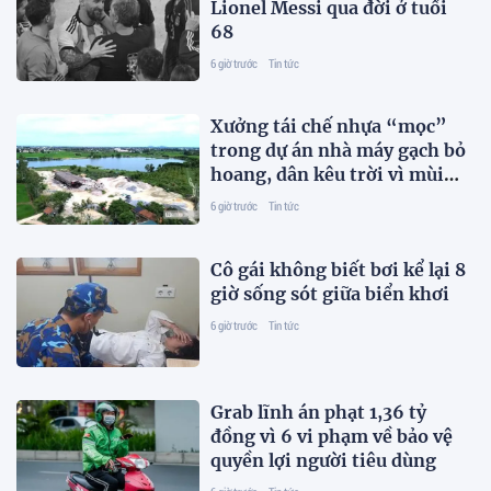
Lionel Messi qua đời ở tuổi
68
6 giờ trước
Tin tức
Xưởng tái chế nhựa “mọc”
trong dự án nhà máy gạch bỏ
hoang, dân kêu trời vì mùi
hôi
6 giờ trước
Tin tức
Cô gái không biết bơi kể lại 8
giờ sống sót giữa biển khơi
6 giờ trước
Tin tức
Grab lĩnh án phạt 1,36 tỷ
đồng vì 6 vi phạm về bảo vệ
quyền lợi người tiêu dùng