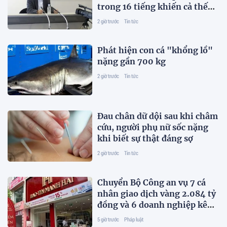
trong 16 tiếng khiến cả thế
giới kinh ngạc
2 giờ trước
Tin tức
Phát hiện con cá "khổng lồ"
nặng gần 700 kg
2 giờ trước
Tin tức
Đau chân dữ dội sau khi châm
cứu, người phụ nữ sốc nặng
khi biết sự thật đáng sợ
2 giờ trước
Tin tức
Chuyển Bộ Công an vụ 7 cá
nhân giao dịch vàng 2.084 tỷ
đồng và 6 doanh nghiệp kê
khai sai thuế
5 giờ trước
Pháp luật