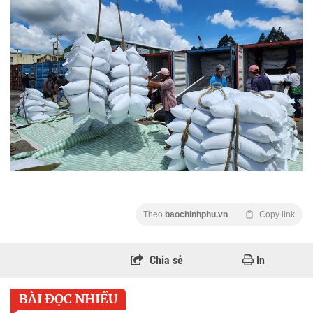
Theo
baochinhphu.vn
Copy link
Chia sẻ
In
BÀI ĐỌC NHIỀU