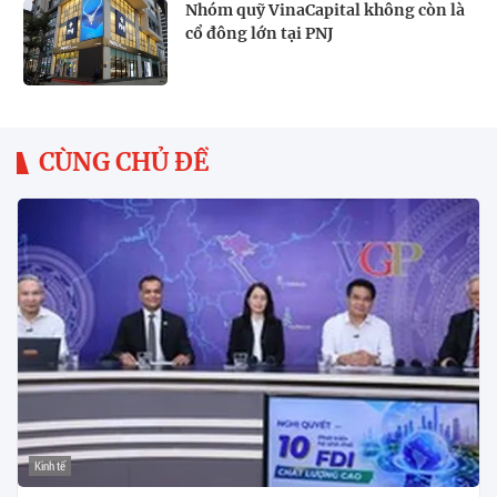
Nhóm quỹ VinaCapital không còn là
cổ đông lớn tại PNJ
CÙNG CHỦ ĐỀ
Kinh tế