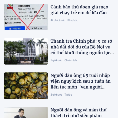
Cảnh báo thủ đoạn giả mạo
giải chạy trẻ em để lừa đảo
47 phút trước
Pháp luật
Thanh tra Chính phủ: 9 cơ sở
nhà đất dôi dư của Bộ Nội vụ
có thể khơi thông nguồn lực
ngay
1 giờ trước
Chính sách
Người đàn ông 65 tuổi nhập
viện nguy kịch sau 2 tuần ăn
liên tục món "vạn người
thích"
2 giờ trước
Tin tức
Người đàn ông và màn thử
thách trí nhớ siêu phàm