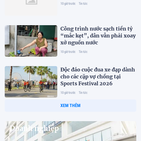
10 giờ trước
Tin tức
Công trình nước sạch tiền tỷ
“mắc kẹt”, dân vẫn phải xoay
xở nguồn nước
10 giờ trước
Tin tức
Độc đáo cuộc đua xe đạp dành
cho các cặp vợ chồng tại
Sports Festival 2026
10 giờ trước
Tin tức
XEM THÊM
Doanh nghiệp