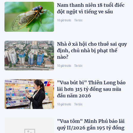
Nam thanh niên 18 tuổi điếc
đột ngột vì tiếng ve sầu
10 giờ trước
Tin tức
Nhà ở xã hội cho thuê sai quy
định, chủ nhà bị phạt thế
nào?
10 giờ trước
Tin tức
"Vua bút bi" Thiên Long báo
lãi hơn 315 tỷ đồng sau nửa
đầu năm 2026
10 giờ trước
Tin tức
"Vua tôm" Minh Phú báo lãi
quý II/2026 gần 195 tỷ đồng