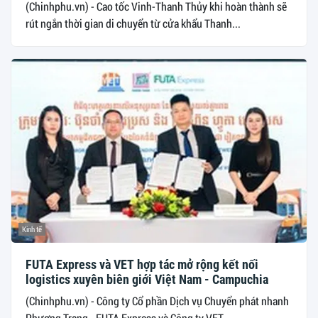
(Chinhphu.vn) - Cao tốc Vinh-Thanh Thủy khi hoàn thành sẽ
rút ngắn thời gian di chuyển từ cửa khẩu Thanh...
Kinh tế
FUTA Express và VET hợp tác mở rộng kết nối
logistics xuyên biên giới Việt Nam - Campuchia
(Chinhphu.vn) - Công ty Cổ phần Dịch vụ Chuyển phát nhanh
Phương Trang - FUTA Express và Công ty VET...