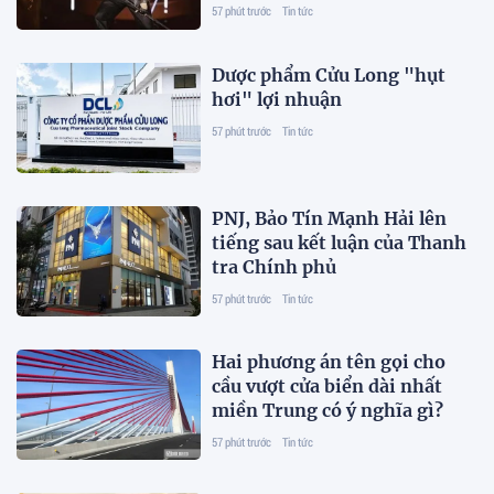
"cứu" đồng đội
57 phút trước
Tin tức
Dược phẩm Cửu Long "hụt
hơi" lợi nhuận
57 phút trước
Tin tức
PNJ, Bảo Tín Mạnh Hải lên
tiếng sau kết luận của Thanh
tra Chính phủ
57 phút trước
Tin tức
Hai phương án tên gọi cho
cầu vượt cửa biển dài nhất
miền Trung có ý nghĩa gì?
57 phút trước
Tin tức