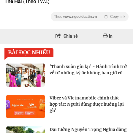
Thế Hải
(Theo TWZ)
Theo
www.nguoiduatin.vn
Copy link
Chia sẻ
In
BÀI ĐỌC NHIỀU
‘Thanh xuân gửi lại’ - Hành trình trở
về từ những ký ức không bao giờ cũ
Viber và Vietnamobile chính thức
hợp tác: Người dùng được hưởng lợi
gì?
Đại tướng Nguyễn Trọng Nghĩa dâng