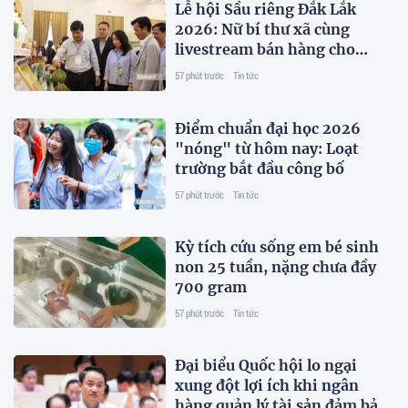
Lễ hội Sầu riêng Đắk Lắk
2026: Nữ bí thư xã cùng
livestream bán hàng cho
người dân, doanh nghiệp
57 phút trước
Tin tức
Điểm chuẩn đại học 2026
"nóng" từ hôm nay: Loạt
trường bắt đầu công bố
57 phút trước
Tin tức
Kỳ tích cứu sống em bé sinh
non 25 tuần, nặng chưa đầy
700 gram
57 phút trước
Tin tức
Đại biểu Quốc hội lo ngại
xung đột lợi ích khi ngân
hàng quản lý tài sản đảm bảo