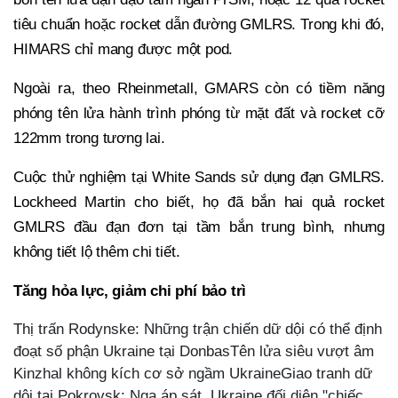
tiêu chuẩn hoặc rocket dẫn đường GMLRS. Trong khi đó,
HIMARS chỉ mang được một pod.
Ngoài ra, theo Rheinmetall, GMARS còn có tiềm năng
phóng tên lửa hành trình phóng từ mặt đất và rocket cỡ
122mm trong tương lai.
Cuộc thử nghiệm tại White Sands sử dụng đạn GMLRS.
Lockheed Martin cho biết, họ đã bắn hai quả rocket
GMLRS đầu đạn đơn tại tầm bắn trung bình, nhưng
không tiết lộ thêm chi tiết.
Tăng hỏa lực, giảm chi phí bảo trì
Thị trấn Rodynske: Những trận chiến dữ dội có thể định
đoạt số phận Ukraine tại DonbasTên lửa siêu vượt âm
Kinzhal không kích cơ sở ngầm UkraineGiao tranh dữ
dội tại Pokrovsk: Nga áp sát, Ukraine đối diện "chiếc