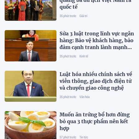
quảng bá du lịch Việt Nam ra
quốc tế
35 phút trước
Giải trí
Sửa 3 luật trong lĩnh vực ngân
hàng: Bảo vệ khách hàng, bảo
đảm cạnh tranh lành mạnh
trên thị trường tài chính
35 phút trước
Kinh tế
Luật hóa nhiều chính sách về
viễn thông, giao dịch điện tử
và chuyển giao công nghệ
35 phút trước
Văn hóa
Muốn ăn trứng bổ hơn đừng
bỏ qua 3 thực phẩm nên kết
hợp
57 phút trước
Tin tức