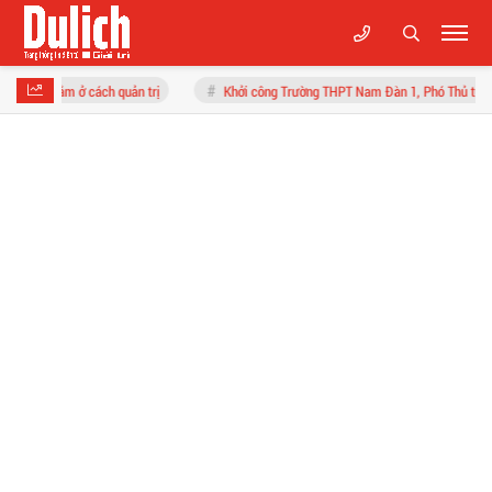
ách quản trị
Khởi công Trường THPT Nam Đàn 1, Phó Thủ tướng Phạm Thị Thanh 