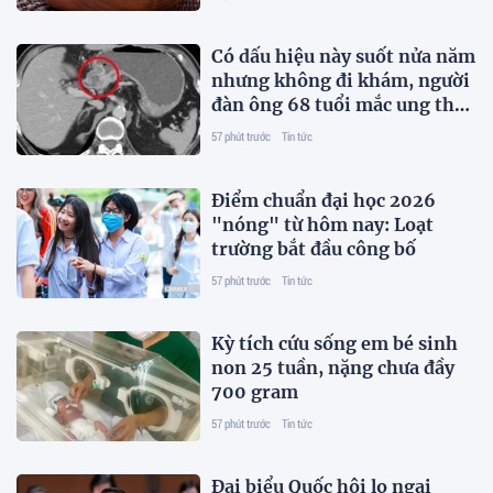
Có dấu hiệu này suốt nửa năm
nhưng không đi khám, người
đàn ông 68 tuổi mắc ung thư
giai đoạn 3
57 phút trước
Tin tức
Điểm chuẩn đại học 2026
"nóng" từ hôm nay: Loạt
trường bắt đầu công bố
57 phút trước
Tin tức
Kỳ tích cứu sống em bé sinh
non 25 tuần, nặng chưa đầy
700 gram
57 phút trước
Tin tức
Đại biểu Quốc hội lo ngại