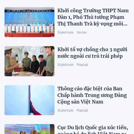
Khởi công Trường THPT Nam
Đàn 1, Phó Thủ tướng Phạm
Thị Thanh Trà kỳ vọng môi
trường giáo dục chất lượng
35 phút trước
Văn hóa
cao, nhân văn
Khởi tố vợ chồng cho 3 người
nước ngoài cư trú trái phép
35 phút trước
Pháp luật
Thông cáo đặc biệt của Ban
Chấp hành Trung ương Đảng
Cộng sản Việt Nam
35 phút trước
Pháp luật
Cục Du lịch Quốc gia xúc tiến,