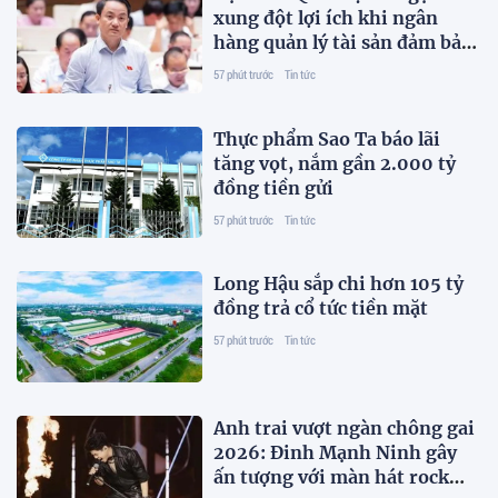
xung đột lợi ích khi ngân
hàng quản lý tài sản đảm bảo
trái phiếu
57 phút trước
Tin tức
Thực phẩm Sao Ta báo lãi
tăng vọt, nắm gần 2.000 tỷ
đồng tiền gửi
57 phút trước
Tin tức
Long Hậu sắp chi hơn 105 tỷ
đồng trả cổ tức tiền mặt
57 phút trước
Tin tức
Anh trai vượt ngàn chông gai
2026: Đinh Mạnh Ninh gây
ấn tượng với màn hát rock