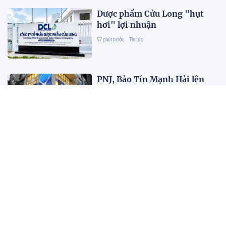
Dược phẩm Cửu Long "hụt
hơi" lợi nhuận
57 phút trước
Tin tức
PNJ, Bảo Tín Mạnh Hải lên
tiếng sau kết luận của Thanh
tra Chính phủ
57 phút trước
Tin tức
Hai phương án tên gọi cho
cầu vượt cửa biển dài nhất
miền Trung có ý nghĩa gì?
57 phút trước
Tin tức
Lễ hội Sầu riêng Đắk Lắk
2026: Nữ bí thư xã cùng