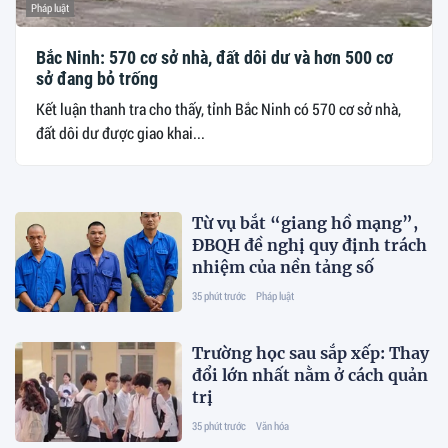
Pháp luật
Bắc Ninh: 570 cơ sở nhà, đất dôi dư và hơn 500 cơ
sở đang bỏ trống
Kết luận thanh tra cho thấy, tỉnh Bắc Ninh có 570 cơ sở nhà,
đất dôi dư được giao khai...
Từ vụ bắt “giang hồ mạng”,
ĐBQH đề nghị quy định trách
nhiệm của nền tảng số
35 phút trước
Pháp luật
Trường học sau sắp xếp: Thay
đổi lớn nhất nằm ở cách quản
trị
35 phút trước
Văn hóa