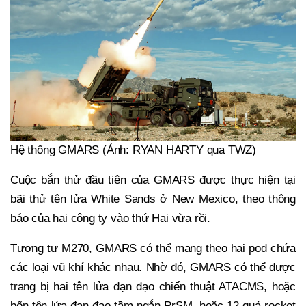
Hệ thống GMARS (Ảnh: RYAN HARTY qua TWZ)
Cuộc bắn thử đầu tiên của GMARS được thực hiện tại
bãi thử tên lửa White Sands ở New Mexico, theo thông
báo của hai công ty vào thứ Hai vừa rồi.
Tương tự M270, GMARS có thể mang theo hai pod chứa
các loại vũ khí khác nhau. Nhờ đó, GMARS có thể được
trang bị hai tên lửa đạn đạo chiến thuật ATACMS, hoặc
bốn tên lửa đạn đạo tầm ngắn PrSM, hoặc 12 quả rocket