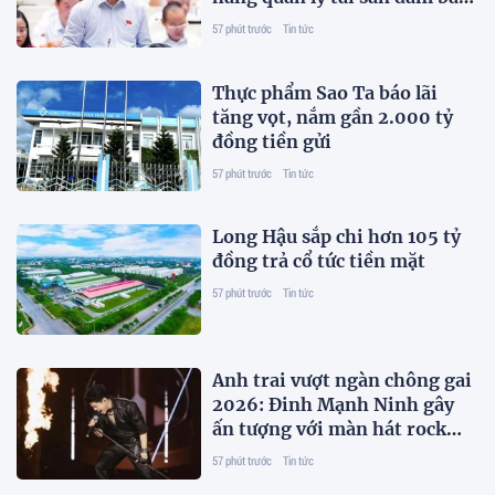
trái phiếu
57 phút trước
Tin tức
Thực phẩm Sao Ta báo lãi
tăng vọt, nắm gần 2.000 tỷ
đồng tiền gửi
57 phút trước
Tin tức
Long Hậu sắp chi hơn 105 tỷ
đồng trả cổ tức tiền mặt
57 phút trước
Tin tức
Anh trai vượt ngàn chông gai
2026: Đinh Mạnh Ninh gây
ấn tượng với màn hát rock
"cứu" đồng đội
57 phút trước
Tin tức