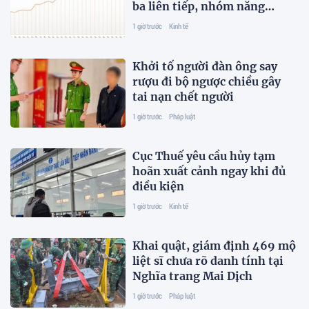
ba liên tiếp, nhóm năng
lượng ‘kéo’ thị trường
1 giờ trước
Kinh tế
Khởi tố người đàn ông say
rượu đi bộ ngược chiều gây
tai nạn chết người
1 giờ trước
Pháp luật
Cục Thuế yêu cầu hủy tạm
hoãn xuất cảnh ngay khi đủ
điều kiện
1 giờ trước
Kinh tế
Khai quật, giám định 469 mộ
liệt sĩ chưa rõ danh tính tại
Nghĩa trang Mai Dịch
1 giờ trước
Pháp luật