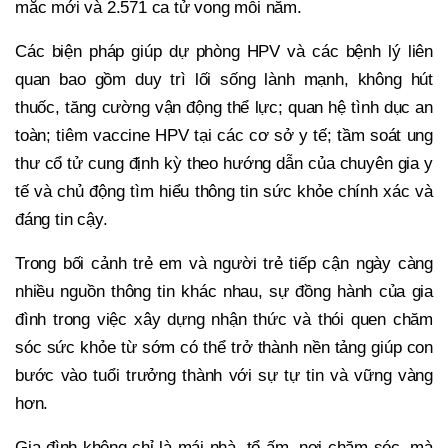
mắc mới và 2.571 ca tử vong mỗi năm.
Các biện pháp giúp dự phòng HPV và các bệnh lý liên
quan bao gồm duy trì lối sống lành mạnh, không hút
thuốc, tăng cường vận động thể lực; quan hệ tình dục an
toàn; tiêm vaccine HPV tại các cơ sở y tế; tầm soát ung
thư cổ tử cung định kỳ theo hướng dẫn của chuyên gia y
tế và chủ động tìm hiểu thông tin sức khỏe chính xác và
đáng tin cậy.
Trong bối cảnh trẻ em và người trẻ tiếp cận ngày càng
nhiều nguồn thông tin khác nhau, sự đồng hành của gia
đình trong việc xây dựng nhận thức và thói quen chăm
sóc sức khỏe từ sớm có thể trở thành nền tảng giúp con
bước vào tuổi trưởng thành với sự tự tin và vững vàng
hơn.
Gia đình không chỉ là mái nhà, tổ ấm, nơi chăm sóc, mà