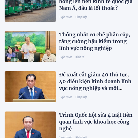
bóng lên nền kinh tế quốc gia
Nam Á, đâu là lối thoát?
1 giờ trước
Pháp luật
Thống nhất cơ chế phân cấp,
tăng cường hậu kiểm trong
lĩnh vực nông nghiệp
1 giờ trước
Kinh tế
Đề xuất cắt giảm 40 thủ tục,
40 điều kiện kinh doanh lĩnh
vực nông nghiệp và môi
trường
1 giờ trước
Pháp luật
Trình Quốc hội sửa 4 luật liên
quan lĩnh vực khoa học công
nghệ
1 giờ trước
Pháp luật