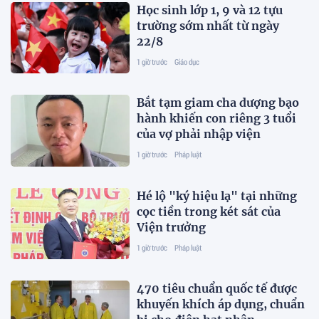
Học sinh lớp 1, 9 và 12 tựu
trường sớm nhất từ ngày
22/8
1 giờ trước
Giáo dục
Bắt tạm giam cha dượng bạo
hành khiến con riêng 3 tuổi
của vợ phải nhập viện
1 giờ trước
Pháp luật
Hé lộ "ký hiệu lạ" tại những
cọc tiền trong két sát của
Viện trưởng
1 giờ trước
Pháp luật
470 tiêu chuẩn quốc tế được
khuyến khích áp dụng, chuẩn