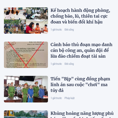
Kế hoạch hành động phòng,
chống bão, lũ, thiên tai cực
đoan và biến đổi khí hậu
1 giờ trước
Đời sống
Cảnh báo thủ đoạn mạo danh
cán bộ công an, quân đội để
lừa đảo chiếm đoạt tài sản
1 giờ trước
Đời sống
Tiến "Bịp" cùng đồng phạm
lĩnh án sau cuộc "chơi" ma
túy đá
1 giờ trước
Pháp luật
Khủng hoảng năng lượng phủ