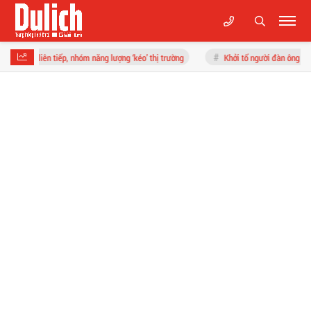
m năng lượng ‘kéo’ thị trường
Khởi tố người đàn ông say rượu đi bộ ngược chiề