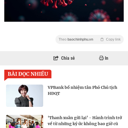
Theo
baochinhphu.vn
Copy link
Chia sẻ
In
BÀI ĐỌC NHIỀU
VPBank bổ nhiệm tân Phó Chủ tịch
HĐQT
‘Thanh xuân gửi lại’ - Hành trình trở
về từ những ký ức không bao giờ cũ