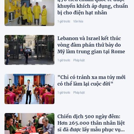
khuyến khích áp dụng, chuẩn
bị cho điện hạt nhân
1 giờ trước
Văn hóa
Lebanon và Israel kết thúc
vòng đàm phán thứ bảy do
Mỹ làm trung gian tại Rome
1 giờ trước
Pháp luật
"Chỉ có tránh xa ma túy mới
có thể làm lại cuộc đời"
1 giờ trước
Pháp luật
Chiến dịch 500 ngày đêm:
Hơn 265.000 thân nhân liệt
sĩ đã được lấy mẫu phục vụ