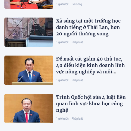
xác định danh tính
1 giờ trước
Đời sống
Xả súng tại một trường học
danh tiếng ở Thái Lan, hơn
20 người thương vong
1 giờ trước
Pháp luật
Đề xuất cắt giảm 40 thủ tục,
40 điều kiện kinh doanh lĩnh
vực nông nghiệp và môi
trường
1 giờ trước
Pháp luật
Trình Quốc hội sửa 4 luật liên
quan lĩnh vực khoa học công
nghệ
1 giờ trước
Pháp luật