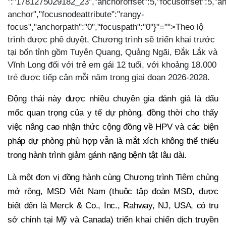
":"1781275029182_23","anchoroffset":5,"focusoffset":5,"an
anchor","focusnodeattribute":"rangy-
focus","anchorpath":"0","focuspath":"0"}"="">Theo lộ
trình được phê duyệt, Chương trình sẽ triển khai trước
tại bốn tỉnh gồm Tuyên Quang, Quảng Ngãi, Đắk Lắk và
Vĩnh Long đối với trẻ em gái 12 tuổi, với khoảng 18.000
trẻ được tiếp cận mỗi năm trong giai đoạn 2026-2028.
Động thái này được nhiều chuyên gia đánh giá là dấu
mốc quan trọng của y tế dự phòng, đồng thời cho thấy
việc nâng cao nhận thức cộng đồng về HPV và các biện
pháp dự phòng phù hợp vẫn là mắt xích không thể thiếu
trong hành trình giảm gánh nặng bệnh tật lâu dài.
Là một đơn vị đồng hành cùng Chương trình Tiêm chủng
mở rộng, MSD Việt Nam (thuộc tập đoàn MSD, được
biết đến là Merck & Co., Inc., Rahway, NJ, USA, có trụ
sở chính tại Mỹ và Canada) triển khai chiến dịch truyền