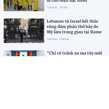
bị cho điện hạt nhân
1 giờ trước
Văn hóa
Lebanon và Israel kết thúc
vòng đàm phán thứ bảy do
Mỹ làm trung gian tại Rome
1 giờ trước
Pháp luật
"Chỉ có tránh xa ma túy mới
có thể làm lại cuộc đời"
1 giờ trước
Pháp luật
Chiến dịch 500 ngày đêm:
Hơn 265.000 thân nhân liệt
sĩ đã được lấy mẫu phục vụ
xác định danh tính
1 giờ trước
Đời sống