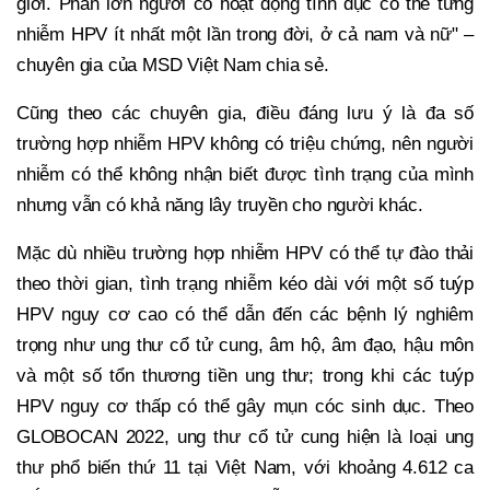
giới. Phần lớn người có hoạt động tình dục có thể từng
nhiễm HPV ít nhất một lần trong đời, ở cả nam và nữ" –
chuyên gia của MSD Việt Nam chia sẻ.
Cũng theo các chuyên gia, điều đáng lưu ý là đa số
trường hợp nhiễm HPV không có triệu chứng, nên người
nhiễm có thể không nhận biết được tình trạng của mình
nhưng vẫn có khả năng lây truyền cho người khác.
Mặc dù nhiều trường hợp nhiễm HPV có thể tự đào thải
theo thời gian, tình trạng nhiễm kéo dài với một số tuýp
HPV nguy cơ cao có thể dẫn đến các bệnh lý nghiêm
trọng như ung thư cổ tử cung, âm hộ, âm đạo, hậu môn
và một số tổn thương tiền ung thư; trong khi các tuýp
HPV nguy cơ thấp có thể gây mụn cóc sinh dục. Theo
GLOBOCAN 2022, ung thư cổ tử cung hiện là loại ung
thư phổ biến thứ 11 tại Việt Nam, với khoảng 4.612 ca