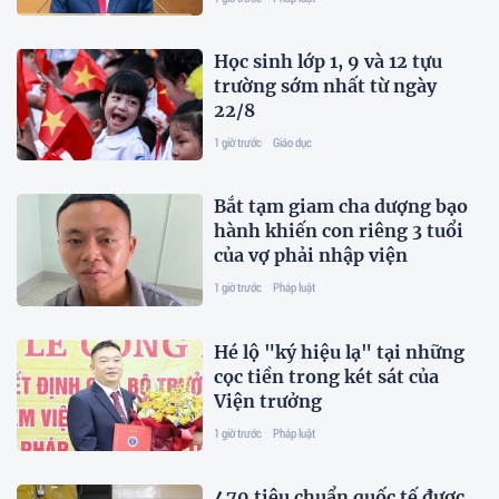
Học sinh lớp 1, 9 và 12 tựu
trường sớm nhất từ ngày
22/8
1 giờ trước
Giáo dục
Bắt tạm giam cha dượng bạo
hành khiến con riêng 3 tuổi
của vợ phải nhập viện
1 giờ trước
Pháp luật
Hé lộ "ký hiệu lạ" tại những
cọc tiền trong két sát của
Viện trưởng
1 giờ trước
Pháp luật
470 tiêu chuẩn quốc tế được