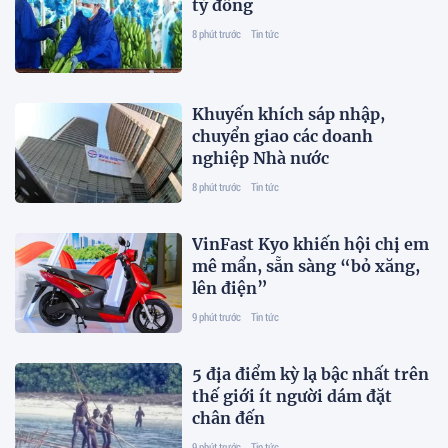
tỷ đồng
8 phút trước
Tin tức
Khuyến khích sáp nhập,
chuyển giao các doanh
nghiệp Nhà nước
8 phút trước
Tin tức
VinFast Kyo khiến hội chị em
mê mẩn, sẵn sàng “bỏ xăng,
lên điện”
9 phút trước
Tin tức
5 địa điểm kỳ lạ bậc nhất trên
thế giới ít người dám đặt
chân đến
9 phút trước
Tin tức