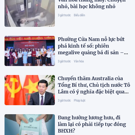
nhỏ, bài học không nhỏ
3 giờ trước
Biểu diễn
Phường Cửa Nam nỗ lực bứt
phá kinh tế số: phiên
megalive quảng bá di sản –
động lực đúc thúc tăng
3 giờ trước
Văn hóa
trưởng kinh tế 2 con số
Chuyến thăm Australia của
Tổng Bí thư, Chủ tịch nước Tô
Lâm có ý nghĩa đặc biệt quan
trọng
3 giờ trước
Pháp luật
Đang hưởng lương hưu, đi
làm lại có phải tiếp tục đóng
BHXH?