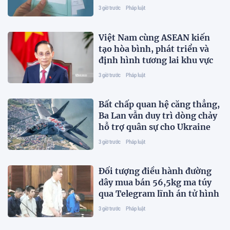
3 giờ trước
Pháp luật
Việt Nam cùng ASEAN kiến
tạo hòa bình, phát triển và
định hình tương lai khu vực
3 giờ trước
Pháp luật
Bất chấp quan hệ căng thẳng,
Ba Lan vẫn duy trì dòng chảy
hỗ trợ quân sự cho Ukraine
3 giờ trước
Pháp luật
Đối tượng điều hành đường
dây mua bán 56,5kg ma túy
qua Telegram lĩnh án tử hình
3 giờ trước
Pháp luật