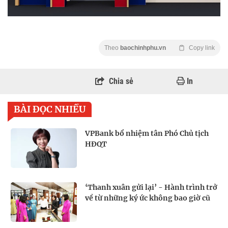
Theo
baochinhphu.vn
Copy link
Chia sẻ
In
BÀI ĐỌC NHIỀU
VPBank bổ nhiệm tân Phó Chủ tịch
HĐQT
‘Thanh xuân gửi lại’ - Hành trình trở
về từ những ký ức không bao giờ cũ