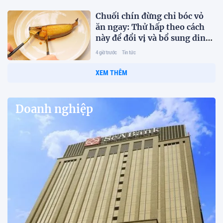
Chuối chín đừng chỉ bóc vỏ
ăn ngay: Thử hấp theo cách
này để đổi vị và bổ sung dinh
dưỡng
4 giờ trước
Tin tức
XEM THÊM
Doanh nghiệp