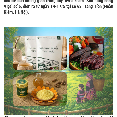
chủ đề của không gian trưng bày, livestream "Sức sống hàng
Việt" số 6, diễn ra từ ngày 14-17/5 tại số 62 Tràng Tiền (Hoàn
Kiếm, Hà Nội).