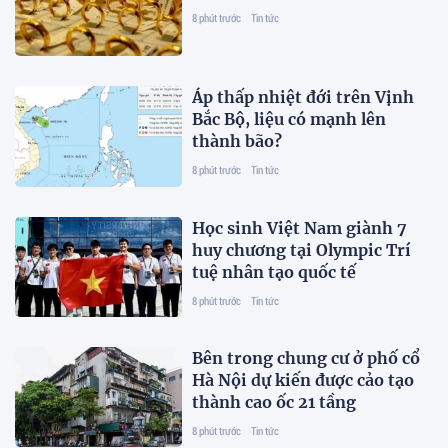
8 phút trước
Tin tức
Áp thấp nhiệt đới trên Vịnh
Bắc Bộ, liệu có mạnh lên
thành bão?
8 phút trước
Tin tức
Học sinh Việt Nam giành 7
huy chương tại Olympic Trí
tuệ nhân tạo quốc tế
8 phút trước
Tin tức
Bên trong chung cư ở phố cổ
Hà Nội dự kiến được cảo tạo
thành cao ốc 21 tầng
8 phút trước
Tin tức