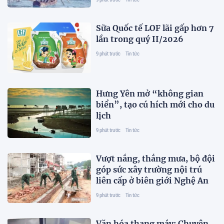
Sữa Quốc tế LOF lãi gấp hơn 7
lần trong quý II/2026
9 phút trước
Tin tức
Hưng Yên mở “không gian
biển”, tạo cú hích mới cho du
lịch
9 phút trước
Tin tức
Vượt nắng, thắng mưa, bộ đội
góp sức xây trường nội trú
liên cấp ở biên giới Nghệ An
9 phút trước
Tin tức
Văn hóa thang máy: Chuyện