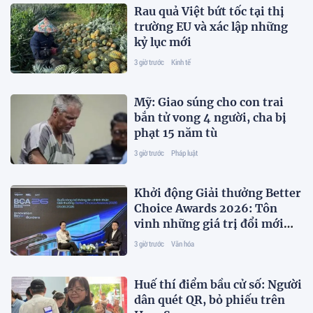
Rau quả Việt bứt tốc tại thị
trường EU và xác lập những
kỷ lục mới
3 giờ trước
Kinh tế
Mỹ: Giao súng cho con trai
bắn tử vong 4 người, cha bị
phạt 15 năm tù
3 giờ trước
Pháp luật
Khởi động Giải thưởng Better
Choice Awards 2026: Tôn
vinh những giá trị đổi mới
phục vụ người tiêu dùng
3 giờ trước
Văn hóa
Huế thí điểm bầu cử số: Người
dân quét QR, bỏ phiếu trên