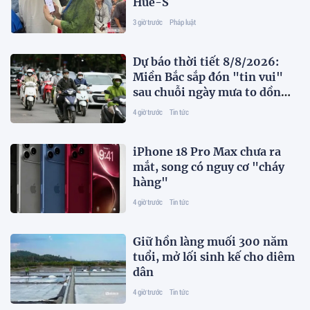
Hue-S
3 giờ trước
Pháp luật
Dự báo thời tiết 8/8/2026:
Miền Bắc sắp đón "tin vui"
sau chuỗi ngày mưa to dồn
dập
4 giờ trước
Tin tức
iPhone 18 Pro Max chưa ra
mắt, song có nguy cơ "cháy
hàng"
4 giờ trước
Tin tức
Giữ hồn làng muối 300 năm
tuổi, mở lối sinh kế cho diêm
dân
4 giờ trước
Tin tức