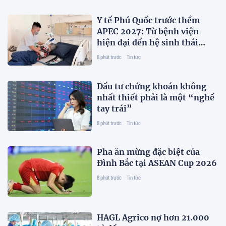
Y tế Phú Quốc trước thềm
APEC 2027: Từ bệnh viện
hiện đại đến hệ sinh thái
chuyên môn
8 phút trước
Tin tức
Đầu tư chứng khoán không
nhất thiết phải là một “nghề
tay trái”
8 phút trước
Tin tức
Pha ăn mừng đặc biệt của
Đình Bắc tại ASEAN Cup 2026
8 phút trước
Tin tức
HAGL Agrico nợ hơn 21.000