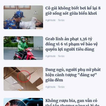
Cô gái không biết bơi kể lại 8
giờ sống sót giữa biển khơi
4 giờ trước
Tin tức
Grab lĩnh án phạt 1,36 tỷ
đồng vì 6 vi phạm về bảo vệ
quyền lợi người tiêu dùng
4 giờ trước
Tin tức
Đang ngủ, người phụ nữ phát
hiện cảnh tượng "đáng sợ"
giữa đêm
4 giờ trước
Tin tức
Không rượu bia, gan vẫn có
thể tổn thương nặng vì lý do