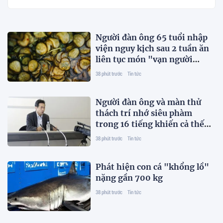
Người đàn ông 65 tuổi nhập
viện nguy kịch sau 2 tuần ăn
liên tục món "vạn người
thích"
38 phút trước
Tin tức
Người đàn ông và màn thử
thách trí nhớ siêu phàm
trong 16 tiếng khiến cả thế
giới kinh ngạc
38 phút trước
Tin tức
Phát hiện con cá "khổng lồ"
nặng gần 700 kg
38 phút trước
Tin tức