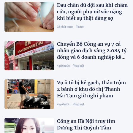
Đau chân dữ dội sau khi châm
cứu, người phụ nữ sốc nặng
khi biết sự thật đáng sợ
38 phút trước
Tin tức
Chuyển Bộ Công an vụ 7 cá
nhân giao dịch vàng 2.084 tỷ
đồng và 6 doanh nghiệp kê
khai sai thuế
4 giờ trước
Pháp luật
Vụ ô tô bị kê gạch, tháo trộm
2 bánh ở khu đô thị Thanh
Hà: Tạm giữ nghi phạm
4 giờ trước
Pháp luật
Công an Hà Nội truy tìm
Dương Thị Quỳnh Tâm