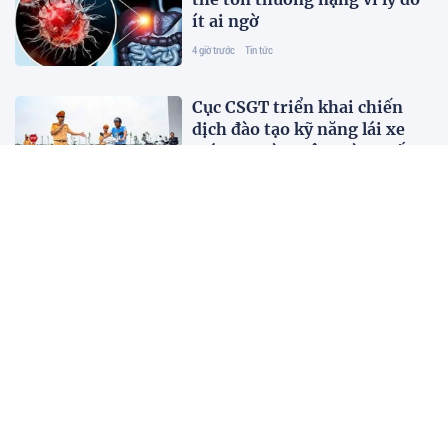
ít ai ngờ
4 giờ trước
Tin tức
Cục CSGT triển khai chiến
dịch đào tạo kỹ năng lái xe
máy an toàn trên toàn quốc
8 giờ trước
Đời sống
Năm học 2026-2027: Đổi
mới dạy học, kiểm tra, đánh
giá
8 giờ trước
Giáo dục
Thị trường dược phẩm đạt 7
tỷ USD, ngành dược hướng tới
nâng cao năng lực tự chủ
8 giờ trước
Đời sống