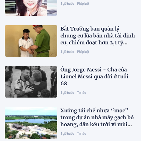
4 giờ trước
Pháp luật
Bắt Trưởng ban quản lý
chung cư lừa bán nhà tái định
cư, chiếm đoạt hơn 2,1 tỷ
đồng
4 giờ trước
Pháp luật
Ông Jorge Messi - Cha của
Lionel Messi qua đời ở tuổi
68
4 giờ trước
Tin tức
Xưởng tái chế nhựa “mọc”
trong dự án nhà máy gạch bỏ
hoang, dân kêu trời vì mùi
hôi
4 giờ trước
Tin tức