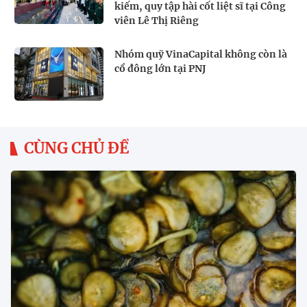
kiếm, quy tập hài cốt liệt sĩ tại Công
viên Lê Thị Riêng
Nhóm quỹ VinaCapital không còn là
cổ đông lớn tại PNJ
CÙNG CHỦ ĐỀ