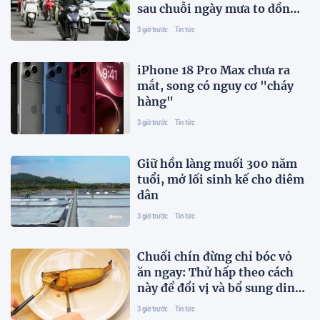
sau chuỗi ngày mưa to dồn
dập
3 giờ trước
Tin tức
iPhone 18 Pro Max chưa ra
mắt, song có nguy cơ "cháy
hàng"
3 giờ trước
Tin tức
Giữ hồn làng muối 300 năm
tuổi, mở lối sinh kế cho diêm
dân
3 giờ trước
Tin tức
Chuối chín đừng chỉ bóc vỏ
ăn ngay: Thử hấp theo cách
này để đổi vị và bổ sung dinh
dưỡng
3 giờ trước
Tin tức