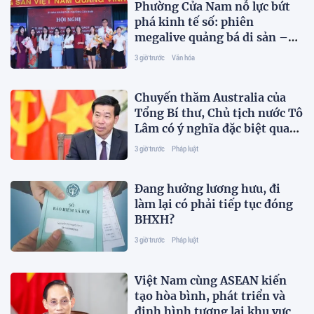
Phường Cửa Nam nỗ lực bứt
phá kinh tế số: phiên
megalive quảng bá di sản –
động lực đúc thúc tăng
3 giờ trước
Văn hóa
trưởng kinh tế 2 con số
Chuyến thăm Australia của
Tổng Bí thư, Chủ tịch nước Tô
Lâm có ý nghĩa đặc biệt quan
trọng
3 giờ trước
Pháp luật
Đang hưởng lương hưu, đi
làm lại có phải tiếp tục đóng
BHXH?
3 giờ trước
Pháp luật
Việt Nam cùng ASEAN kiến
tạo hòa bình, phát triển và
định hình tương lai khu vực