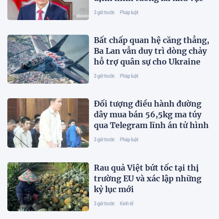
3 giờ trước
Pháp luật
Bất chấp quan hệ căng thẳng,
Ba Lan vẫn duy trì dòng chảy
hỗ trợ quân sự cho Ukraine
3 giờ trước
Pháp luật
Đối tượng điều hành đường
dây mua bán 56,5kg ma túy
qua Telegram lĩnh án tử hình
3 giờ trước
Pháp luật
Rau quả Việt bứt tốc tại thị
trường EU và xác lập những
kỷ lục mới
3 giờ trước
Kinh tế