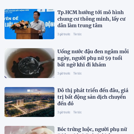
Tp.HCM hướng tới mô hình
chung cư thông minh, lấy cư
dân làm trung tâm
3 giờ trước
Tin tức
Uống nước đậu đen ngâm mỗi
ngày, người phụ nữ 59 tuổi
bất ngờ khi đi khám
3 giờ trước
Tin tức
Đô thị phát triển đến đâu, giá
trị bất động sản dịch chuyển
đến đó
3 giờ trước
Tin tức
Bóc trứng luộc, người phụ nữ