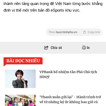
thành nền tảng quan trọng để Việt Nam từng bước khẳng
định vị thế mới trên bản đồ eSports khu vực.
Theo
baochinhphu.vn
Copy link
Chia sẻ
In
BÀI ĐỌC NHIỀU
VPBank bổ nhiệm tân Phó Chủ tịch
HĐQT
‘Thanh xuân gửi lại’ - Hành trình trở
về từ những ký ức không bao giờ cũ