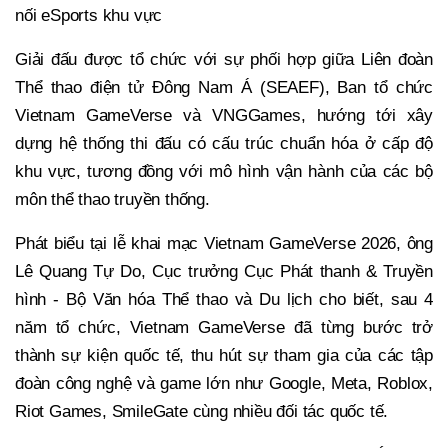
nối eSports khu vực
Giải đấu được tổ chức với sự phối hợp giữa Liên đoàn
Thể thao điện tử Đông Nam Á (SEAEF), Ban tổ chức
Vietnam GameVerse và VNGGames, hướng tới xây
dựng hệ thống thi đấu có cấu trúc chuẩn hóa ở cấp độ
khu vực, tương đồng với mô hình vận hành của các bộ
môn thể thao truyền thống.
Phát biểu tại lễ khai mạc Vietnam GameVerse 2026, ông
Lê Quang Tự Do, Cục trưởng Cục Phát thanh & Truyền
hình - Bộ Văn hóa Thể thao và Du lịch cho biết, sau 4
năm tổ chức, Vietnam GameVerse đã từng bước trở
thành sự kiện quốc tế, thu hút sự tham gia của các tập
đoàn công nghệ và game lớn như Google, Meta, Roblox,
Riot Games, SmileGate cùng nhiều đối tác quốc tế.