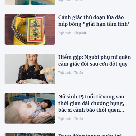
Cảnh giác thủ đoạn lừa đảo
núp bóng "giải hạn tâm linh"
7 giờ trước
Pháp luật
Hiếm gặp: Người phụ nữ quên
cảm giác đói sau cơn đột quỵ
7 giờ trước
Tin tức
Nữ sinh 15 tuổi tử vong sau
thời gian dài chướng bụng,
bác sĩ cảnh báo thói quen
"cực độc"
7 giờ trước
Tin tức