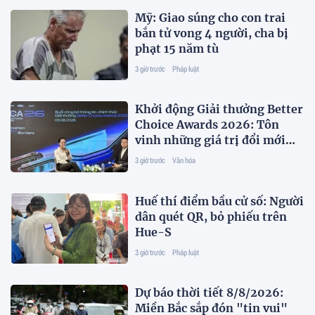
Mỹ: Giao súng cho con trai
bắn tử vong 4 người, cha bị
phạt 15 năm tù
3 giờ trước
Pháp luật
Khởi động Giải thưởng Better
Choice Awards 2026: Tôn
vinh những giá trị đổi mới
phục vụ người tiêu dùng
3 giờ trước
Văn hóa
Huế thí điểm bầu cử số: Người
dân quét QR, bỏ phiếu trên
Hue-S
3 giờ trước
Pháp luật
Dự báo thời tiết 8/8/2026:
Miền Bắc sắp đón "tin vui"