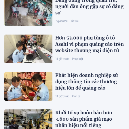
Đang đứng trong quán trà,
người đàn ông gặp sự cố đáng
sợ
7 giờ trước
Tin tức
Hơn 53.000 phụ tùng ô tô
Asahi vi phạm quảng cáo trên
website thương mại điện tử
11 giờ trước
Pháp luật
Phát hiện doanh nghiệp sử
dụng thông tin các thương
hiệu lớn để quảng cáo
11 giờ trước
Kinh tế
Khởi tố vụ buôn bán hơn
3.600 sản phẩm giả mạo
nhãn hiệu nổi tiếng