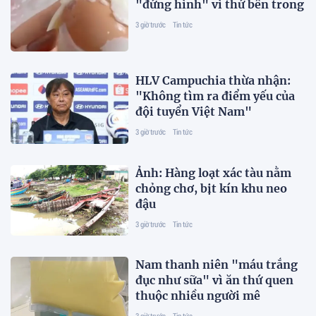
"đứng hình" vì thứ bên trong
3 giờ trước
Tin tức
HLV Campuchia thừa nhận:
"Không tìm ra điểm yếu của
đội tuyển Việt Nam"
3 giờ trước
Tin tức
Ảnh: Hàng loạt xác tàu nằm
chỏng chơ, bịt kín khu neo
đậu
3 giờ trước
Tin tức
Nam thanh niên "máu trắng
đục như sữa" vì ăn thứ quen
thuộc nhiều người mê
3 giờ trước
Tin tức