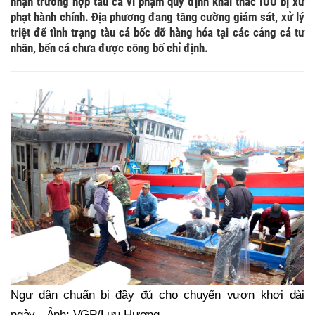
nhận trường hợp tàu cá vi phạm quy định khai thác IUU bị xử
phạt hành chính. Địa phương đang tăng cường giám sát, xử lý
triệt để tình trạng tàu cá bốc dỡ hàng hóa tại các cảng cá tư
nhân, bến cá chưa được công bố chỉ định.
Ngư dân chuẩn bị đầy đủ cho chuyến vươn khơi dài
ngày - Ảnh: VGP/Lưu Hương