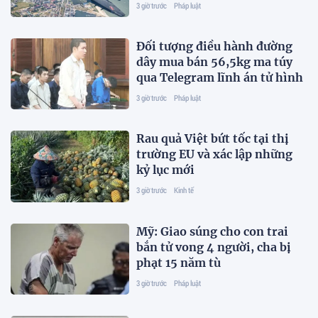
3 giờ trước
Pháp luật
Đối tượng điều hành đường
dây mua bán 56,5kg ma túy
qua Telegram lĩnh án tử hình
3 giờ trước
Pháp luật
Rau quả Việt bứt tốc tại thị
trường EU và xác lập những
kỷ lục mới
3 giờ trước
Kinh tế
Mỹ: Giao súng cho con trai
bắn tử vong 4 người, cha bị
phạt 15 năm tù
3 giờ trước
Pháp luật