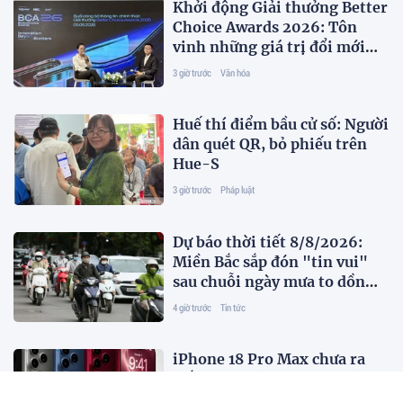
Khởi động Giải thưởng Better
Choice Awards 2026: Tôn
vinh những giá trị đổi mới
phục vụ người tiêu dùng
3 giờ trước
Văn hóa
Huế thí điểm bầu cử số: Người
dân quét QR, bỏ phiếu trên
Hue-S
3 giờ trước
Pháp luật
Dự báo thời tiết 8/8/2026:
Miền Bắc sắp đón "tin vui"
sau chuỗi ngày mưa to dồn
dập
4 giờ trước
Tin tức
iPhone 18 Pro Max chưa ra
mắt, song có nguy cơ "cháy
hàng"