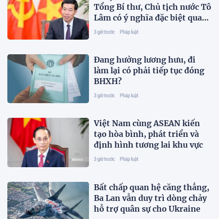
Tổng Bí thư, Chủ tịch nước Tô
Lâm có ý nghĩa đặc biệt quan
trọng
3 giờ trước
Pháp luật
Đang hưởng lương hưu, đi
làm lại có phải tiếp tục đóng
BHXH?
3 giờ trước
Pháp luật
Việt Nam cùng ASEAN kiến
tạo hòa bình, phát triển và
định hình tương lai khu vực
3 giờ trước
Pháp luật
Bất chấp quan hệ căng thẳng,
Ba Lan vẫn duy trì dòng chảy
hỗ trợ quân sự cho Ukraine