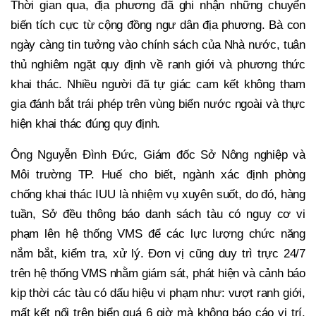
Thời gian qua, địa phương đã ghi nhận những chuyển
biến tích cực từ cộng đồng ngư dân địa phương. Bà con
ngày càng tin tưởng vào chính sách của Nhà nước, tuân
thủ nghiêm ngặt quy định về ranh giới và phương thức
khai thác. Nhiều người đã tự giác cam kết không tham
gia đánh bắt trái phép trên vùng biển nước ngoài và thực
hiện khai thác đúng quy định.
Ông Nguyễn Đình Đức, Giám đốc Sở Nông nghiệp và
Môi trường TP. Huế cho biết, ngành xác định phòng
chống khai thác IUU là nhiệm vụ xuyên suốt, do đó, hàng
tuần, Sở đều thông báo danh sách tàu có nguy cơ vi
phạm lên hệ thống VMS để các lực lượng chức năng
nắm bắt, kiểm tra, xử lý. Đơn vị cũng duy trì trực 24/7
trên hệ thống VMS nhằm giám sát, phát hiện và cảnh báo
kịp thời các tàu có dấu hiệu vi phạm như: vượt ranh giới,
mất kết nối trên biển quá 6 giờ mà không báo cáo vị trí,