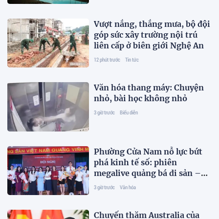
Vượt nắng, thắng mưa, bộ đội
góp sức xây trường nội trú
liên cấp ở biên giới Nghệ An
12 phút trước
Tin tức
Văn hóa thang máy: Chuyện
nhỏ, bài học không nhỏ
3 giờ trước
Biểu diễn
Phường Cửa Nam nỗ lực bứt
phá kinh tế số: phiên
megalive quảng bá di sản –
động lực đúc thúc tăng
3 giờ trước
Văn hóa
trưởng kinh tế 2 con số
Chuyến thăm Australia của