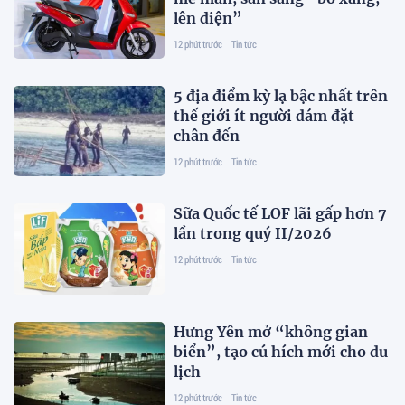
lên điện”
12 phút trước
Tin tức
5 địa điểm kỳ lạ bậc nhất trên
thế giới ít người dám đặt
chân đến
12 phút trước
Tin tức
Sữa Quốc tế LOF lãi gấp hơn 7
lần trong quý II/2026
12 phút trước
Tin tức
Hưng Yên mở “không gian
biển”, tạo cú hích mới cho du
lịch
12 phút trước
Tin tức