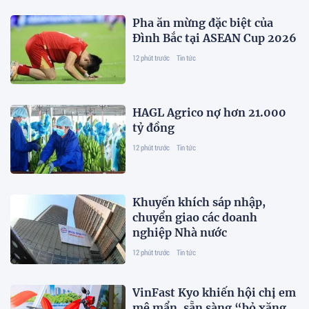
Pha ăn mừng đặc biệt của
Đình Bắc tại ASEAN Cup 2026
12 phút trước
Tin tức
HAGL Agrico nợ hơn 21.000
tỷ đồng
12 phút trước
Tin tức
Khuyến khích sáp nhập,
chuyển giao các doanh
nghiệp Nhà nước
12 phút trước
Tin tức
VinFast Kyo khiến hội chị em
mê mẩn, sẵn sàng “bỏ xăng,