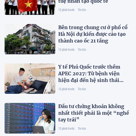
tuệ nhân tạo quốc tế
12 phút trước
Tin tức
Bên trong chung cư ở phố cổ
Hà Nội dự kiến được cảo tạo
thành cao ốc 21 tầng
12 phút trước
Tin tức
Y tế Phú Quốc trước thềm
APEC 2027: Từ bệnh viện
hiện đại đến hệ sinh thái
chuyên môn
12 phút trước
Tin tức
Đầu tư chứng khoán không
nhất thiết phải là một “nghề
tay trái”
12 phút trước
Tin tức