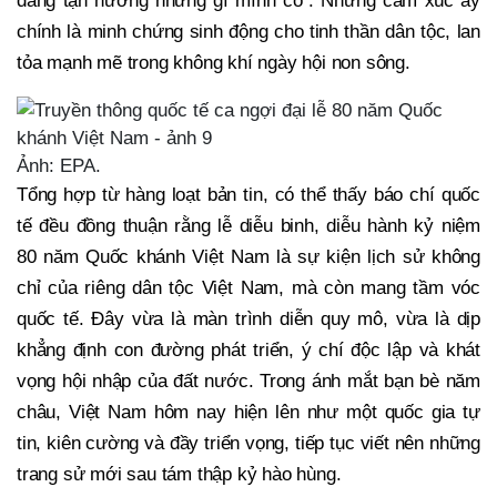
đang tận hưởng những gì mình có”. Những cảm xúc ấy
chính là minh chứng sinh động cho tinh thần dân tộc, lan
tỏa mạnh mẽ trong không khí ngày hội non sông.
Ảnh: EPA.
Tổng hợp từ hàng loạt bản tin, có thể thấy báo chí quốc
tế đều đồng thuận rằng lễ diễu binh, diễu hành kỷ niệm
80 năm Quốc khánh Việt Nam là sự kiện lịch sử không
chỉ của riêng dân tộc Việt Nam, mà còn mang tầm vóc
quốc tế. Đây vừa là màn trình diễn quy mô, vừa là dịp
khẳng định con đường phát triển, ý chí độc lập và khát
vọng hội nhập của đất nước. Trong ánh mắt bạn bè năm
châu, Việt Nam hôm nay hiện lên như một quốc gia tự
tin, kiên cường và đầy triển vọng, tiếp tục viết nên những
trang sử mới sau tám thập kỷ hào hùng.