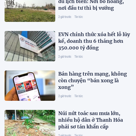
du lịch biển: Nơi bỏ hoang,
nơi đầu tư thì bị vướng
2 giờ trước
Tin tức
EVN chính thức xóa hết lỗ lũy
kế, doanh thu 6 tháng hơn
350.000 tỷ đồng
2 giờ trước
Tin tức
Bán hàng trên mạng, không
còn chuyện “bán xong là
xong”
2 giờ trước
Tin tức
Núi nứt toác sau mưa lớn,
nhiều hộ dân ở Thanh Hóa
phải sơ tán khẩn cấp
2 giờ trước
Tin tức