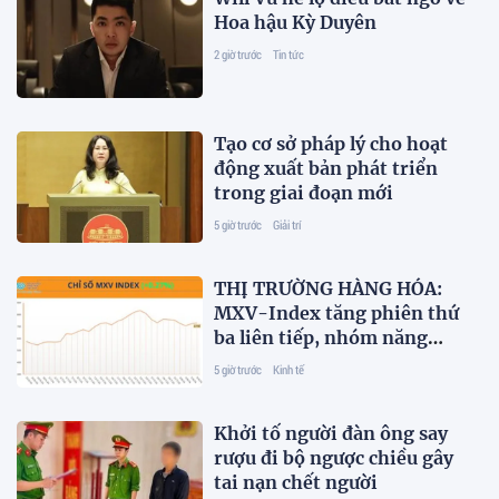
Hoa hậu Kỳ Duyên
2 giờ trước
Tin tức
Tạo cơ sở pháp lý cho hoạt
động xuất bản phát triển
trong giai đoạn mới
5 giờ trước
Giải trí
THỊ TRƯỜNG HÀNG HÓA:
MXV-Index tăng phiên thứ
ba liên tiếp, nhóm năng
lượng ‘kéo’ thị trường
5 giờ trước
Kinh tế
Khởi tố người đàn ông say
rượu đi bộ ngược chiều gây
tai nạn chết người