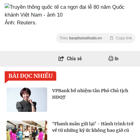
Ảnh: Reuters.
Theo
baophunuthudo.vn
Copy link
Chia sẻ
In
BÀI ĐỌC NHIỀU
VPBank bổ nhiệm tân Phó Chủ tịch
HĐQT
‘Thanh xuân gửi lại’ - Hành trình trở
về từ những ký ức không bao giờ cũ