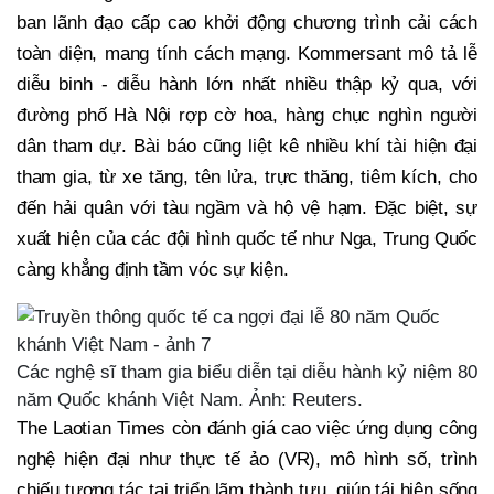
ban lãnh đạo cấp cao khởi động chương trình cải cách
toàn diện, mang tính cách mạng. Kommersant mô tả lễ
diễu binh - diễu hành lớn nhất nhiều thập kỷ qua, với
đường phố Hà Nội rợp cờ hoa, hàng chục nghìn người
dân tham dự. Bài báo cũng liệt kê nhiều khí tài hiện đại
tham gia, từ xe tăng, tên lửa, trực thăng, tiêm kích, cho
đến hải quân với tàu ngầm và hộ vệ hạm. Đặc biệt, sự
xuất hiện của các đội hình quốc tế như Nga, Trung Quốc
càng khẳng định tầm vóc sự kiện.
Các nghệ sĩ tham gia biểu diễn tại diễu hành kỷ niệm 80
năm Quốc khánh Việt Nam. Ảnh: Reuters.
The Laotian Times còn đánh giá cao việc ứng dụng công
nghệ hiện đại như thực tế ảo (VR), mô hình số, trình
chiếu tương tác tại triển lãm thành tựu, giúp tái hiện sống