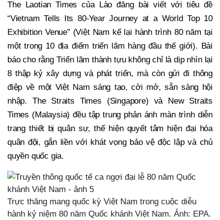
The Laotian Times của Lào đăng bài viết với tiêu đề
“Vietnam Tells Its 80-Year Journey at a World Top 10
Exhibition Venue” (Việt Nam kể lại hành trình 80 năm tại
một trong 10 địa điểm triển lãm hàng đầu thế giới). Bài
báo cho rằng Triển lãm thành tựu không chỉ là dịp nhìn lại
8 thập kỷ xây dựng và phát triển, mà còn gửi đi thông
điệp về một Việt Nam sáng tạo, cởi mở, sẵn sàng hội
nhập. The Straits Times (Singapore) và New Straits
Times (Malaysia) đều tập trung phản ánh màn trình diễn
trang thiết bị quân sự, thể hiện quyết tâm hiện đại hóa
quân đội, gắn liền với khát vọng bảo vệ độc lập và chủ
quyền quốc gia.
Trực thăng mang quốc kỳ Việt Nam trong cuộc diễu
hành kỷ niệm 80 năm Quốc khánh Việt Nam. Ảnh: EPA.