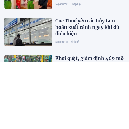
5 giờ trước
Pháp luật
Cục Thuế yêu cầu hủy tạm
hoãn xuất cảnh ngay khi đủ
điều kiện
5 giờ trước
Kinh tế
Khai quật, giám định 469 mộ
liệt sĩ chưa rõ danh tính tại
Nghĩa trang Mai Dịch
5 giờ trước
Pháp luật
Kế hoạch hành động phòng,
chống bão, lũ, thiên tai cực
đoan và biến đổi khí hậu
5 giờ trước
Đời sống