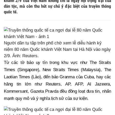
khánh 2/9 của Việt Nam không chỉ là ngày hội trọng đại của
dân tộc, mà còn thu hút sự chú ý đặc biệt của truyền thông
quốc tế.
Người dân tụ tập trên phố chờ xem lễ diễu hành kỷ
niệm 80 năm Quốc khánh Việt Nam tại Hà Nội vào ngày
2/9. Ảnh: Reuters.
Từ các tờ báo uy tín trong khu vực như The Straits
Times (Singapore), New Straits Times (Malaysia), The
Laotian Times (Lào), đến báo Granma của Cuba, hay các
hãng tin lớn như Reuters, AP, AFP, Al Jazeera,
Kommersant, Gazeta Pravda đều đồng loạt đưa tin, nhấn
mạnh quy mô và ý nghĩa lịch sử của sự kiện.