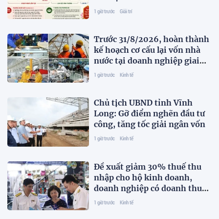
1 giờ trước
Giải trí
Trước 31/8/2026, hoàn thành
kế hoạch cơ cấu lại vốn nhà
nước tại doanh nghiệp giai
đoạn 2026-2030
1 giờ trước
Kinh tế
Chủ tịch UBND tỉnh Vĩnh
Long: Gỡ điểm nghẽn đầu tư
công, tăng tốc giải ngân vốn
1 giờ trước
Kinh tế
Đề xuất giảm 30% thuế thu
nhập cho hộ kinh doanh,
doanh nghiệp có doanh thu
đến 10 tỷ đồng
1 giờ trước
Kinh tế