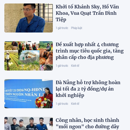
Khởi tố Khánh Sky, Hồ Văn
Khoa, Vua Quạt Trần Đình
Tiệp
1 giờ trước
Pháp luật
Đề xuất hợp nhất 4 chương
trình mục tiêu quốc gia, tăng
phân cấp cho địa phương
1 giờ trước
Kinh tế
Đà Nẵng hỗ trợ không hoàn
lại tối đa 2 tỷ đồng/dự án
khởi nghiệp
1 giờ trước
Kinh tế
Công nhân, học sinh thành
"mồi ngon" cho đường dây