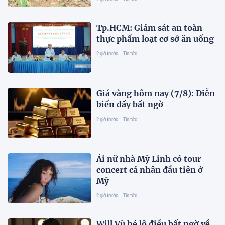
Tp.HCM: Giám sát an toàn
thực phẩm loạt cơ sở ăn uống
2 giờ trước
Tin tức
Giá vàng hôm nay (7/8): Diễn
biến đầy bất ngờ
2 giờ trước
Tin tức
Ái nữ nhà Mỹ Linh có tour
concert cá nhân đầu tiên ở
Mỹ
2 giờ trước
Tin tức
Will Vũ hé lộ điều bất ngờ về