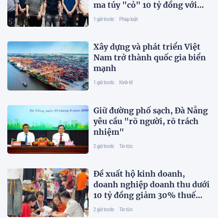
ma túy "cỏ" 10 tỷ đồng với
hàng nghìn giao dịch
1 giờ trước
Pháp luật
Xây dựng và phát triển Việt
Nam trở thành quốc gia biển
mạnh
1 giờ trước
Kinh tế
Giữ đường phố sạch, Đà Nẵng
yêu cầu "rõ người, rõ trách
nhiệm"
2 giờ trước
Tin tức
Đề xuất hộ kinh doanh,
doanh nghiệp doanh thu dưới
10 tỷ đồng giảm 30% thuế
thu nhập
2 giờ trước
Tin tức