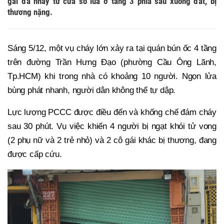
gái đã nhảy từ cửa sổ lùa ở tầng 3 phía sau xuống đất, bị
thương nặng.
Sáng 5/12, một vụ cháy lớn xảy ra tại quán bún ốc 4 tầng
trên đường Trần Hưng Đạo (phường Cầu Ông Lãnh,
Tp.HCM) khi trong nhà có khoảng 10 người. Ngọn lửa
bùng phát nhanh, người dân không thể tự dập.
Lực lượng PCCC được điều đến và khống chế đám cháy
sau 30 phút. Vụ việc khiến 4 người bị ngạt khói tử vong
(2 phụ nữ và 2 trẻ nhỏ) và 2 cô gái khác bị thương, đang
được cấp cứu.