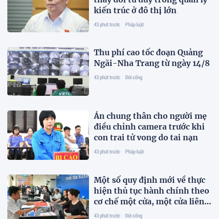
kiến trúc ở đô thị lớn
43 phút trước
Pháp luật
Thu phí cao tốc đoạn Quảng
Ngãi-Nha Trang từ ngày 14/8
43 phút trước
Đời sống
Án chung thân cho người mẹ
điều chỉnh camera trước khi
con trai tử vong do tai nạn
43 phút trước
Pháp luật
Một số quy định mới về thực
hiện thủ tục hành chính theo
cơ chế một cửa, một cửa liên
thông
43 phút trước
Đời sống