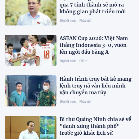
qua 7 tỉnh thành sẽ mở ra
không gian phát triển mới
50 phút trước
Pháp luật
ASEAN Cup 2026: Việt Nam
thắng Indonesia 3-0, vươn
lên ngôi đầu bảng A
50 phút trước
Giải trí
Hành trình truy bắt kẻ mang
lệnh truy nã vẫn liều mình
vận chuyển ma túy
50 phút trước
Pháp luật
Bí thư Quảng Ninh chia sẻ về
"danh xưng thành phố"
trước giờ khắc lịch sử