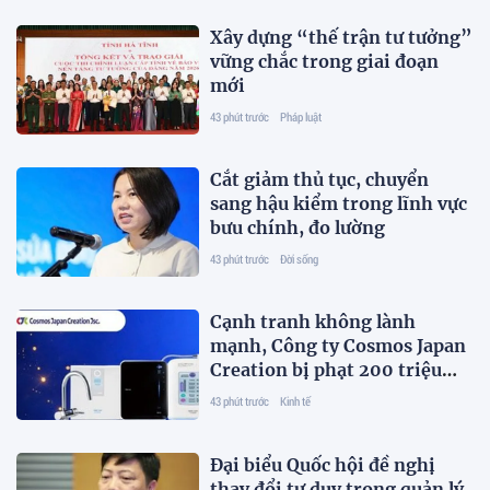
Xây dựng “thế trận tư tưởng”
vững chắc trong giai đoạn
mới
43 phút trước
Pháp luật
Cắt giảm thủ tục, chuyển
sang hậu kiểm trong lĩnh vực
bưu chính, đo lường
43 phút trước
Đời sống
Cạnh tranh không lành
mạnh, Công ty Cosmos Japan
Creation bị phạt 200 triệu
đồng
43 phút trước
Kinh tế
Đại biểu Quốc hội đề nghị
thay đổi tư duy trong quản lý