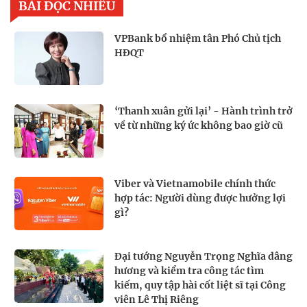
BÀI ĐỌC NHIỀU
VPBank bổ nhiệm tân Phó Chủ tịch
HĐQT
‘Thanh xuân gửi lại’ - Hành trình trở
về từ những ký ức không bao giờ cũ
Viber và Vietnamobile chính thức
hợp tác: Người dùng được hưởng lợi
gì?
Đại tướng Nguyễn Trọng Nghĩa dâng
hương và kiểm tra công tác tìm
kiếm, quy tập hài cốt liệt sĩ tại Công
viên Lê Thị Riêng