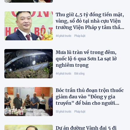
Thu giữ 4,5 tỷ đồng tiền mặt,
vàng, sổ đỏ tại nhà cựu Viện
trưởng Viện Pháp y tâm thần
Trung ương
44 phút trước
Pháp luật
Mưa lũ tràn về trong đêm,
quốc lộ 6 qua Sơn La sạt lở
nghiêm trọng
44 phút trước
Đời sống
Bóc trần thủ đoạn trộn thuốc
giảm đau vào "Đông y gia
truyền" để bán cho người
bệnh
50 phút trước
Pháp luật
Dự án đường Vành đai 5 đi