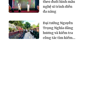
theo đuổi hình mẫu
nghệ sĩ trình diễn
đa năng
Đại tướng Nguyễn
Trọng Nghĩa dâng
hương và kiểm tra
công tác tìm kiếm,
quy tập hài cốt liệt
sĩ tại Công viên Lê
Thị Riêng