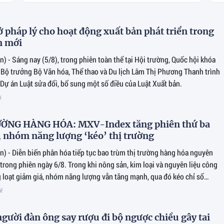
ở pháp lý cho hoạt động xuất bản phát triển trong
n mới
) - Sáng nay (5/8), trong phiên toàn thể tại Hội trường, Quốc hội khóa
 Bộ trưởng Bộ Văn hóa, Thể thao và Du lịch Lâm Thị Phương Thanh trình
 Dự án Luật sửa đổi, bổ sung một số điều của Luật Xuất bản.
í
ỜNG HÀNG HÓA: MXV-Index tăng phiên thứ ba
p, nhóm năng lượng ‘kéo’ thị trường
n) - Diễn biến phân hóa tiếp tục bao trùm thị trường hàng hóa nguyên
i trong phiên ngày 6/8. Trong khi nông sản, kim loại và nguyên liệu công
 loạt giảm giá, nhóm năng lượng vẫn tăng mạnh, qua đó kéo chỉ số
ăng 0,3%, lên 2.731 điểm.
tế
người đàn ông say rượu đi bộ ngược chiều gây tai