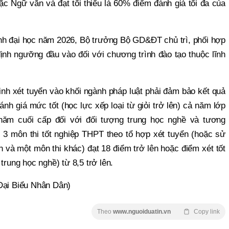
c Ngữ văn và đạt tối thiểu là 60% điểm đánh giá tối đa của
inh đại học năm 2026, Bộ trưởng Bộ GD&ĐT chủ trì, phối hợp
nh ngưỡng đầu vào đối với chương trình đào tạo thuộc lĩnh
inh xét tuyển vào khối ngành pháp luật phải đảm bảo kết quả
nh giá mức tốt (học lực xếp loại từ giỏi trở lên) cả năm lớp
năm cuối cấp đối với đối tượng trung học nghề và tương
 3 môn thi tốt nghiệp THPT theo tổ hợp xét tuyển (hoặc sử
 và một môn thi khác) đạt 18 điểm trở lên hoặc điểm xét tốt
trung học nghề) từ 8,5 trở lên.
 Đại Biểu Nhân Dân)
Theo
www.nguoiduatin.vn
Copy link