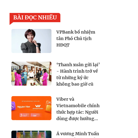
BÀI ĐỌC NHIỀU
VPBank bổ nhiệm
tân Phó Chủ tịch
HĐQT
‘Thanh xuân gửi lại’
- Hành trình trở về
từ những ký ức
không bao giờ cũ
Viber và
Vietnamobile chính
thức hợp tác: Người
dùng được hưởng
lợi gì?
Á vương Minh Tuấn