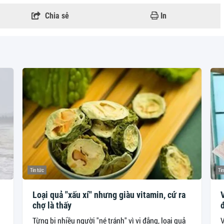
Chia sẻ
In
Tin tức
Tin
Loại quả "xấu xí" nhưng giàu vitamin, cứ ra
V
chợ là thấy
đ
Từng bị nhiều người "né tránh" vì vị đắng, loại quả
V