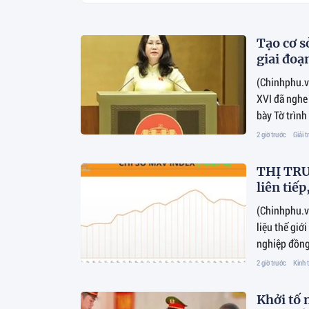
Tạo cơ s
giai đoạ
(Chinhphu.vn
XVI đã nghe
bày Tờ trình
2 giờ trước
Giải tr
THỊ TRƯ
liên tiế
(Chinhphu.v
liệu thế giớ
nghiệp đồng
MXV-Index t
2 giờ trước
Kinh 
Khởi tố 