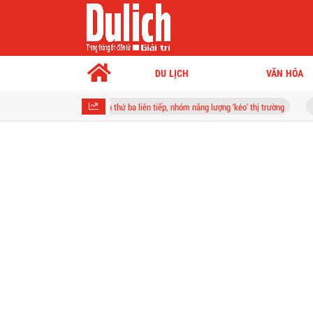
DU LỊCH
VĂN HÓA
tăng phiên thứ ba liên tiếp, nhóm năng lượng ‘kéo’ thị trường
Khởi tố người