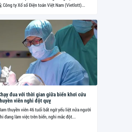
ỷ, Công ty Xổ số Điện toán Việt Nam (Vietlott)...
 tức
hạy đua với thời gian giữa biển khơi cứu
thuyền viên nghi đột quỵ
am thuyền viên 46 tuổi bất ngờ yếu liệt nửa người
hi đang làm việc trên biển, nghi mắc đột...