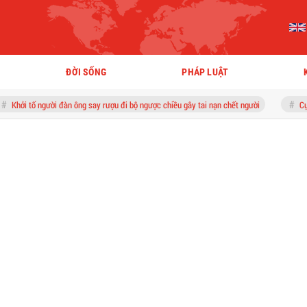
ĐỜI SỐNG
PHÁP LUẬT
 đàn ông say rượu đi bộ ngược chiều gây tai nạn chết người
Cục Thuế yêu cầu h