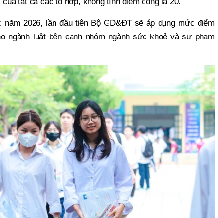
 của tất cả các tổ hợp, không tính điểm cộng là 20.
ọc năm 2026, lần đầu tiên Bộ GD&ĐT sẽ áp dụng mức điểm
ho ngành luật bên cạnh nhóm ngành sức khoẻ và sư phạm