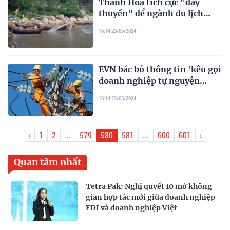
Thanh Hóa tích cực "đẩy
thuyền" để ngành du lịch
vươn khơi
16:14 23/05/2024
EVN bác bỏ thông tin 'kêu gọi
doanh nghiệp tự nguyện
giảm 30% mức sử dụng điện'
16:14 23/05/2024
‹
1
2
...
579
580
581
...
600
601
›
Quan tâm nhất
Tetra Pak: Nghị quyết 10 mở không
gian hợp tác mới giữa doanh nghiệp
FDI và doanh nghiệp Việt