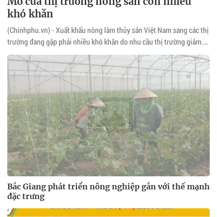
Mở cửa thị trường nông sản còn nhiều
khó khăn
(Chinhphu.vn) - Xuất khẩu nông lâm thủy sản Việt Nam sang các thị
trường đang gặp phải nhiều khó khăn do nhu cầu thị trường giảm.
Không những vậy, người tiêu dùng không chỉ quan tâm đến chất
lượng thực phẩm mà còn quan tâm đến cách thức làm ra sản phẩm,
cách doanh nghiệp đối xử với người lao động, môi trường và xã
hội…
Bắc Giang phát triển nông nghiệp gắn với thế mạnh
đặc trưng