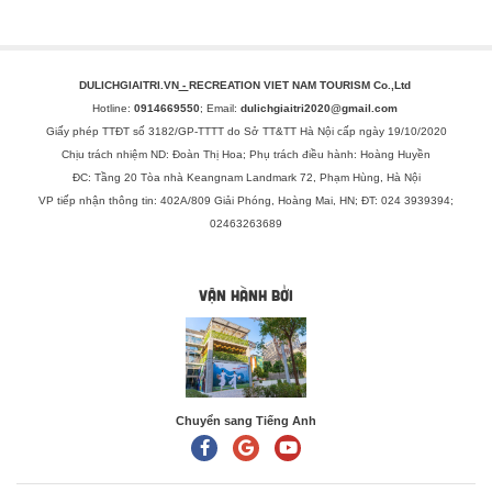
DULICHGIAITRI.VN
-
RECREATION VIET NAM TOURISM Co.,Ltd
Hotline:
0914669550
; Email:
dulichgiaitri2020@gmail.com
Giấy phép TTĐT số 3182/GP-TTTT do Sở TT&TT Hà Nội cấp ngày 19/10/2020
Chịu trách nhiệm ND: Đoàn Thị Hoa; Phụ trách điều hành: Hoàng Huyền
ĐC: Tầng 20 Tòa nhà Keangnam Landmark 72, Phạm Hùng, Hà Nội
VP tiếp nhận thông tin: 402A/809 Giải Phóng, Hoàng Mai, HN; ĐT: 024 3939394;
02463263689
Website đang trong quá trình nâng cấp và hoàn thiện kỹ thuật
VẬN HÀNH BỞI
Chuyển sang Tiếng Anh