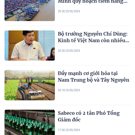
Minh quy hoạch tiềm năng
thành cảng biển đặc biệt
20:30 23/05/2024
Bộ trưởng Nguyễn Chí Dũng:
Kinh tế Việt Nam còn nhiều
cơ hội và niềm tin của các nhà
20:30 23/05/2024
đầu tư
Đẩy mạnh cơ giới hóa tại
Nam Trung bộ và Tây Nguyên
20:18 23/05/2024
Sabeco có 2 tân Phó Tổng
Giám đốc
17:00 23/05/2024