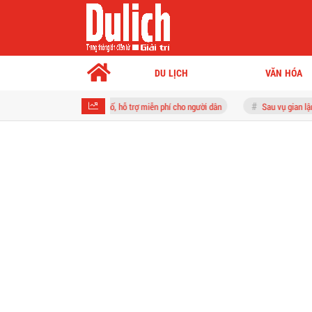
DU LỊCH
VĂN HÓA
đến tổ dân phố, hỗ trợ miễn phí cho người dân
Sau vụ gian lận thi THPT, ĐBQH n