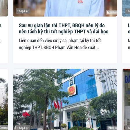
Pháp luật
Ph
n
Sau vụ gian lận thi THPT, ĐBQH nêu lý do
nên tách kỳ thi tốt nghiệp THPT và đại học
,
Liên quan đến việc xử lý sai phạm tại kỳ thi tốt
M
nghiệp THPT, ĐBQH Phạm Văn Hòa đề xuất...
n
Pháp luật
Ph