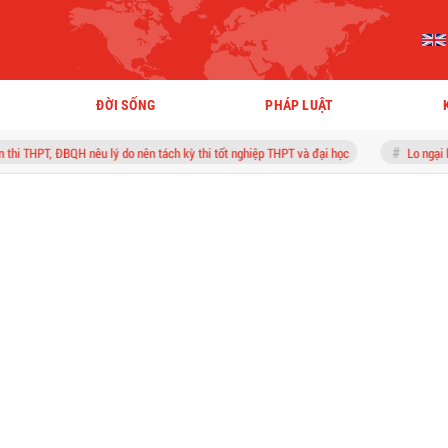
ĐỜI SỐNG
PHÁP LUẬT
êu lý do nên tách kỳ thi tốt nghiệp THPT và đại học
Lo ngại bị drone quấy nhiễ