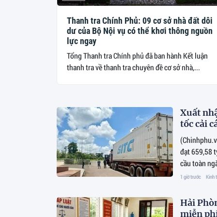
Thanh tra Chính Phủ: 09 cơ sở nhà đất dôi
dư của Bộ Nội vụ có thể khơi thông nguồn
lực ngay
Tổng Thanh tra Chính phủ đã ban hành Kết luận
thanh tra về thanh tra chuyên đề cơ sở nhà,...
Xuất nhậ
tốc cải c
(Chinhphu.v
đạt 659,58 
cầu toàn ngà
cường chống
1 giờ trước
Kinh 
Hải Phòn
miễn phí