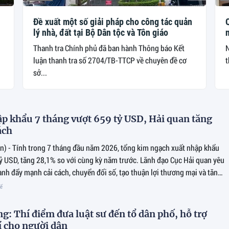
Đề xuất một số giải pháp cho công tác quản
lý nhà, đất tại Bộ Dân tộc và Tôn giáo
Thanh tra Chính phủ đã ban hành Thông báo Kết
N
luận thanh tra số 2704/TB-TTCP về chuyên đề cơ
t
sở...
p khẩu 7 tháng vượt 659 tỷ USD, Hải quan tăng
ách
n) - Tính trong 7 tháng đầu năm 2026, tổng kim ngạch xuất nhập khẩu
tỷ USD, tăng 28,1% so với cùng kỳ năm trước. Lãnh đạo Cục Hải quan yêu
nh đẩy mạnh cải cách, chuyển đổi số, tạo thuận lợi thương mại và tăng
 buôn lậu, gian lận thương mại.
tế
g: Thí điểm đưa luật sư đến tổ dân phố, hỗ trợ
 cho người dân