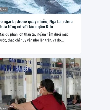
áp luật
Lo ngại bị drone quấy nhiễu, Nga làm điều
chưa từng có với tàu ngầm Kilo
ặc dù phần lớn thân tàu ngầm nằm dưới mặt
ước, tháp chỉ huy vẫn nhô lên trên, và do...
áp luật