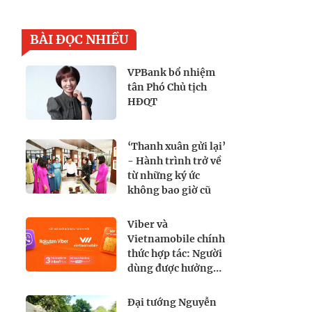
BÀI ĐỌC NHIỀU
VPBank bổ nhiệm
tân Phó Chủ tịch
HĐQT
‘Thanh xuân gửi lại’
- Hành trình trở về
từ những ký ức
không bao giờ cũ
Viber và
Vietnamobile chính
thức hợp tác: Người
dùng được hưởng
lợi gì?
Đại tướng Nguyễn