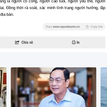
áng là người có công, người cao tuổi, người yếu thế, người
ại. Đồng thời rà soát, xác minh tình trạng người hưởng, lập
địa bàn.
Theo
www.nguoiduatin.vn
Copy link
Chia sẻ
In