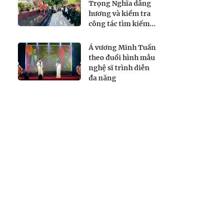
Trọng Nghĩa dâng
hương và kiểm tra
công tác tìm kiếm,
quy tập hài cốt liệt
sĩ tại Công viên Lê
Á vương Minh Tuấn
Thị Riêng
theo đuổi hình mẫu
nghệ sĩ trình diễn
đa năng