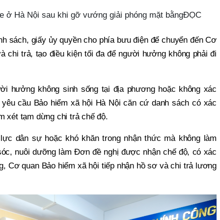
xe ở Hà Nội sau khi gỡ vướng giải phóng mặt bằngĐỌC
nh sách, giấy ủy quyền cho phía bưu điện để chuyển đến Cơ
 chi trả, tạo điều kiện tối đa để người hưởng không phải đi
ời hưởng không sinh sống tại địa phương hoặc không xác
ố yêu cầu Bảo hiểm xã hội Hà Nội căn cứ danh sách có xác
m xét tạm dừng chi trả chế độ.
 lực dân sự hoặc khó khăn trong nhận thức mà không làm
óc, nuôi dưỡng làm Đơn đề nghị được nhận chế độ, có xác
, Cơ quan Bảo hiểm xã hội tiếp nhận hồ sơ và chi trả lương