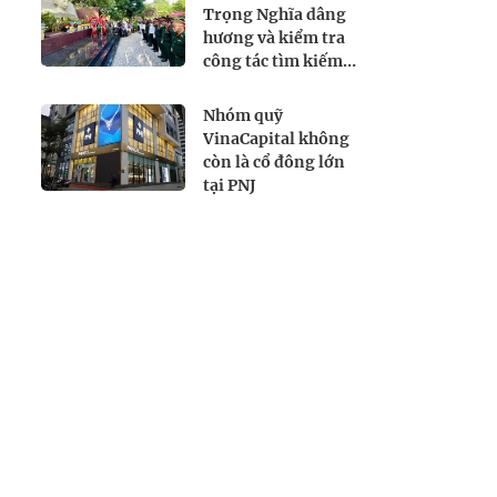
Trọng Nghĩa dâng
hương và kiểm tra
công tác tìm kiếm,
quy tập hài cốt liệt
sĩ tại Công viên Lê
Nhóm quỹ
Thị Riêng
VinaCapital không
còn là cổ đông lớn
tại PNJ