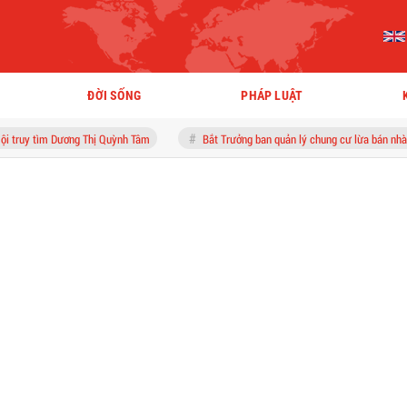
ĐỜI SỐNG
PHÁP LUẬT
Dương Thị Quỳnh Tâm
Bắt Trưởng ban quản lý chung cư lừa bán nhà tái định cư, 