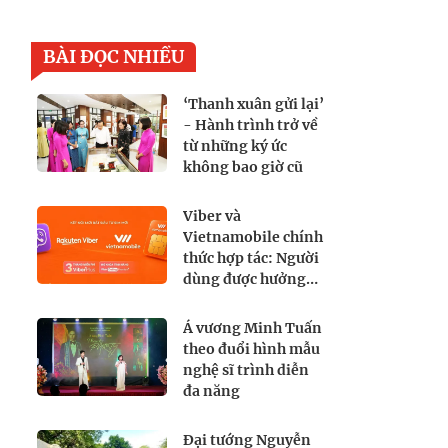
BÀI ĐỌC NHIỀU
‘Thanh xuân gửi lại’
- Hành trình trở về
từ những ký ức
không bao giờ cũ
Viber và
Vietnamobile chính
thức hợp tác: Người
dùng được hưởng
lợi gì?
Á vương Minh Tuấn
theo đuổi hình mẫu
nghệ sĩ trình diễn
đa năng
Đại tướng Nguyễn