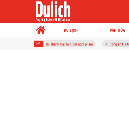
DU LỊCH
VĂN HÓA
ộm 2 bánh ở khu đô thị Thanh Hà: Tạm giữ nghi phạm
Công an Hà Nội truy tìm 