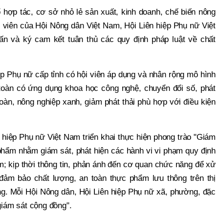
ổ hợp tác, cơ sở nhỏ lẻ sản xuất, kinh doanh, chế biến nông
i viên của Hội Nông dân Việt Nam, Hội Liên hiệp Phụ nữ Việt
n và ký cam kết tuân thủ các quy định pháp luật về chất
p Phụ nữ cấp tỉnh có hội viên áp dụng và nhân rộng mô hình
toàn có ứng dụng khoa học công nghệ, chuyển đổi số, phát
oàn, nông nghiệp xanh, giảm phát thải phù hợp với điều kiện
 hiệp Phụ nữ Việt Nam triển khai thực hiện phong trào "Giám
phẩm nhằm giám sát, phát hiện các hành vi vi phạm quy định
m; kịp thời thông tin, phản ánh đến cơ quan chức năng để xử
ảm bảo chất lượng, an toàn thực phẩm lưu thông trên thị
ng. Mỗi Hội Nông dân, Hội Liên hiệp Phụ nữ xã, phường, đặc
"giám sát cộng đồng".