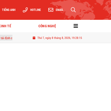
TIẾNG ANH
HOTLINE
EMAIL
KINH TẾ
CÔNG NGHỆ
chiếm đoạt hơn 2,1 tỷ đồng
Thứ 7, ngày 8 tháng 8, 2026, 19:28:16
Ông Jorge Messi - Cha của Lionel Messi qua đời ở t