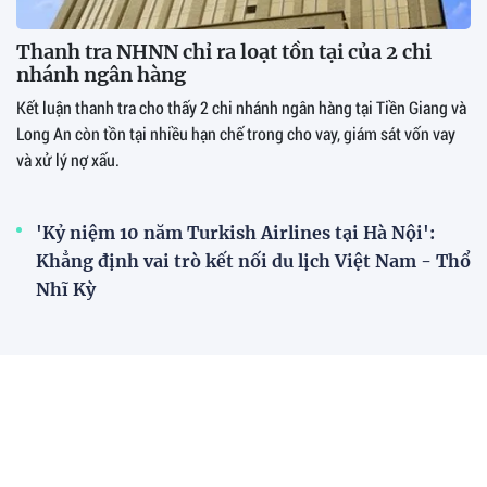
Thanh tra NHNN chỉ ra loạt tồn tại của 2 chi
nhánh ngân hàng
Kết luận thanh tra cho thấy 2 chi nhánh ngân hàng tại Tiền Giang và
Long An còn tồn tại nhiều hạn chế trong cho vay, giám sát vốn vay
và xử lý nợ xấu.
'Kỷ niệm 10 năm Turkish Airlines tại Hà Nội':
Khẳng định vai trò kết nối du lịch Việt Nam - Thổ
Nhĩ Kỳ
Phát huy vai trò tập đoàn kinh tế trong tăng
trưởng quốc gia
VietinBank tung ưu đãi lớn dành cho doanh