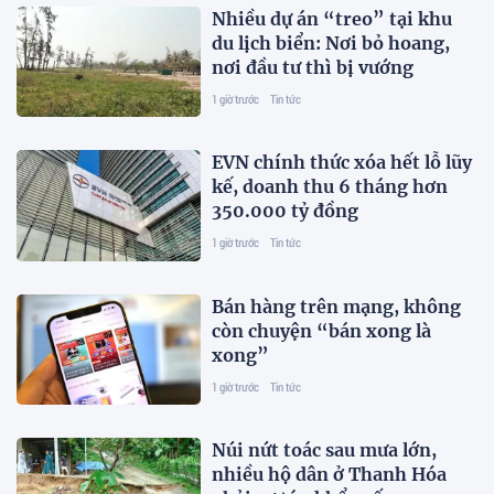
Nhiều dự án “treo” tại khu
du lịch biển: Nơi bỏ hoang,
nơi đầu tư thì bị vướng
1 giờ trước
Tin tức
EVN chính thức xóa hết lỗ lũy
kế, doanh thu 6 tháng hơn
350.000 tỷ đồng
1 giờ trước
Tin tức
Bán hàng trên mạng, không
còn chuyện “bán xong là
xong”
1 giờ trước
Tin tức
Núi nứt toác sau mưa lớn,
nhiều hộ dân ở Thanh Hóa