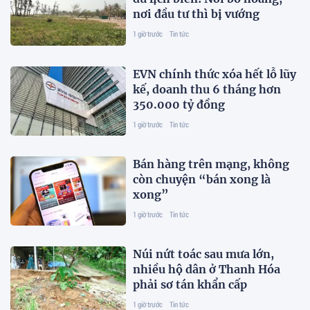
nơi đầu tư thì bị vướng
1 giờ trước
Tin tức
EVN chính thức xóa hết lỗ lũy
kế, doanh thu 6 tháng hơn
350.000 tỷ đồng
1 giờ trước
Tin tức
Bán hàng trên mạng, không
còn chuyện “bán xong là
xong”
1 giờ trước
Tin tức
Núi nứt toác sau mưa lớn,
nhiều hộ dân ở Thanh Hóa
phải sơ tán khẩn cấp
1 giờ trước
Tin tức