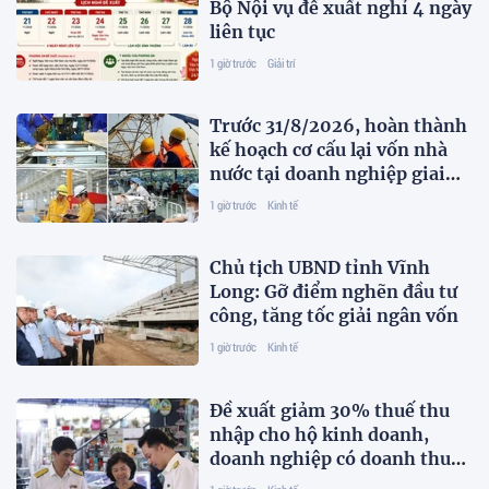
Bộ Nội vụ đề xuất nghỉ 4 ngày
liên tục
1 giờ trước
Giải trí
Trước 31/8/2026, hoàn thành
kế hoạch cơ cấu lại vốn nhà
nước tại doanh nghiệp giai
đoạn 2026-2030
1 giờ trước
Kinh tế
Chủ tịch UBND tỉnh Vĩnh
Long: Gỡ điểm nghẽn đầu tư
công, tăng tốc giải ngân vốn
1 giờ trước
Kinh tế
Đề xuất giảm 30% thuế thu
nhập cho hộ kinh doanh,
doanh nghiệp có doanh thu
đến 10 tỷ đồng