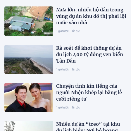
Mưa lớn, nhiều hộ dân trong
vùng dự án khu đô thị phải lội
nước vào nhà
1 giờ trước
Tin tức
Rà soát để khơi thông dự án
du lịch 400 tỷ đồng ven biển
Tân Dân
1 giờ trước
Tin tức
Chuyện tình kín tiếng của
người Nhện khép lại bằng lễ
cưới riêng tư
1 giờ trước
Tin tức
Nhiều dự án “treo” tại khu
du lịch biển: Nơi bỏ hoang,