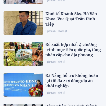
1 giờ trước
Kinh tế
Khởi tố Khánh Sky, Hồ Văn
Khoa, Vua Quạt Trần Đình
Tiệp
1 giờ trước
Pháp luật
Đề xuất hợp nhất 4 chương
trình mục tiêu quốc gia, tăng
phân cấp cho địa phương
1 giờ trước
Kinh tế
Đà Nẵng hỗ trợ không hoàn
lại tối đa 2 tỷ đồng/dự án
khởi nghiệp
1 giờ trước
Kinh tế