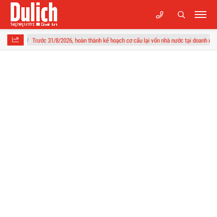
31/8/2026, hoàn thành kế hoạch cơ cấu lại vốn nhà nước tại doanh nghiệp giai đoạn 2026