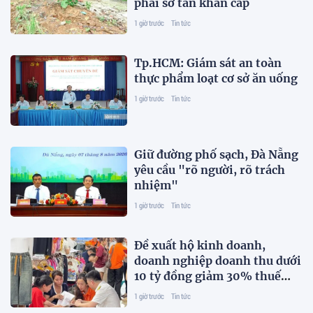
phải sơ tán khẩn cấp
1 giờ trước
Tin tức
Tp.HCM: Giám sát an toàn
thực phẩm loạt cơ sở ăn uống
1 giờ trước
Tin tức
Giữ đường phố sạch, Đà Nẵng
yêu cầu "rõ người, rõ trách
nhiệm"
1 giờ trước
Tin tức
Đề xuất hộ kinh doanh,
doanh nghiệp doanh thu dưới
10 tỷ đồng giảm 30% thuế
thu nhập
1 giờ trước
Tin tức