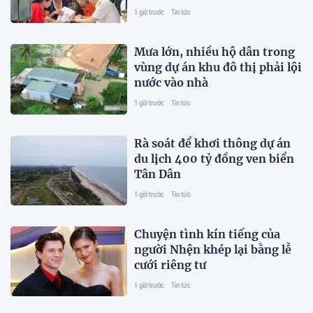
thu nhập
1 giờ trước
Tin tức
Mưa lớn, nhiều hộ dân trong
vùng dự án khu đô thị phải lội
nước vào nhà
1 giờ trước
Tin tức
Rà soát để khơi thông dự án
du lịch 400 tỷ đồng ven biển
Tân Dân
1 giờ trước
Tin tức
Chuyện tình kín tiếng của
người Nhện khép lại bằng lễ
cưới riêng tư
1 giờ trước
Tin tức