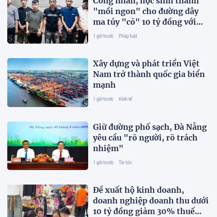
Công nhân, học sinh thành
"mồi ngon" cho đường dây
ma túy "cỏ" 10 tỷ đồng với
hàng nghìn giao dịch
1 giờ trước
Pháp luật
Xây dựng và phát triển Việt
Nam trở thành quốc gia biển
mạnh
1 giờ trước
Kinh tế
Giữ đường phố sạch, Đà Nẵng
yêu cầu "rõ người, rõ trách
nhiệm"
1 giờ trước
Tin tức
Đề xuất hộ kinh doanh,
doanh nghiệp doanh thu dưới
10 tỷ đồng giảm 30% thuế