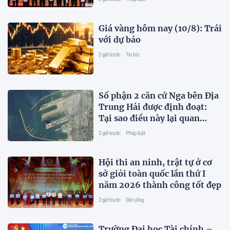
Giá vàng hôm nay (10/8): Trái
với dự báo
2 giờ trước
Tin tức
Số phận 2 căn cứ Nga bên Địa
Trung Hải được định đoạt:
Tại sao điều này lại quan
trọng?
2 giờ trước
Pháp luật
Hội thi an ninh, trật tự ở cơ
sở giỏi toàn quốc lần thứ I
năm 2026 thành công tốt đẹp
2 giờ trước
Đời sống
Trường Đại học Tài chính –