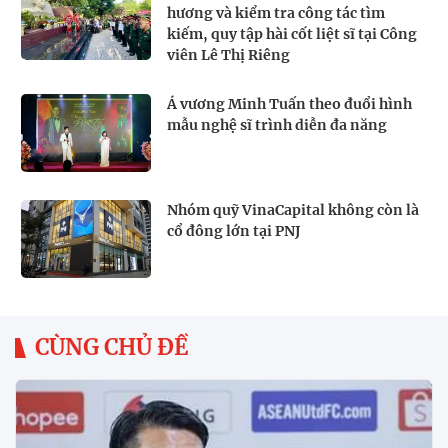
hương và kiểm tra công tác tìm
kiếm, quy tập hài cốt liệt sĩ tại Công
viên Lê Thị Riêng
Á vương Minh Tuấn theo đuổi hình
mẫu nghệ sĩ trình diễn đa năng
Nhóm quỹ VinaCapital không còn là
cổ đông lớn tại PNJ
CÙNG CHỦ ĐỀ