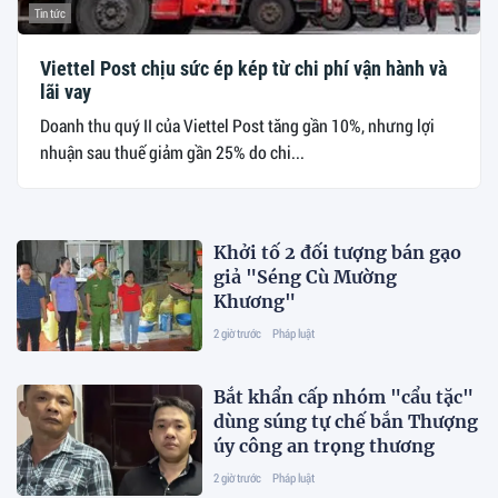
Tin tức
Viettel Post chịu sức ép kép từ chi phí vận hành và
lãi vay
Doanh thu quý II của Viettel Post tăng gần 10%, nhưng lợi
nhuận sau thuế giảm gần 25% do chi...
Khởi tố 2 đối tượng bán gạo
giả "Séng Cù Mường
Khương"
2 giờ trước
Pháp luật
Bắt khẩn cấp nhóm "cẩu tặc"
dùng súng tự chế bắn Thượng
úy công an trọng thương
2 giờ trước
Pháp luật