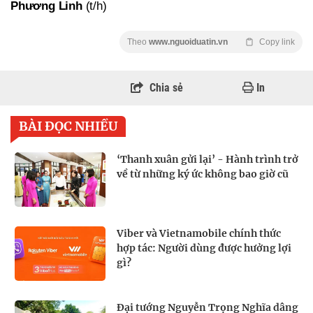
Phương Linh
(t/h)
Theo
www.nguoiduatin.vn
Copy link
Chia sẻ
In
BÀI ĐỌC NHIỀU
‘Thanh xuân gửi lại’ - Hành trình trở
về từ những ký ức không bao giờ cũ
Viber và Vietnamobile chính thức
hợp tác: Người dùng được hưởng lợi
gì?
Đại tướng Nguyễn Trọng Nghĩa dâng