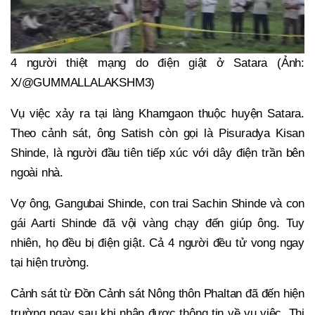
4 người thiệt mạng do điện giật ở Satara (Ảnh:
X/@GUMMALLALAKSHM3)
Vụ việc xảy ra tại làng Khamgaon thuộc huyện Satara.
Theo cảnh sát, ông Satish còn gọi là Pisuradya Kisan
Shinde, là người đầu tiên tiếp xúc với dây điện trần bên
ngoài nhà.
Vợ ông, Gangubai Shinde, con trai Sachin Shinde và con
gái Aarti Shinde đã vội vàng chạy đến giúp ông. Tuy
nhiên, họ đều bị điện giật. Cả 4 người đều tử vong ngay
tại hiện trường.
Cảnh sát từ Đồn Cảnh sát Nông thôn Phaltan đã đến hiện
trường ngay sau khi nhận được thông tin về vụ việc. Thi