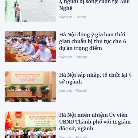
4 người bị sóng cuốn tại Mũi
Nghê
2 giờ trước
Đời sống
Hà Nội đồng ý gia hạn thời
gian chuẩn bị thủ tục cho 6
dự án trọng điểm
2 giờ trước
Pháp luật
Hà Nội sáp nhập, tổ chức lại 5
sở ngành
2 giờ trước
Pháp luật
Hà Nội miễn nhiệm Ủy viên
UBND Thành phố với 11 giám
đốc sở, ngành
2 giờ trước
Pháp luật