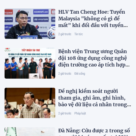
HLV Tan Cheng Hoe: Tuyển
Malaysia "không có gì để
mất" khi đối đầu với tuyển
Việt Nam ở bán kết ASEAN
2 giờ trước
Tin tức
Cup
Bệnh viện Trung ương Quân
đội 108 ứng dụng công nghệ
điện trường cao áp tích hợp
AI trong phục hồi chức năng
2 giờ trước
Đời sống
Đề nghị kiểm soát người
tham gia, ghi âm, ghi hình,
bảo vệ dữ liệu cá nhân trong
hòa giải trực tuyến
2 giờ trước
Pháp luật
Đà Nẵng: Cứu được 2 trong số