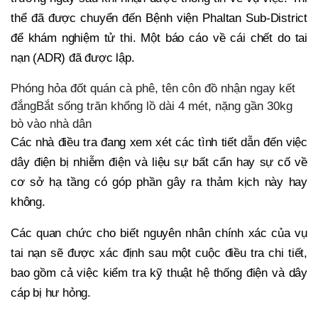
thể đã được chuyển đến Bệnh viện Phaltan Sub-District
để khám nghiệm tử thi. Một báo cáo về cái chết do tai
nạn (ADR) đã được lập.
Phóng hỏa đốt quán cà phê, tên côn đồ nhận ngay kết
đắngBắt sống trăn khổng lồ dài 4 mét, nặng gần 30kg
bò vào nhà dân
Các nhà điều tra đang xem xét các tình tiết dẫn đến việc
dây điện bị nhiễm điện và liệu sự bất cẩn hay sự cố về
cơ sở hạ tầng có góp phần gây ra thảm kịch này hay
không.
Các quan chức cho biết nguyên nhân chính xác của vụ
tai nạn sẽ được xác định sau một cuộc điều tra chi tiết,
bao gồm cả việc kiểm tra kỹ thuật hệ thống điện và dây
cáp bị hư hỏng.