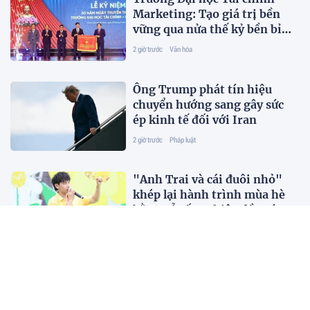
Marketing: Tạo giá trị bền
vững qua nửa thế kỷ bền bỉ
vun đắp truyền thống và tri
2 giờ trước
Văn hóa
thức
Ông Trump phát tín hiệu
chuyển hướng sang gây sức
ép kinh tế đối với Iran
2 giờ trước
Pháp luật
"Anh Trai và cái đuôi nhỏ"
khép lại hành trình mùa hè
bằng Lễ tốt nghiệp đầy xúc
động
2 giờ trước
Giải trí
Bộ trưởng Tư pháp làm rõ cơ
chế bầu, chỉ định hoà giải
viên