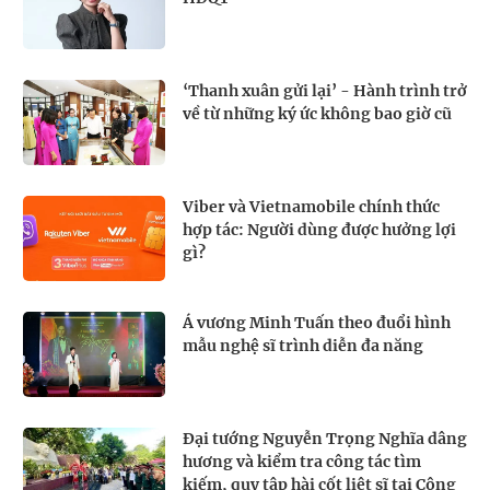
‘Thanh xuân gửi lại’ - Hành trình trở
về từ những ký ức không bao giờ cũ
Viber và Vietnamobile chính thức
hợp tác: Người dùng được hưởng lợi
gì?
Á vương Minh Tuấn theo đuổi hình
mẫu nghệ sĩ trình diễn đa năng
Đại tướng Nguyễn Trọng Nghĩa dâng
hương và kiểm tra công tác tìm
kiếm, quy tập hài cốt liệt sĩ tại Công