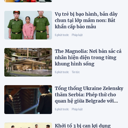
Vụ trẻ bị bạo hành, bắn dây
chun tại lớp mầm non: Bắt
khẩn cấp bảo mẫu
6 phút trước
Pháp luật
The Magnolia: Nơi bản sắc cá
nhân hiện diện trong từng
khung hình sống
6 phút trước
Tin tức
Tổng thống Ukraine Zelensky
thăm Serbia: Phép thử cho
quan hệ giữa Belgrade với
Moscow và EU
6 phút trước
Pháp luật
Khởi tố 3 bị can lợi dụng