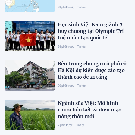
29 phút trước
Tin tức
Học sinh Việt Nam giành 7
huy chương tại Olympic Trí
tuệ nhân tạo quốc tế
29 phút trước
Tin tức
Bên trong chung cư ở phố cổ
Hà Nội dự kiến được cảo tạo
thành cao ốc 21 tầng
29 phút trước
Tin tức
Ngành sữa Việt: Mô hình
chuỗi liên kết và diện mạo
nông thôn mới
7 phút trước
Kinh tế