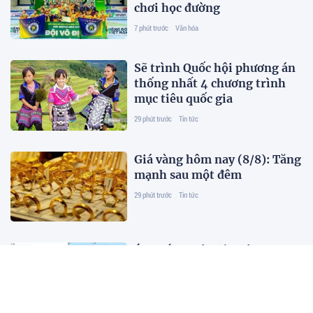
chơi học đường
7 phút trước
Văn hóa
Sẽ trình Quốc hội phương án
thống nhất 4 chương trình
mục tiêu quốc gia
29 phút trước
Tin tức
Giá vàng hôm nay (8/8): Tăng
mạnh sau một đêm
29 phút trước
Tin tức
Áp thấp nhiệt đới trên Vịnh
Bắc Bộ, liệu có mạnh lên
thành bão?
29 phút trước
Tin tức