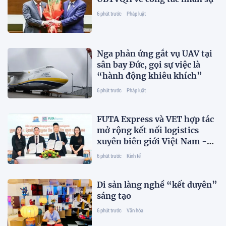
6 phút trước
Pháp luật
Nga phản ứng gắt vụ UAV tại
sân bay Đức, gọi sự việc là
“hành động khiêu khích”
6 phút trước
Pháp luật
FUTA Express và VET hợp tác
mở rộng kết nối logistics
xuyên biên giới Việt Nam -
Campuchia
6 phút trước
Kinh tế
Di sản làng nghề “kết duyên”
sáng tạo
6 phút trước
Văn hóa