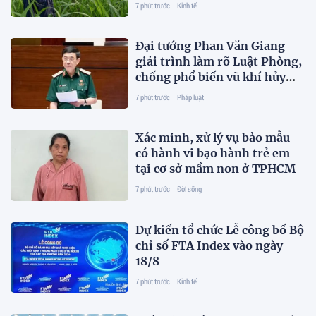
7 phút trước
Kinh tế
Đại tướng Phan Văn Giang
giải trình làm rõ Luật Phòng,
chống phổ biến vũ khí hủy
diệt hàng loạt
7 phút trước
Pháp luật
Xác minh, xử lý vụ bảo mẫu
có hành vi bạo hành trẻ em
tại cơ sở mầm non ở TPHCM
7 phút trước
Đời sống
Dự kiến tổ chức Lễ công bố Bộ
chỉ số FTA Index vào ngày
18/8
7 phút trước
Kinh tế