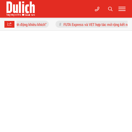
g khiêu khích”
FUTA Express và VET hợp tác mở rộng kết nối logistics xuyên bi