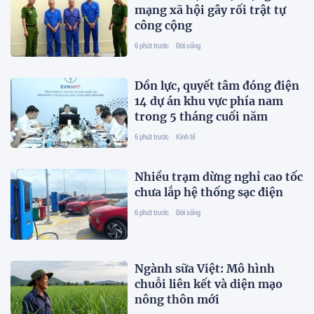
mạng xã hội gây rối trật tự
công cộng
6 phút trước
Đời sống
Dồn lực, quyết tâm đóng điện
14 dự án khu vực phía nam
trong 5 tháng cuối năm
6 phút trước
Kinh tế
Nhiều trạm dừng nghỉ cao tốc
chưa lắp hệ thống sạc điện
6 phút trước
Đời sống
Ngành sữa Việt: Mô hình
chuỗi liên kết và diện mạo
nông thôn mới