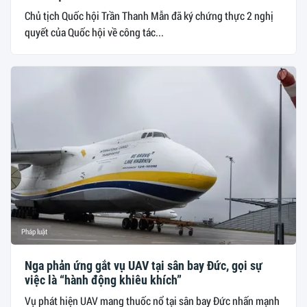
Chủ tịch Quốc hội Trần Thanh Mẫn đã ký chứng thực 2 nghị
quyết của Quốc hội về công tác...
Pháp luật
Nga phản ứng gắt vụ UAV tại sân bay Đức, gọi sự
việc là “hành động khiêu khích”
Vụ phát hiện UAV mang thuốc nổ tại sân bay Đức nhấn mạnh