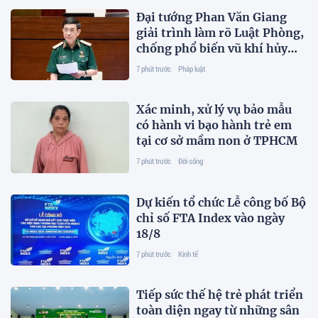
Đại tướng Phan Văn Giang
giải trình làm rõ Luật Phòng,
chống phổ biến vũ khí hủy
diệt hàng loạt
7 phút trước
Pháp luật
Xác minh, xử lý vụ bảo mẫu
có hành vi bạo hành trẻ em
tại cơ sở mầm non ở TPHCM
7 phút trước
Đời sống
Dự kiến tổ chức Lễ công bố Bộ
chỉ số FTA Index vào ngày
18/8
7 phút trước
Kinh tế
Tiếp sức thế hệ trẻ phát triển
toàn diện ngay từ những sân