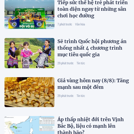
Tiếp sức thế hệ trẻ phát triển
toàn diện ngay từ những sân
chơi học đường
7 phút trước
Văn hóa
Sẽ trình Quốc hội phương án
thống nhất 4 chương trình
mục tiêu quốc gia
29 phút trước
Tin tức
Giá vàng hôm nay (8/8): Tăng
mạnh sau một đêm
29 phút trước
Tin tức
Áp thấp nhiệt đới trên Vịnh
Bắc Bộ, liệu có mạnh lên
thành bão?