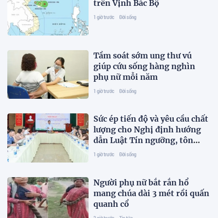
trên Vịnh Bắc Bộ
1 giờ trước
Đời sống
Tầm soát sớm ung thư vú
giúp cứu sống hàng nghìn
phụ nữ mỗi năm
1 giờ trước
Đời sống
Sức ép tiến độ và yêu cầu chất
lượng cho Nghị định hướng
dẫn Luật Tín ngưỡng, tôn
giáo
1 giờ trước
Đời sống
Người phụ nữ bắt rắn hổ
mang chúa dài 3 mét rồi quấn
quanh cổ
2 giờ trước
Tin tức