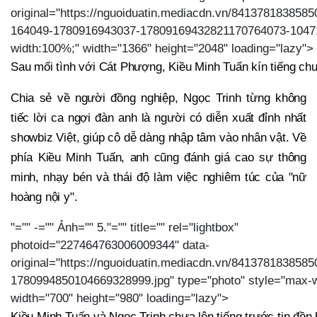
original="https://nguoiduatin.mediacdn.vn/8413781838
164049-1780916943037-17809169432821170764073-104712
width:100%;" width="1366" height="2048" loading="lazy">
Sau mối tình với Cát Phượng, Kiều Minh Tuấn kín tiếng ch
Chia sẻ về người đồng nghiệp, Ngọc Trinh từng không
tiếc lời ca ngợi đàn anh là người có diễn xuất đỉnh nhất
showbiz Việt, giúp cô dễ dàng nhập tâm vào nhân vật. Về
phía Kiều Minh Tuấn, anh cũng đánh giá cao sự thông
minh, nhạy bén và thái độ làm việc nghiêm túc của "nữ
hoàng nội y".
"="" -="" Ảnh="" 5."="" title="" rel="lightbox"
photoid="227464763006009344" data-
original="https://nguoiduatin.mediacdn.vn/8413781838585
1780994850104669328999.jpg" type="photo" style="max-
width="700" height="980" loading="lazy">
Kiều Minh Tuấn và Ngọc Trinh chưa lên tiếng trước tin đồn