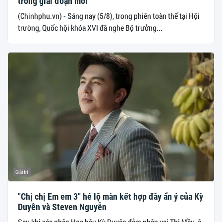
trong giai đoạn mới
(Chinhphu.vn) - Sáng nay (5/8), trong phiên toàn thể tại Hội
trường, Quốc hội khóa XVI đã nghe Bộ trưởng...
Giải trí
"Chị chị Em em 3" hé lộ màn kết hợp đầy ẩn ý của Kỳ
Duyên và Steven Nguyễn
Sau khi xác nhận Hoa hậu Kỳ Duyên đảm nhận vai Thị Mầu, ê-