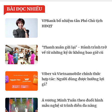
BÀI ĐỌC NHIỀU
VPBank bổ nhiệm tân Phó Chủ tịch
HĐQT
‘Thanh xuân gửi lại’ - Hành trình trở
về từ những ký ức không bao giờ cũ
Viber và Vietnamobile chính thức
hợp tác: Người dùng được hưởng lợi
gì?
Á vương Minh Tuấn theo đuổi hình
mẫu nghệ sĩ trình diễn đa năng