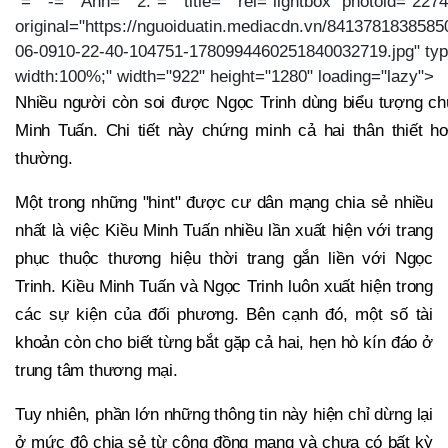
"="" -="" Ảnh="" 2."="" title="" rel="lightbox" photoid="2
original="https://nguoiduatin.mediacdn.vn/841378183858
06-0910-22-40-104751-1780994460251840032719.jpg" typ
width:100%;" width="922" height="1280" loading="lazy">
Nhiều người còn soi được Ngọc Trinh dùng biểu tượng ch
Minh Tuấn. Chi tiết này chứng minh cả hai thân thiết 
thường.
Một trong những "hint" được cư dân mạng chia sẻ nhiều
nhất là việc Kiều Minh Tuấn nhiều lần xuất hiện với trang
phục thuộc thương hiệu thời trang gắn liền với Ngọc
Trinh. Kiều Minh Tuấn và Ngọc Trinh luôn xuất hiện trong
các sự kiện của đối phương. Bên cạnh đó, một số tài
khoản còn cho biết từng bắt gặp cả hai, hẹn hò kín đáo ở
trung tâm thương mại.
Tuy nhiên, phần lớn những thông tin này hiện chỉ dừng lại
ở mức độ chia sẻ từ cộng đồng mạng và chưa có bất kỳ