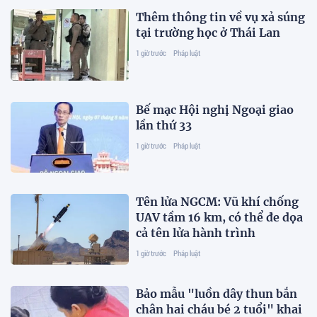
Thêm thông tin về vụ xả súng
tại trường học ở Thái Lan
1 giờ trước
Pháp luật
Bế mạc Hội nghị Ngoại giao
lần thứ 33
1 giờ trước
Pháp luật
Tên lửa NGCM: Vũ khí chống
UAV tầm 16 km, có thể đe dọa
cả tên lửa hành trình
1 giờ trước
Pháp luật
Bảo mẫu "luồn dây thun bắn
chân hai cháu bé 2 tuổi" khai