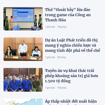
Thử "thoát bẫy" lừa đảo
trong game của Công an
Thanh Hóa
1 giờ trước
Pháp luật
Dự án Luật Phát triển đô thị
mang ý nghĩa chiến lược và
mang tính đột phá về thể chế
1 giờ trước
Đời sống
Tuyên án vụ khai thác trái
phép khoáng sản trị giá hơn
1.500 tỷ đồng
1 giờ trước
Pháp luật
Áp thấp nhiệt đới xuất hiện