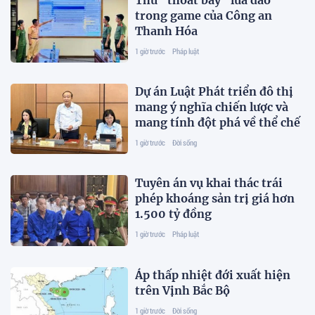
trong game của Công an
Thanh Hóa
1 giờ trước
Pháp luật
Dự án Luật Phát triển đô thị
mang ý nghĩa chiến lược và
mang tính đột phá về thể chế
1 giờ trước
Đời sống
Tuyên án vụ khai thác trái
phép khoáng sản trị giá hơn
1.500 tỷ đồng
1 giờ trước
Pháp luật
Áp thấp nhiệt đới xuất hiện
trên Vịnh Bắc Bộ
1 giờ trước
Đời sống