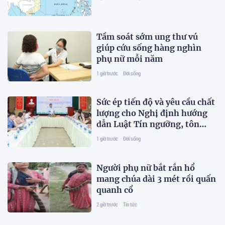
Tầm soát sớm ung thư vú
giúp cứu sống hàng nghìn
phụ nữ mỗi năm
1 giờ trước
Đời sống
Sức ép tiến độ và yêu cầu chất
lượng cho Nghị định hướng
dẫn Luật Tín ngưỡng, tôn
giáo
1 giờ trước
Đời sống
Người phụ nữ bắt rắn hổ
mang chúa dài 3 mét rồi quấn
quanh cổ
2 giờ trước
Tin tức