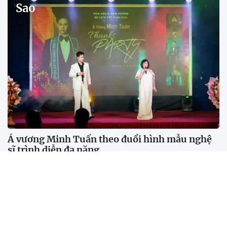
Sao
Á vương Minh Tuấn theo đuổi hình mẫu nghệ
sĩ trình diễn đa năng
Minh Tuấn - Á vương 3 cuộc thi Hoa hậu & Nam vương du lịch Việt
Nam 2026 chính thức công bố sẽ “lấn sân” sang lĩnh vực âm nhạc
trong buổi gặp gỡ truyền thông sau thời gian đăng quang.
Nghiên cứu kỹ lưỡng phương án chuyển giao quản