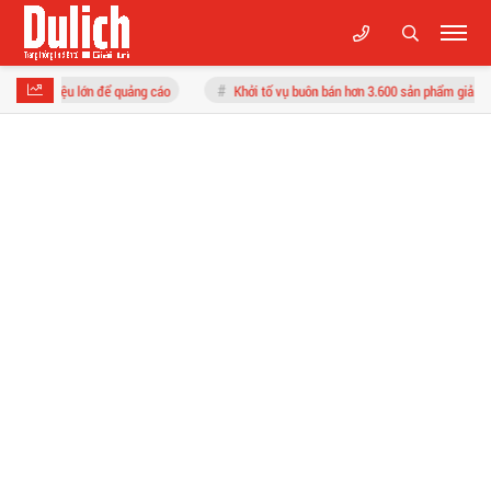
n để quảng cáo
Khởi tố vụ buôn bán hơn 3.600 sản phẩm giả mạo nhãn hiệu nổi t