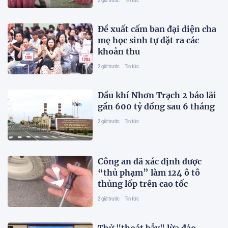
Đề xuất cấm ban đại diện cha
mẹ học sinh tự đặt ra các
khoản thu
2 giờ trước
Tin tức
Dầu khí Nhơn Trạch 2 báo lãi
gần 600 tỷ đồng sau 6 tháng
2 giờ trước
Tin tức
Công an đã xác định được
“thủ phạm” làm 124 ô tô
thủng lốp trên cao tốc
2 giờ trước
Tin tức
Thử "thoát bẫy" lừa đảo