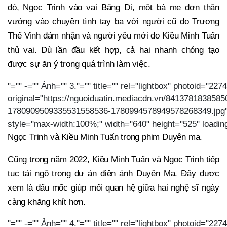
đó, Ngọc Trinh vào vai Băng Di, một bà mẹ đơn thân
vướng vào chuyện tình tay ba với người cũ do Trương
Thế Vinh đảm nhận và người yêu mới do Kiều Minh Tuấn
thủ vai. Dù lần đầu kết hợp, cả hai nhanh chóng tạo
được sự ăn ý trong quá trình làm việc.
"="" -="" Ảnh="" 3."="" title="" rel="lightbox" photoid="2
original="https://nguoiduatin.mediacdn.vn/8413781838585
1780909509335531558536-1780994578949578268349.jpg"
style="max-width:100%;" width="640" height="525" loadin
Ngọc Trinh và Kiều Minh Tuấn trong phim Duyên ma.
Cũng trong năm 2022, Kiều Minh Tuấn và Ngọc Trinh tiếp
tục tái ngộ trong dự án điện ảnh Duyên Ma. Đây được
xem là dấu mốc giúp mối quan hệ giữa hai nghệ sĩ ngày
càng khăng khít hơn.
"="" -="" Ảnh="" 4."="" title="" rel="lightbox" photoid="2