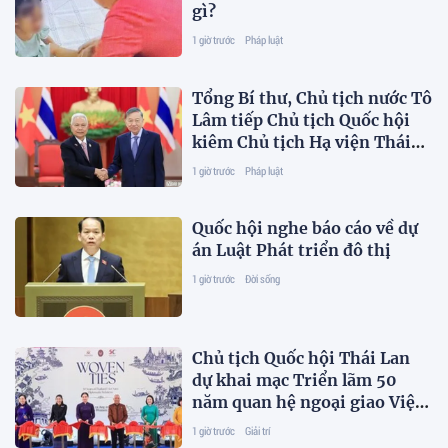
gì?
1 giờ trước
Pháp luật
Tổng Bí thư, Chủ tịch nước Tô
Lâm tiếp Chủ tịch Quốc hội
kiêm Chủ tịch Hạ viện Thái
Lan
1 giờ trước
Pháp luật
Quốc hội nghe báo cáo về dự
án Luật Phát triển đô thị
1 giờ trước
Đời sống
Chủ tịch Quốc hội Thái Lan
dự khai mạc Triển lãm 50
năm quan hệ ngoại giao Việt
Nam-Thái Lan
1 giờ trước
Giải trí