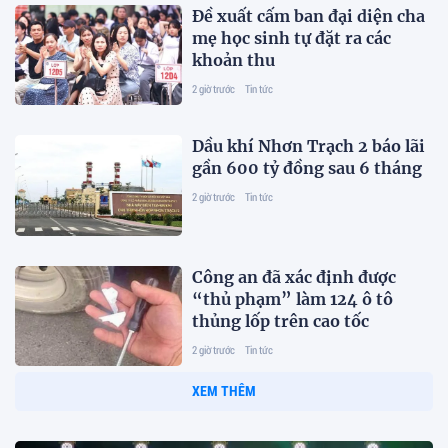
Đề xuất cấm ban đại diện cha
mẹ học sinh tự đặt ra các
khoản thu
2 giờ trước
Tin tức
Dầu khí Nhơn Trạch 2 báo lãi
gần 600 tỷ đồng sau 6 tháng
2 giờ trước
Tin tức
Công an đã xác định được
“thủ phạm” làm 124 ô tô
thủng lốp trên cao tốc
2 giờ trước
Tin tức
XEM THÊM