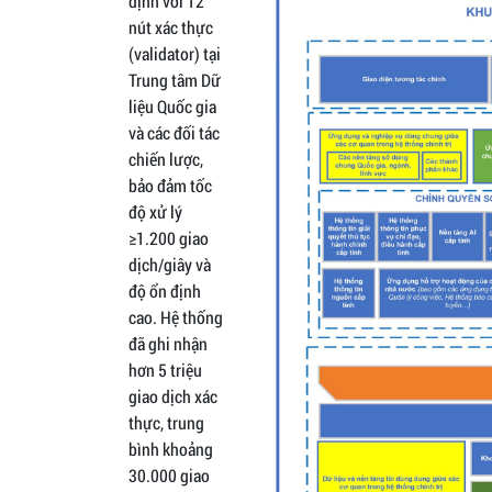
định với 12
nút xác thực
(validator) tại
Trung tâm Dữ
liệu Quốc gia
và các đối tác
chiến lược,
bảo đảm tốc
độ xử lý
≥1.200 giao
dịch/giây và
độ ổn định
cao. Hệ thống
đã ghi nhận
hơn 5 triệu
giao dịch xác
thực, trung
bình khoảng
30.000 giao