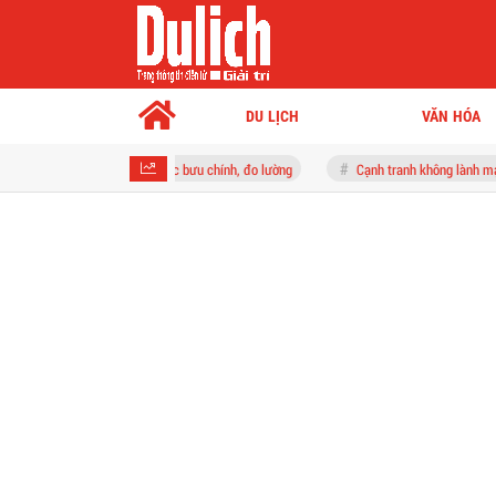
DU LỊCH
VĂN HÓA
trong lĩnh vực bưu chính, đo lường
Cạnh tranh không lành mạnh, Công ty Cosmo