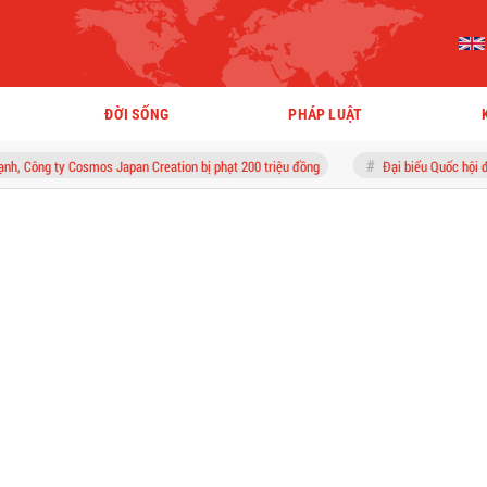
ĐỜI SỐNG
PHÁP LUẬT
s Japan Creation bị phạt 200 triệu đồng
Đại biểu Quốc hội đề nghị thay đổi tư 