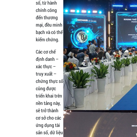
số, từ hành
chính công
đến thương
mại, đều minh
bạch và có thể
kiểm chứng.
Các cơ chế
định danh –
xác thực –
truy xuất –
chứng thực số
cũng được
triển khai trên
nền tảng này,
sẽ trở thành
cơ sở cho các
ứng dụng tài
sản số, dữ liệu