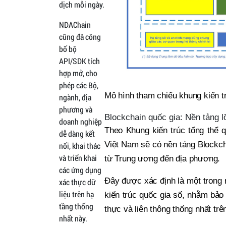
dịch mỗi ngày.
NDAChain
cũng đã công
bố bộ
API/SDK tích
hợp mở, cho
phép các Bộ,
Mô hình tham chiếu khung kiến tr
ngành, địa
phương và
Blockchain quốc gia: Nền tảng l
doanh nghiệp
Theo Khung kiến trúc tổng thể
dễ dàng kết
Việt Nam sẽ có nền tảng Blockch
nối, khai thác
và triển khai
từ Trung ương đến địa phương.
các ứng dụng
Đây được xác định là một trong 
xác thực dữ
liệu trên hạ
kiến trúc quốc gia số, nhằm bảo
tầng thống
thực và liên thông thống nhất trê
nhất này.