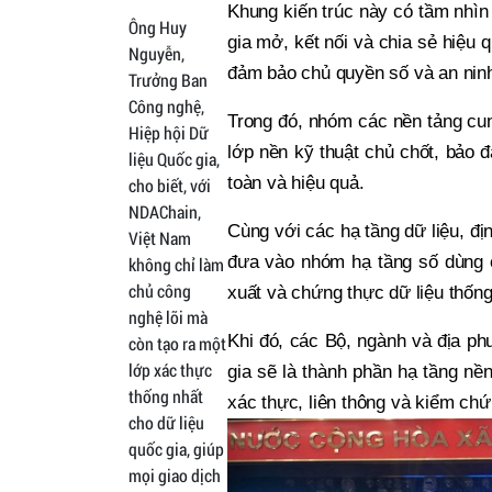
Khung kiến trúc này có tầm nhìn
Ông Huy
gia mở, kết nối và chia sẻ hiệu 
Nguyễn,
đảm bảo chủ quyền số và an ninh
Trưởng Ban
Công nghệ,
Trong đó, nhóm các nền tảng cun
Hiệp hội Dữ
lớp nền kỹ thuật chủ chốt, bảo 
liệu Quốc gia,
toàn và hiệu quả.
cho biết, với
NDAChain,
Cùng với các hạ tầng dữ liệu, đ
Việt Nam
đưa vào nhóm hạ tầng số dùng c
không chỉ làm
chủ công
xuất và chứng thực dữ liệu thống
nghệ lõi mà
Khi đó, các Bộ, ngành và địa ph
còn tạo ra một
lớp xác thực
gia sẽ là thành phần hạ tầng nền
thống nhất
xác thực, liên thông và kiểm chứ
cho dữ liệu
quốc gia, giúp
mọi giao dịch