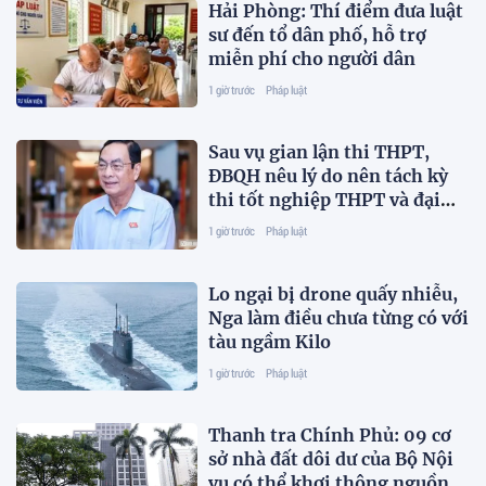
Hải Phòng: Thí điểm đưa luật
sư đến tổ dân phố, hỗ trợ
miễn phí cho người dân
1 giờ trước
Pháp luật
Sau vụ gian lận thi THPT,
ĐBQH nêu lý do nên tách kỳ
thi tốt nghiệp THPT và đại
học
1 giờ trước
Pháp luật
Lo ngại bị drone quấy nhiễu,
Nga làm điều chưa từng có với
tàu ngầm Kilo
1 giờ trước
Pháp luật
Thanh tra Chính Phủ: 09 cơ
sở nhà đất dôi dư của Bộ Nội
vụ có thể khơi thông nguồn