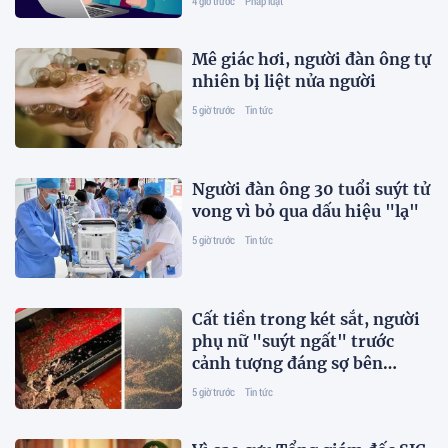
4 giờ trước
Pháp luật
Mê giác hơi, người đàn ông tự
nhiên bị liệt nửa người
5 giờ trước
Tin tức
Người đàn ông 30 tuổi suýt tử
vong vì bỏ qua dấu hiệu "lạ"
5 giờ trước
Tin tức
Cất tiền trong két sắt, người
phụ nữ "suýt ngất" trước
cảnh tượng đáng sợ bên
trong
5 giờ trước
Tin tức