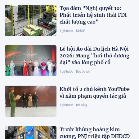
Tọa đàm "Nghị quyết 10:
Phát triển hệ sinh thái FDI
chất lượng cao"
1 giờ trước
Kinh tế
Lễ hội Áo dài Du lịch Hà Nội
2026: Mang "hơi thở đương
đại" vào lòng phố cổ
1 giờ trước
Báo Du lịch
Khởi tố 2 chủ kênh YouTube
vì xâm phạm quyền tác giả
1 giờ trước
Đời sống
Trước khủng hoảng kim
cương, PNJ triệu tập ĐHĐCĐ