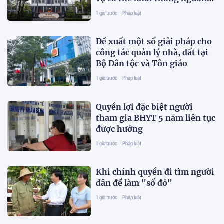
lực ngay
1 giờ trước
Pháp luật
Đề xuất một số giải pháp cho
công tác quản lý nhà, đất tại
Bộ Dân tộc và Tôn giáo
1 giờ trước
Pháp luật
Quyền lợi đặc biệt người
tham gia BHYT 5 năm liên tục
được hưởng
1 giờ trước
Pháp luật
Khi chính quyền đi tìm người
dân để làm "sổ đỏ"
1 giờ trước
Pháp luật