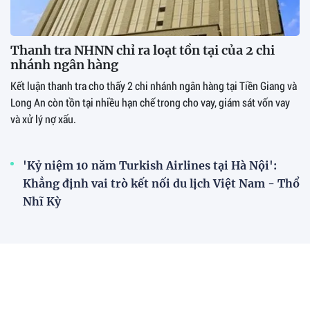
Thanh tra NHNN chỉ ra loạt tồn tại của 2 chi
nhánh ngân hàng
Kết luận thanh tra cho thấy 2 chi nhánh ngân hàng tại Tiền Giang và
Long An còn tồn tại nhiều hạn chế trong cho vay, giám sát vốn vay
và xử lý nợ xấu.
'Kỷ niệm 10 năm Turkish Airlines tại Hà Nội':
Khẳng định vai trò kết nối du lịch Việt Nam - Thổ
Nhĩ Kỳ
Phát huy vai trò tập đoàn kinh tế trong tăng
trưởng quốc gia