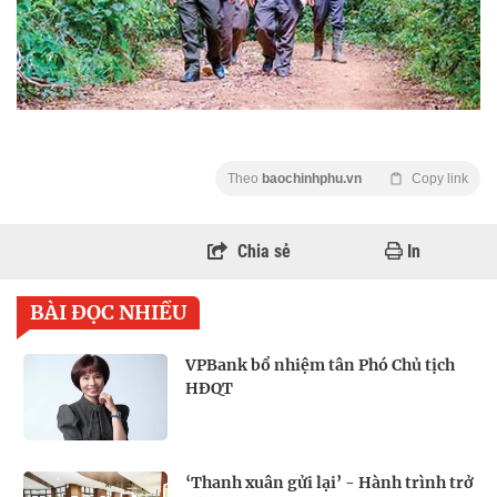
Theo
baochinhphu.vn
Copy link
Chia sẻ
In
BÀI ĐỌC NHIỀU
VPBank bổ nhiệm tân Phó Chủ tịch
HĐQT
‘Thanh xuân gửi lại’ - Hành trình trở