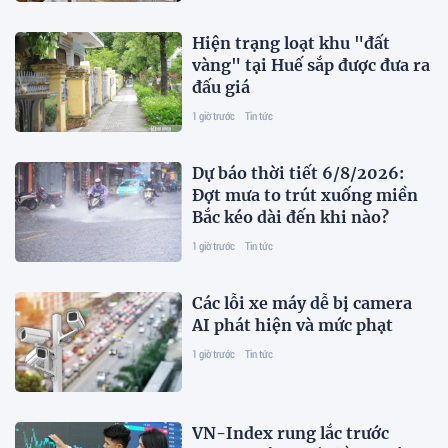
Hiện trạng loạt khu "đất
vàng" tại Huế sắp được đưa ra
đấu giá
1 giờ trước
Tin tức
Dự báo thời tiết 6/8/2026:
Đợt mưa to trút xuống miền
Bắc kéo dài đến khi nào?
1 giờ trước
Tin tức
Các lỗi xe máy dễ bị camera
AI phát hiện và mức phạt
1 giờ trước
Tin tức
VN-Index rung lắc trước