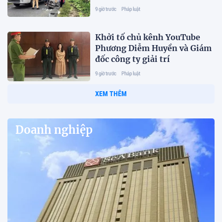
đình chỉ
9 giờ trước
Pháp luật
Khởi tố chủ kênh YouTube
Phương Diễm Huyền và Giám
đốc công ty giải trí
9 giờ trước
Pháp luật
XEM THÊM
Doanh nghiệp