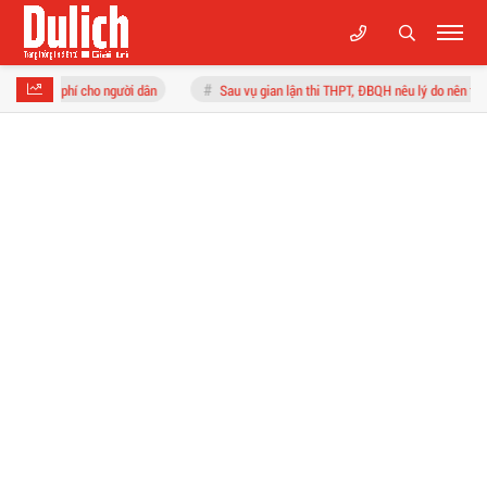
ười dân
Sau vụ gian lận thi THPT, ĐBQH nêu lý do nên tách kỳ thi tốt nghiệp TH