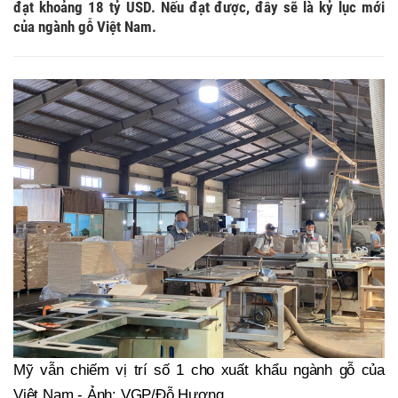
đạt khoảng 18 tỷ USD. Nếu đạt được, đây sẽ là kỷ lục mới
của ngành gỗ Việt Nam.
Mỹ vẫn chiếm vị trí số 1 cho xuất khẩu ngành gỗ của
Việt Nam - Ảnh: VGP/Đỗ Hương