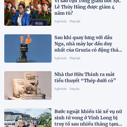
Vì sao cựu Tổng giám đốc SJC
Lê Thúy Hằng được giảm 4
năm tù?
9 giờ trước
Pháp luật
Sau khi quay lưng với dầu
Nga, nhà máy lọc dầu duy
nhất của Gruzia có động thái
mới
9 giờ trước
Pháp luật
Nhà thơ Hữu Thỉnh ra mắt
tiểu thuyết “Thép dưới cỏ”
9 giờ trước
Sáng tác
Bước ngoặt khiến tài xế vụ nữ
sinh tử vong ở Vĩnh Long bị
truy tố sau nhiều tháng tạm