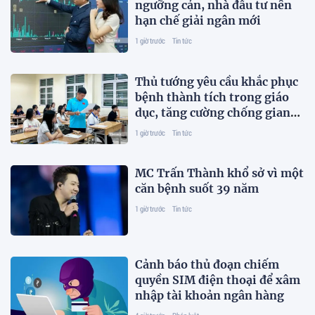
ngưỡng cản, nhà đầu tư nên
hạn chế giải ngân mới
1 giờ trước
Tin tức
Thủ tướng yêu cầu khắc phục
bệnh thành tích trong giáo
dục, tăng cường chống gian
lận thi cử và lạm thu
1 giờ trước
Tin tức
MC Trấn Thành khổ sở vì một
căn bệnh suốt 39 năm
1 giờ trước
Tin tức
Cảnh báo thủ đoạn chiếm
quyền SIM điện thoại để xâm
nhập tài khoản ngân hàng