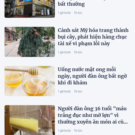
bất thường
1 giờ trước
Tin tức
Cảnh sát Mỹ hóa trang thành
bụi cây, phát hiện hàng chục
tài xế vi phạm lỗi này
1 giờ trước
Tin tức
Uống nước mật ong mỗi
ngày, người đàn ông bất ngờ
khi đi khám
1 giờ trước
Tin tức
Người đàn ông 36 tuổi "máu
trắng đục như mỡ lợn" vì
thường xuyên ăn món ai cũng
thích
1 giờ trước
Tin tức