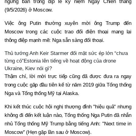
ngừng bắn trong dịp lễ kỷ niệm Ngày Chiến thắng
(9/5/2026) ở Moscow.
Việc ông Putin thường xuyên mời ông Trump đến
Moscow trong các cuộc trao đổi điện thoại mang lại
thông điệp mạnh mẽ: Nga sẵn sàng đối thoại.
Thủ tướng Anh Keir Starmer đối mặt sức ép lớn “chưa
từng có”Estonia lên tiếng về hoạt động của drone
Ukraine, Kiev nói gì?
Thậm chí, lời mời trực tiếp cũng đã được đưa ra ngay
trong cuộc gặp đầu tiên kể từ năm 2019 giữa Tổng thống
Nga và Tổng thống Mỹ tại Alaska.
Khi kết thúc cuộc hội nghị thượng đỉnh "hiệu quả" nhưng
không đi đến kết luận nào, Tổng thống Nga Putin đã nhắn
nhủ Tổng thống Mỹ Trump bằng tiếng Anh: "Next time in
Moscow" (Hẹn gặp lần sau ở Moscow).