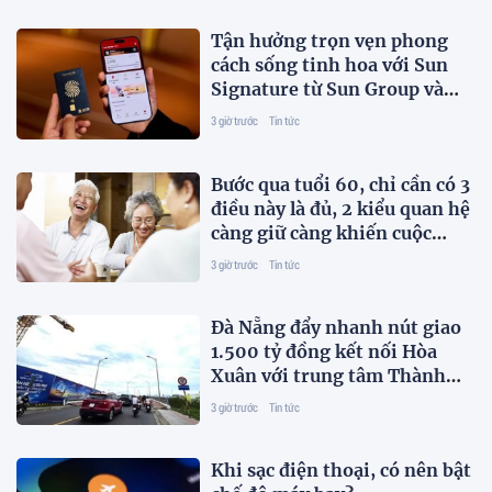
Tận hưởng trọn vẹn phong
cách sống tinh hoa với Sun
Signature từ Sun Group và
NCB
3 giờ trước
Tin tức
Bước qua tuổi 60, chỉ cần có 3
điều này là đủ, 2 kiểu quan hệ
càng giữ càng khiến cuộc
sống thêm mệt mỏi
3 giờ trước
Tin tức
Đà Nẵng đẩy nhanh nút giao
1.500 tỷ đồng kết nối Hòa
Xuân với trung tâm Thành
phố
3 giờ trước
Tin tức
Khi sạc điện thoại, có nên bật