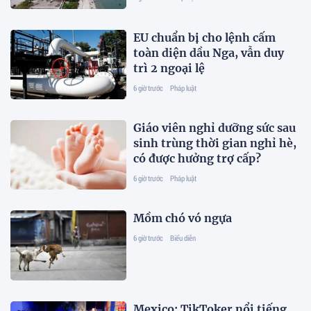
EU chuẩn bị cho lệnh cấm
toàn diện dầu Nga, vẫn duy
trì 2 ngoại lệ
6 giờ trước
Pháp luật
Giáo viên nghỉ dưỡng sức sau
sinh trùng thời gian nghỉ hè,
có được hưởng trợ cấp?
6 giờ trước
Pháp luật
Mồm chó vó ngựa
6 giờ trước
Biểu diễn
Mexico: TikToker nổi tiếng