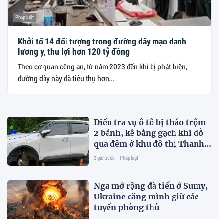
Pháp luật
Khởi tố 14 đối tượng trong đường dây mạo danh
lương y, thu lợi hơn 120 tỷ đồng
Theo cơ quan công an, từ năm 2023 đến khi bị phát hiện,
đường dây này đã tiêu thụ hơn...
Điều tra vụ ô tô bị tháo trộm
2 bánh, kê bằng gạch khi đỗ
qua đêm ở khu đô thị Thanh
Hà, Hà Nội
2 giờ trước
Pháp luật
Nga mở rộng đà tiến ở Sumy,
Ukraine căng mình giữ các
tuyến phòng thủ