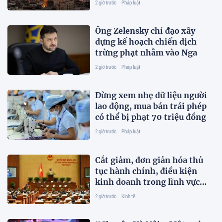
2 giờ trước
Pháp luật
Ông Zelensky chỉ đạo xây
dựng kế hoạch chiến dịch
trừng phạt nhằm vào Nga
2 giờ trước
Pháp luật
Đừng xem nhẹ dữ liệu người
lao động, mua bán trái phép
có thể bị phạt 70 triệu đồng
2 giờ trước
Pháp luật
Cắt giảm, đơn giản hóa thủ
tục hành chính, điều kiện
kinh doanh trong lĩnh vực
nông nghiệp và môi trường
2 giờ trước
Kinh tế