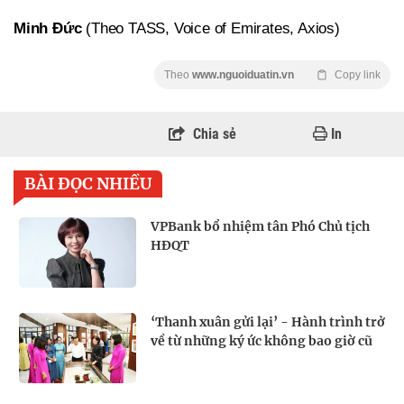
Minh Đức
(Theo TASS, Voice of Emirates, Axios)
Theo
www.nguoiduatin.vn
Copy link
Chia sẻ
In
BÀI ĐỌC NHIỀU
VPBank bổ nhiệm tân Phó Chủ tịch
HĐQT
‘Thanh xuân gửi lại’ - Hành trình trở
về từ những ký ức không bao giờ cũ