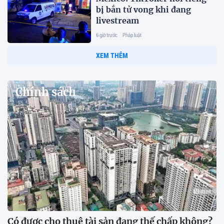
bị bắn tử vong khi đang
livestream
6 giờ trước
Pháp luật
XEM THÊM
Chính sách
Có được cho thuê tài sản đang thế chấp không?