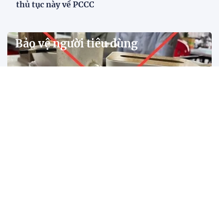
thủ tục này về PCCC
Bảo vệ người tiêu dùng
Cảnh giác trước chiêu trò quà tặng miễn phí từ
trang web cờ bạc trực tuyến
Ngày 15/10, Công an tỉnh Đắk Lắk đã có cảnh báo người dân trước
những chiêu trò tặng biển, bảng quảng cáo, quà tặng miễn phí từ
các trang web giải trí, cờ bạc trực tuyến.