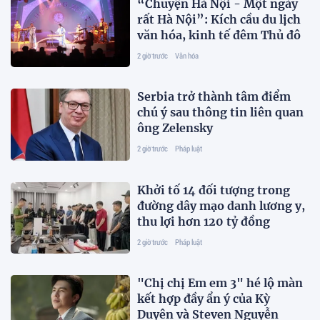
“Chuyện Hà Nội - Một ngày
rất Hà Nội”: Kích cầu du lịch
văn hóa, kinh tế đêm Thủ đô
2 giờ trước
Văn hóa
Serbia trở thành tâm điểm
chú ý sau thông tin liên quan
ông Zelensky
2 giờ trước
Pháp luật
Khởi tố 14 đối tượng trong
đường dây mạo danh lương y,
thu lợi hơn 120 tỷ đồng
2 giờ trước
Pháp luật
"Chị chị Em em 3" hé lộ màn
kết hợp đầy ẩn ý của Kỳ
Duyên và Steven Nguyễn