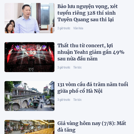
Bảo lưu nguyện vọng, xét
tuyển riêng 328 thí sinh
Tuyên Quang sau thi lại
2 giờ trước
Văn hóa
Thất thu từ concert, lợi
nhuận Yeah1 giảm gần 49%
sau nửa đầu năm
3 giờ trước
Tin tức
131 vòm cầu đá trăm năm tuổi
giữa phố cổ Hà Nội
3 giờ trước
Tin tức
Giá vàng hôm nay (7/8): Mất
đà tăng