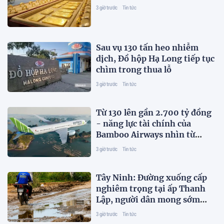
3 giờ trước
Tin tức
Sau vụ 130 tấn heo nhiễm
dịch, Đồ hộp Hạ Long tiếp tục
chìm trong thua lỗ
3 giờ trước
Tin tức
Từ 130 lên gần 2.700 tỷ đồng
- năng lực tài chính của
Bamboo Airways nhìn từ
công nợ với ACV
3 giờ trước
Tin tức
Tây Ninh: Đường xuống cấp
nghiêm trọng tại ấp Thanh
Lập, người dân mong sớm
được khắc phục
3 giờ trước
Tin tức