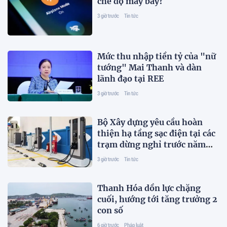
chế độ máy bay?
3 giờ trước
Tin tức
Mức thu nhập tiền tỷ của "nữ
tướng" Mai Thanh và dàn
lãnh đạo tại REE
3 giờ trước
Tin tức
Bộ Xây dựng yêu cầu hoàn
thiện hạ tầng sạc điện tại các
trạm dừng nghỉ trước năm
2027
3 giờ trước
Tin tức
Thanh Hóa dồn lực chặng
cuối, hướng tới tăng trưởng 2
con số
6 giờ trước
Pháp luật