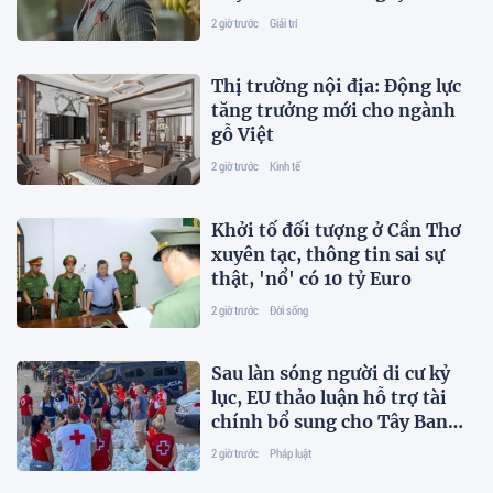
2 giờ trước
Giải trí
Thị trường nội địa: Động lực
tăng trưởng mới cho ngành
gỗ Việt
2 giờ trước
Kinh tế
Khởi tố đối tượng ở Cần Thơ
xuyên tạc, thông tin sai sự
thật, 'nổ' có 10 tỷ Euro
2 giờ trước
Đời sống
Sau làn sóng người di cư kỷ
lục, EU thảo luận hỗ trợ tài
chính bổ sung cho Tây Ban
Nha
2 giờ trước
Pháp luật