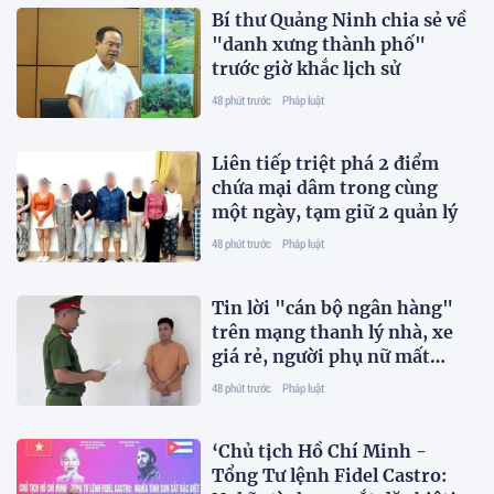
Bí thư Quảng Ninh chia sẻ về
"danh xưng thành phố"
trước giờ khắc lịch sử
48 phút trước
Pháp luật
Liên tiếp triệt phá 2 điểm
chứa mại dâm trong cùng
một ngày, tạm giữ 2 quản lý
48 phút trước
Pháp luật
Tin lời "cán bộ ngân hàng"
trên mạng thanh lý nhà, xe
giá rẻ, người phụ nữ mất
trắng hơn 1 tỷ đồng
48 phút trước
Pháp luật
‘Chủ tịch Hồ Chí Minh -
Tổng Tư lệnh Fidel Castro: