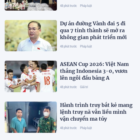
bệnh
48 phút trước
Pháp luật
Dự án đường Vành đai 5 đi
qua 7 tỉnh thành sẽ mở ra
không gian phát triển mới
48 phút trước
Pháp luật
ASEAN Cup 2026: Việt Nam
thắng Indonesia 3-0, vươn
lên ngôi đầu bảng A
48 phút trước
Giải trí
Hành trình truy bắt kẻ mang
lệnh truy nã vẫn liều mình
vận chuyển ma túy
48 phút trước
Pháp luật