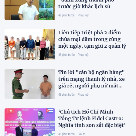
trước giờ khắc lịch sử
48 phút trước
Pháp luật
Liên tiếp triệt phá 2 điểm
chứa mại dâm trong cùng
một ngày, tạm giữ 2 quản lý
48 phút trước
Pháp luật
Tin lời "cán bộ ngân hàng"
trên mạng thanh lý nhà, xe
giá rẻ, người phụ nữ mất
trắng hơn 1 tỷ đồng
48 phút trước
Pháp luật
‘Chủ tịch Hồ Chí Minh -
Tổng Tư lệnh Fidel Castro:
Nghĩa tình son sắt đặc biệt’
48 phút trước
Giải trí