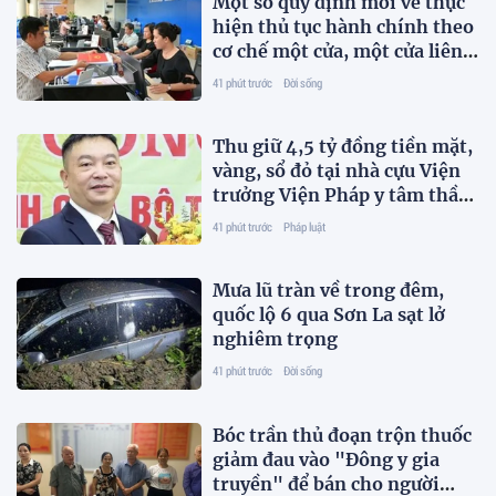
Một số quy định mới về thực
hiện thủ tục hành chính theo
cơ chế một cửa, một cửa liên
thông
41 phút trước
Đời sống
Thu giữ 4,5 tỷ đồng tiền mặt,
vàng, sổ đỏ tại nhà cựu Viện
trưởng Viện Pháp y tâm thần
Trung ương
41 phút trước
Pháp luật
Mưa lũ tràn về trong đêm,
quốc lộ 6 qua Sơn La sạt lở
nghiêm trọng
41 phút trước
Đời sống
Bóc trần thủ đoạn trộn thuốc
giảm đau vào "Đông y gia
truyền" để bán cho người