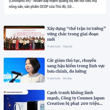
(Chinhphu.vn) - Nhằm đẩy mạnh quảng bá, kết nối tiêu thụ
nông sản, sản phẩm OCOP của Thủ đô, Sở...
Xây dựng “thế trận tư tưởng”
vững chắc trong giai đoạn
mới
41 phút trước
Pháp luật
Cắt giảm thủ tục, chuyển
sang hậu kiểm trong lĩnh vực
bưu chính, đo lường
41 phút trước
Đời sống
Cạnh tranh không lành
mạnh, Công ty Cosmos Japan
Creation bị phạt 200 triệu
đồng