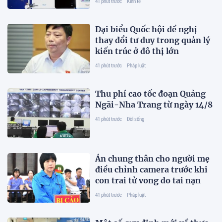
41 phút trước
Kinh tế
Đại biểu Quốc hội đề nghị
thay đổi tư duy trong quản lý
kiến trúc ở đô thị lớn
41 phút trước
Pháp luật
Thu phí cao tốc đoạn Quảng
Ngãi-Nha Trang từ ngày 14/8
41 phút trước
Đời sống
Án chung thân cho người mẹ
điều chỉnh camera trước khi
con trai tử vong do tai nạn
41 phút trước
Pháp luật