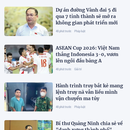
Dự án đường Vành đai 5 đi
qua 7 tỉnh thành sẽ mở ra
không gian phát triển mới
48 phút trước
Pháp luật
ASEAN Cup 2026: Việt Nam
thắng Indonesia 3-0, vươn
lên ngôi đầu bảng A
48 phút trước
Giải trí
Hành trình truy bắt kẻ mang
lệnh truy nã vẫn liều mình
vận chuyển ma túy
48 phút trước
Pháp luật
Bí thư Quảng Ninh chia sẻ về
"danh xưng thành phố"