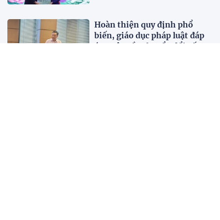
Hoàn thiện quy định phổ
biến, giáo dục pháp luật đáp
ứng yêu cầu chuyển đổi số
48 phút trước
Pháp luật
Việt Nam lần đầu phẫu thuật
ung thư bằng hai 'siêu robot'
của Mỹ cùng lúc
48 phút trước
Đời sống
Xem công an bắn súng giữa
màn khói, vừa bơi vừa mang
súng AK
48 phút trước
Pháp luật
XEM THÊM