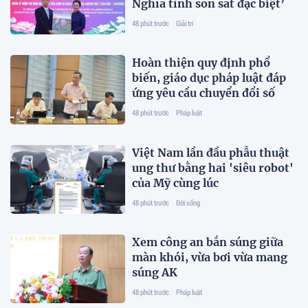
Nghĩa tình son sắt đặc biệt’
48 phút trước
Giải trí
Hoàn thiện quy định phổ
biến, giáo dục pháp luật đáp
ứng yêu cầu chuyển đổi số
48 phút trước
Pháp luật
Việt Nam lần đầu phẫu thuật
ung thư bằng hai 'siêu robot'
của Mỹ cùng lúc
48 phút trước
Đời sống
Xem công an bắn súng giữa
màn khói, vừa bơi vừa mang
súng AK
48 phút trước
Pháp luật