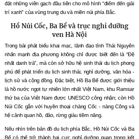
đặt những viên gạch đầu tiên cho mô hình “điểm đến giải
trí xanh” của vùng trung du và miền núi phía Bắc.
Hồ Núi Cốc, Ba Bể và trục nghỉ dưỡng
ven Hà Nội
Trong bài phát biểu khai mạc, lãnh đạo tỉnh Thái Nguyên
nhấn mạnh địa phương không chỉ được biết đến là “Đệ
nhất danh trà”, mà còn sở hữu hệ sinh thái du lịch phong
phú để phát triển du lịch sinh thái, nghỉ dưỡng, văn hóa -
lịch sử và cộng đồng. Đặc biệt, Hồ Ba Bể được giới thiệu
là hồ nước ngọt tự nhiên lớn nhất Việt Nam, khu Ramsar
thứ ba của Việt Nam được UNESCO công nhận; còn Hồ
Núi Cốc gắn với huyền thoại chàng Cốc - nàng Công và
hệ cảnh quan hồ, đảo, rừng giàu tiềm năng.
Nếu nhìn trên bản đồ du lịch phía Bắc, Hồ Núi Cốc và Ba
Bể có thể trở thành hai cực nghỉ dưỡng quan trọng kết