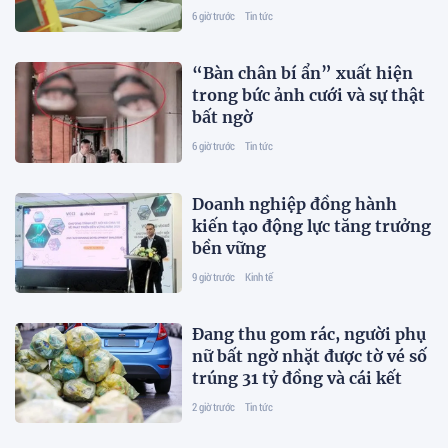
trẻ xem nhẹ
6 giờ trước
Tin tức
“Bàn chân bí ẩn” xuất hiện
trong bức ảnh cưới và sự thật
bất ngờ
6 giờ trước
Tin tức
Doanh nghiệp đồng hành
kiến tạo động lực tăng trưởng
bền vững
9 giờ trước
Kinh tế
Đang thu gom rác, người phụ
nữ bất ngờ nhặt được tờ vé số
trúng 31 tỷ đồng và cái kết
2 giờ trước
Tin tức