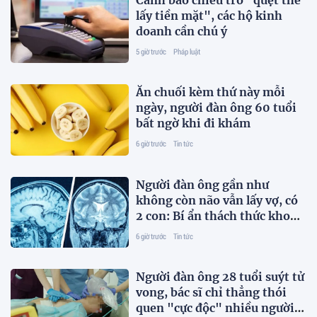
Cảnh báo chiêu trò "quẹt thẻ
lấy tiền mặt", các hộ kinh
doanh cần chú ý
5 giờ trước
Pháp luật
Ăn chuối kèm thứ này mỗi
ngày, người đàn ông 60 tuổi
bất ngờ khi đi khám
6 giờ trước
Tin tức
Người đàn ông gần như
không còn não vẫn lấy vợ, có
2 con: Bí ẩn thách thức khoa
học
6 giờ trước
Tin tức
Người đàn ông 28 tuổi suýt tử
vong, bác sĩ chỉ thẳng thói
quen "cực độc" nhiều người