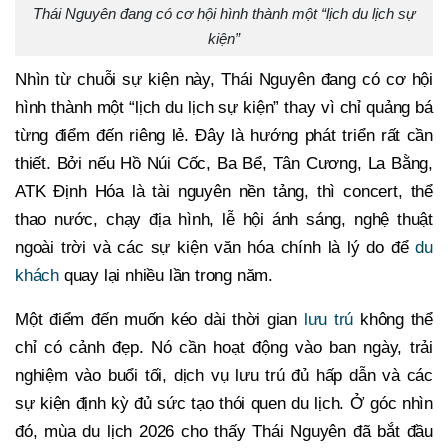
Thái Nguyên đang có cơ hội hình thành một “lịch du lịch sự
kiện”
Nhìn từ chuỗi sự kiện này, Thái Nguyên đang có cơ hội
hình thành một “lịch du lịch sự kiện” thay vì chỉ quảng bá
từng điểm đến riêng lẻ. Đây là hướng phát triển rất cần
thiết. Bởi nếu Hồ Núi Cốc, Ba Bể, Tân Cương, La Bằng,
ATK Định Hóa là tài nguyên nền tảng, thì concert, thể
thao nước, chạy địa hình, lễ hội ánh sáng, nghệ thuật
ngoài trời và các sự kiện văn hóa chính là lý do để
du
khách
quay lại nhiều lần trong năm.
Một điểm đến muốn kéo dài thời gian
lưu trú
không thể
chỉ có cảnh đẹp. Nó cần hoạt động vào ban ngày, trải
nghiệm vào buổi tối, dịch vụ lưu trú đủ hấp dẫn và các
sự kiện định kỳ đủ sức tạo thói quen du lịch. Ở góc nhìn
đó, mùa du lịch 2026 cho thấy Thái Nguyên đã bắt đầu