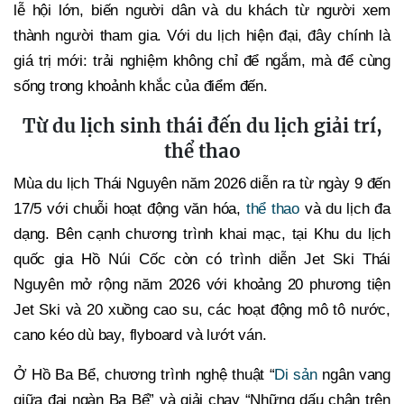
lễ hội lớn, biến người dân và du khách từ người xem
thành người tham gia. Với du lịch hiện đại, đây chính là
giá trị mới: trải nghiệm không chỉ để ngắm, mà để cùng
sống trong khoảnh khắc của điểm đến.
Từ du lịch sinh thái đến du lịch giải trí,
thể thao
Mùa du lịch Thái Nguyên năm 2026 diễn ra từ ngày 9 đến
17/5 với chuỗi hoạt động văn hóa,
thể thao
và du lịch đa
dạng. Bên cạnh chương trình khai mạc, tại Khu du lịch
quốc gia Hồ Núi Cốc còn có trình diễn Jet Ski Thái
Nguyên mở rộng năm 2026 với khoảng 20 phương tiện
Jet Ski và 20 xuồng cao su, các hoạt động mô tô nước,
cano kéo dù bay, flyboard và lướt ván.
Ở Hồ Ba Bể, chương trình nghệ thuật “
Di sản
ngân vang
giữa đại ngàn Ba Bể” và giải chạy “Những dấu chân trên