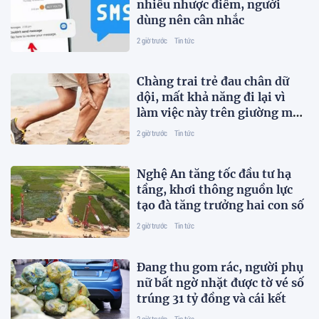
nhiều nhược điểm, người
dùng nên cân nhắc
2 giờ trước
Tin tức
Chàng trai trẻ đau chân dữ
dội, mất khả năng đi lại vì
làm việc này trên giường mỗi
ngày
2 giờ trước
Tin tức
Nghệ An tăng tốc đầu tư hạ
tầng, khơi thông nguồn lực
tạo đà tăng trưởng hai con số
2 giờ trước
Tin tức
Đang thu gom rác, người phụ
nữ bất ngờ nhặt được tờ vé số
trúng 31 tỷ đồng và cái kết
2 giờ trước
Tin tức