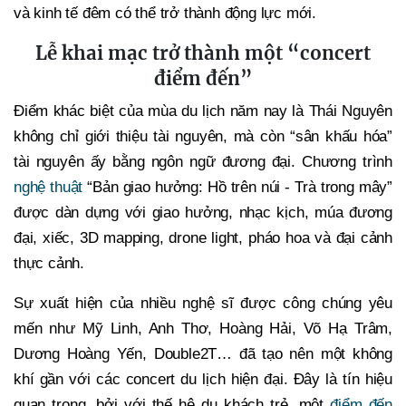
và kinh tế đêm có thể trở thành động lực mới.
Lễ khai mạc trở thành một “concert
điểm đến”
Điểm khác biệt của mùa du lịch năm nay là Thái Nguyên
không chỉ giới thiệu tài nguyên, mà còn “sân khấu hóa”
tài nguyên ấy bằng ngôn ngữ đương đại. Chương trình
nghệ thuật
“Bản giao hưởng: Hồ trên núi - Trà trong mây”
được dàn dựng với giao hưởng, nhạc kịch, múa đương
đại, xiếc, 3D mapping, drone light, pháo hoa và đại cảnh
thực cảnh.
Sự xuất hiện của nhiều nghệ sĩ được công chúng yêu
mến như Mỹ Linh, Anh Thơ, Hoàng Hải, Võ Hạ Trâm,
Dương Hoàng Yến, Double2T… đã tạo nên một không
khí gần với các concert du lịch hiện đại. Đây là tín hiệu
quan trọng, bởi với thế hệ du khách trẻ, một
điểm đến