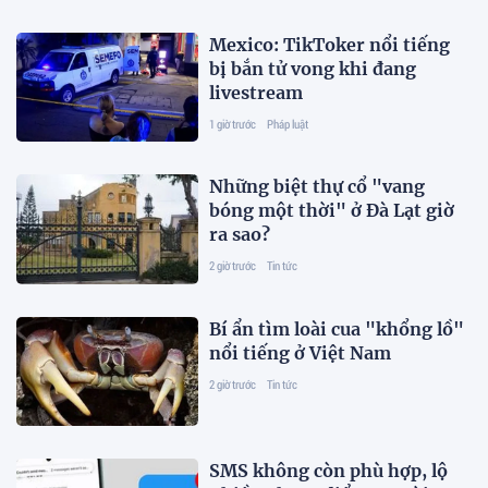
Mexico: TikToker nổi tiếng
bị bắn tử vong khi đang
livestream
1 giờ trước
Pháp luật
Những biệt thự cổ "vang
bóng một thời" ở Đà Lạt giờ
ra sao?
2 giờ trước
Tin tức
Bí ẩn tìm loài cua "khổng lồ"
nổi tiếng ở Việt Nam
2 giờ trước
Tin tức
SMS không còn phù hợp, lộ