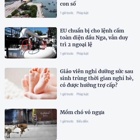
con số
1 giờ trước
Pháp luật
EU chuẩn bị cho lệnh cấm
toàn diện dầu Nga, vẫn duy
trì 2 ngoại lệ
1 giờ trước
Pháp luật
Giáo viên nghỉ dưỡng sức sau
sinh trùng thời gian nghỉ hè,
có được hưởng trợ cấp?
1 giờ trước
Pháp luật
Mồm chó vó ngựa
1 giờ trước
Biểu diễn