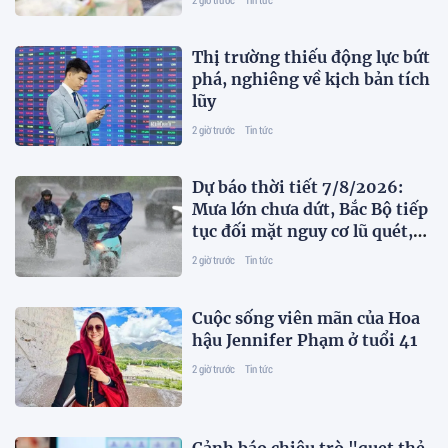
Thị trường thiếu động lực bứt
phá, nghiêng về kịch bản tích
lũy
2 giờ trước
Tin tức
Dự báo thời tiết 7/8/2026:
Mưa lớn chưa dứt, Bắc Bộ tiếp
tục đối mặt nguy cơ lũ quét,
sạt lở đất
2 giờ trước
Tin tức
Cuộc sống viên mãn của Hoa
hậu Jennifer Phạm ở tuổi 41
2 giờ trước
Tin tức