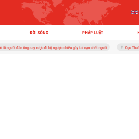
ĐỜI SỐNG
PHÁP LUẬT
ông say rượu đi bộ ngược chiều gây tai nạn chết người
Cục Thuế yêu cầu hủy tạ