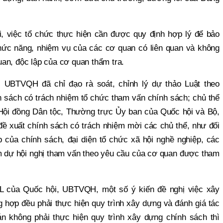
i, việc tổ chức thực hiện cần được quy định hợp lý để bảo
hức năng, nhiệm vụ của các cơ quan có liên quan và không
an, độc lập của cơ quan thẩm tra.
, UBTVQH đã chỉ đạo rà soát, chỉnh lý dự thảo Luật theo
 sách có trách nhiệm tổ chức tham vấn chính sách; chủ thể
ội đồng Dân tộc, Thường trực Ủy ban của Quốc hội và Bộ,
ề xuất chính sách có trách nhiệm mời các chủ thể, như đối
p của chính sách, đại diện tổ chức xã hội nghề nghiệp, các
 dự hội nghị tham vấn theo yêu cầu của cơ quan được tham
 của Quốc hội, UBTVQH, một số ý kiến đề nghị việc xây
 hợp đều phải thực hiện quy trình xây dựng và đánh giá tác
án không phải thực hiện quy trình xây dựng chính sách thì