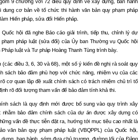
gồm 9 chương với 72 điều quy định về xây dựng, ban hành
i dung cơ bản về tổ chức thi hành văn bản quy phạm pháp
 làm Hiến pháp, sửa đổi Hiến pháp.
 Quốc hội đã nghe Báo cáo giải trình, tiếp thu, chỉnh lý dự
 phạm pháp luật (sửa đổi) của Ủy ban Thường vụ Quốc hội
háp luật và Tư pháp Hoàng Thanh Tùng trình bày.
(các điều 3, 6, 30 và 68), một số ý kiến đề nghị rà soát quy
nh sách bảo đảm phù hợp với chức năng, nhiệm vụ của các
rõ cơ quan lập đề xuất chính sách có trách nhiệm chủ trì tổ
ịnh rõ đối tượng tham vấn để bảo đảm tính khả thi.
nh sách là quy định mới được bổ sung vào quy trình xây
quyết nhằm bảo đảm chính sách của dự án được xây dựng có
những vấn đề thực tiễn đặt ra, hướng tới mục tiêu cao nhất là
o văn bản quy phạm pháp luật (VBQPPL) của Quốc hội,
y dựng, ban hành, sớm đưa chủ trương, đường lối của Đảng