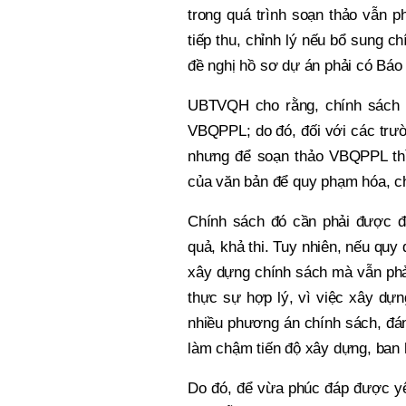
trong quá trình soạn thảo vẫn ph
tiếp thu, chỉnh lý nếu bổ sung 
đề nghị hồ sơ dự án phải có Bá
UBTVQH cho rằng, chính sách có
VBQPPL; do đó, đối với các trườ
nhưng để soạn thảo VBQPPL thì
của văn bản để quy phạm hóa, c
Chính sách đó cần phải được đá
quả, khả thi. Tuy nhiên, nếu quy
xây dựng chính sách mà vẫn phải
thực sự hợp lý, vì việc xây dựng 
nhiều phương án chính sách, đá
làm chậm tiến độ xây dựng, ban 
Do đó, để vừa phúc đáp được yê