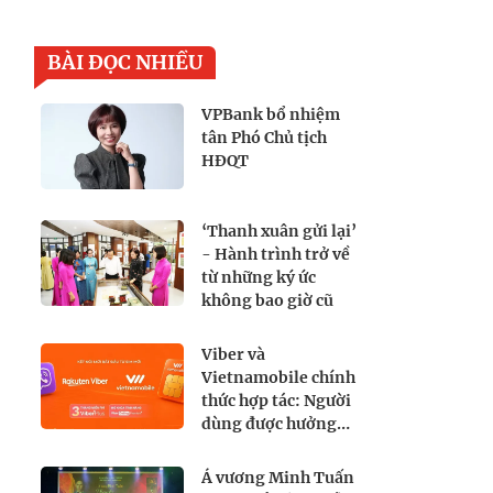
BÀI ĐỌC NHIỀU
VPBank bổ nhiệm
tân Phó Chủ tịch
HĐQT
‘Thanh xuân gửi lại’
- Hành trình trở về
từ những ký ức
không bao giờ cũ
Viber và
Vietnamobile chính
thức hợp tác: Người
dùng được hưởng
lợi gì?
Á vương Minh Tuấn