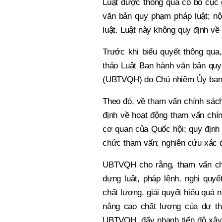
Luật được thông qua có bố cục 
văn bản quy phạm pháp luật; nộ
luật. Luật này không quy định về
Trước khi biểu quyết thông qua,
thảo Luật Ban hành văn bản quy
(UBTVQH) do Chủ nhiệm Ủy ban P
Theo đó, về tham vấn chính sách 
định về hoạt động tham vấn chí
cơ quan của Quốc hội; quy định 
chức tham vấn; nghiên cứu xác đ
UBTVQH cho rằng, tham vấn chí
dựng luật, pháp lệnh, nghị 
chất lượng, giải quyết hiệu quả 
nâng cao chất lượng của dự thả
UBTVQH, đẩy nhanh tiến độ xâ