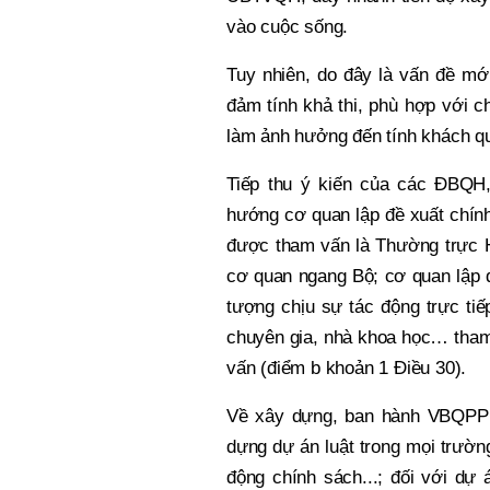
vào cuộc sống.
Tuy nhiên, do đây là vấn đề mớ
đảm tính khả thi, phù hợp với c
làm ảnh hưởng đến tính khách qu
Tiếp thu ý kiến của các ĐBQH
hướng cơ quan lập đề xuất chính
được tham vấn là Thường trực H
cơ quan ngang Bộ; cơ quan lập đ
tượng chịu sự tác động trực tiế
chuyên gia, nhà khoa học… tham
vấn (điểm b khoản 1 Điều 30).
Về xây dựng, ban hành VBQPPL
dựng dự án luật trong mọi trường
động chính sách...; đối với dự 