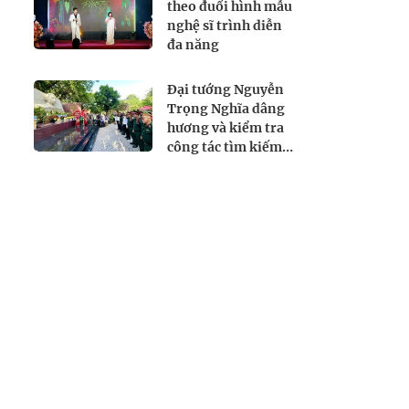
theo đuổi hình mẫu
nghệ sĩ trình diễn
đa năng
Đại tướng Nguyễn
Trọng Nghĩa dâng
hương và kiểm tra
công tác tìm kiếm,
quy tập hài cốt liệt
sĩ tại Công viên Lê
Thị Riêng